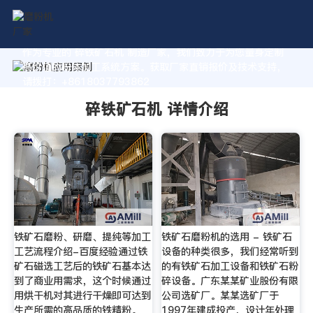
作为专业的 碎铁矿石机 制造厂家，我们致力于为您量身定制
高价值的粉体加工系统方案。获取厂家直销报价及技术支持，
请拨打：+8618037793862
碎铁矿石机 详情介绍
铁矿石磨粉、研磨、提纯等加工
铁矿石磨粉机的选用 - 铁矿石
工艺流程介绍-百度经验通过铁
设备的种类很多，我们经常听到
矿石磁选工艺后的铁矿石基本达
的有铁矿石加工设备和铁矿石粉
到了商业用需求，这个时候通过
碎设备。广东某某矿业股份有限
用烘干机对其进行干燥即可达到
公司选矿厂。某某选矿厂于
生产所需的高品质的铁精粉。
1997年建成投产，设计年处理