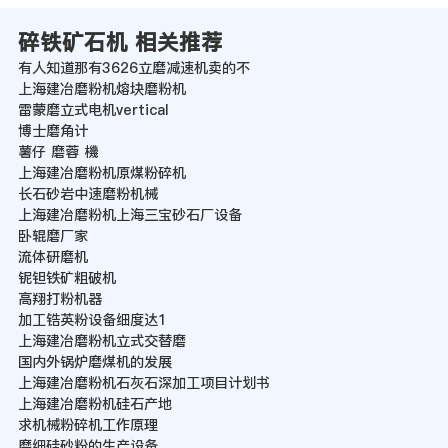
碎铁矿石机 相关推荐
有人知道那有3626立磨减速机卖的不
上海建冶磨粉机熔块磨粉机
雷蒙磨立式电机vertical
博士磨角计
薯仔 磨蓉 機
上海建冶磨粉机原煤粉碎机
长石砂岩中速磨粉机械
上海建冶磨粉机上海三宝砂石厂设备
卧辊磨厂家
流体研磨机
铌钽铁矿粗破机
高翔打粉机器
加工锆英粉设备细度达1
上海建冶磨粉机立式交替磨
国内外锅炉磨煤机的发展
上海建冶磨粉机石灰石深加工项目计划书
上海建冶磨粉机硅石产地
求机械粉碎机工作原理
磨细硅砂粉的生产设备