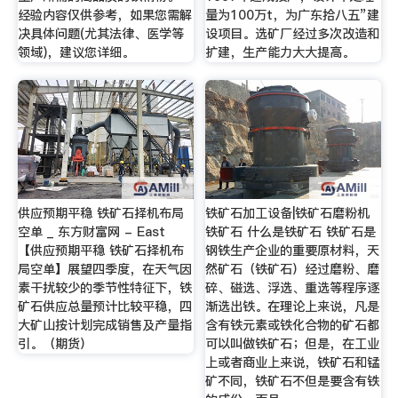
经验内容仅供参考，如果您需解
量为100万t，为广东拾八五”建
决具体问题(尤其法律、医学等
设项目。选矿厂经过多次改造和
领域)，建议您详细。
扩建，生产能力大大提高。
供应预期平稳 铁矿石择机布局
铁矿石加工设备|铁矿石磨粉机
空单 _ 东方财富网 - East
铁矿石 什么是铁矿石 铁矿石是
【供应预期平稳 铁矿石择机布
钢铁生产企业的重要原材料，天
局空单】展望四季度，在天气因
然矿石（铁矿石）经过磨粉、磨
素干扰较少的季节性特征下，铁
碎、磁选、浮选、重选等程序逐
矿石供应总量预计比较平稳，四
渐选出铁。在理论上来说，凡是
大矿山按计划完成销售及产量指
含有铁元素或铁化合物的矿石都
引。（期货）
可以叫做铁矿石；但是，在工业
上或者商业上来说，铁矿石和锰
矿不同，铁矿石不但是要含有铁