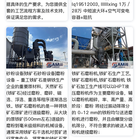
据具体的生产要求，为您提供全
lq19512003, llllllxing 1万 /
套的工艺流程方案及技术支持，
28万 中短波大环+空气可变电
保证满足您的需求。
容器+阻抗
砂粉设备|铁矿石砂粉设备|磨粉
铁矿石磨粉机,铁矿石生产工艺,
设备 - 重工铁矿石是钢铁生产
铁矿石磨粉机,铁矿石磨粉机 铁
企业的重要原材料，天然矿石
矿石加工生产线可以以HPT液
(铁矿石)经过磨粉、磨碎、磁
压磨粉机作为主要磨粉设备，辅
选、浮选、重选等程序逐渐选出
以磨粉机粗碎，率、高产量、高
铁。铁矿石磨粉机的是一种将铁
阶段：磨粉 将经过振动筛筛分
矿石原矿进行逐级磨粉，从大块
的 0-12 mm的铁粉均匀送进磨
的原铁矿(500mm左右)逐级的
粉机进行磨粉，并且由螺旋分级
磨粉到毫米级细料的机械设备，
机筛分，不符合要求的被送入磨
通常采用铁矿石干选机对贫矿进
粉机继续磨粉；
行富集作业，将富集的铁矿石富