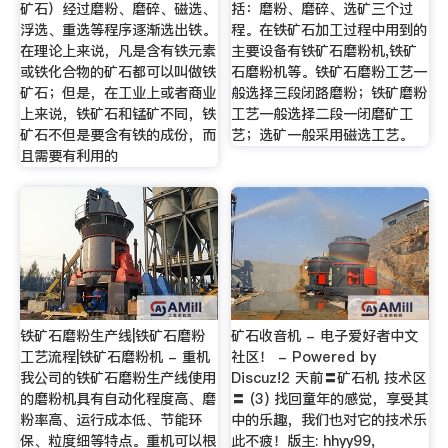
矿石）经过磨粉、磨碎、磁选、
括：磨粉、磨碎、选矿三个过
浮选、重选等程序逐渐选出铁。
程。在铁矿石加工过程中用到的
在理论上来说，凡是含有铁元素
主要设备有铁矿石磨粉机,铁矿
或铁化合物的矿石都可以叫做铁
石磨粉机等。铁矿石磨粉工艺一
矿石；但是，在工业上或者商业
般选择三段闭路磨粉；铁矿磨粉
上来说，铁矿石和锰矿不同，铁
工艺一般选择二段一闭磨矿工
矿石不但是要含有铁的成份，而
艺；选矿一般采用磁选工艺。
且需要有利用的
铁矿石磨粉生产线|铁矿石磨粉
矿石收音机 - 电子爱好者中文
工艺流程|铁矿石磨粉机 - 重机
社区！ - Powered by
我公司的铁矿石磨粉生产线使用
Discuz!2 天前〓矿石机 技术区
的磨粉机具有自动化程度高、磨
〓 (3) 找回童年的感觉，享受其
粉率高、运行成本低、节能环
中的乐趣，我们也对它的技术乐
保、粒度细等特点。重机可以根
此不疲！版主: hhyy99,