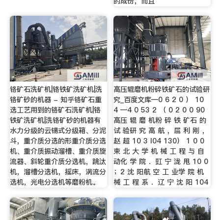
的成份，而且
铬矿石洗矿机|铬铁矿洗矿机|洗
高压辊磨机粉碎铁矿石的试验研
铬矿砂的机器 - 知乎铬矿石重
究_百度文库—0 6 2 0 ） 10
选工艺用到的铬矿石洗矿机|铬
4 —4 0 53 2 （ 0 2 0 0 90
铁矿洗矿机|洗铬矿砂的机器有
高压 辊 磨 机粉 碎 铁 矿石 的
水力分级的云锡式分级箱、分泥
试 验研 究 高 航 ，屈 利 刚 ，
斗，重介质分选的形重介质分选
赵 超 10 3 l04 130） 1 0 0
机、重介质振动溜槽、重介质旋
束 北 大 学 机 械 工 程 与 自
流器、斜轮重介质分选机，跳汰
动化 学 院 ．豇 宁 泷 甩 10 0
机，溜槽分选机，摇床，涡流分
；2 沈 阳航 空 工 业学 院 机
选机，光电分选机等磨粉机。
械 工 程 系 ．辽 宁 沈 阳 104