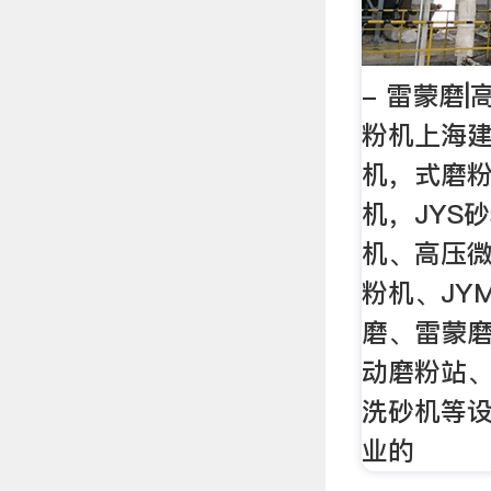
- 雷蒙磨
粉机上海
机，式磨
机，JYS
机、高压微
粉机、JY
磨、雷蒙
动磨粉站
洗砂机等
业的