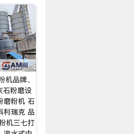
粉机品牌、
石灰石粉磨设
粉磨粉机 石
科利瑞克 品
磨粉机三七打
 流水式中