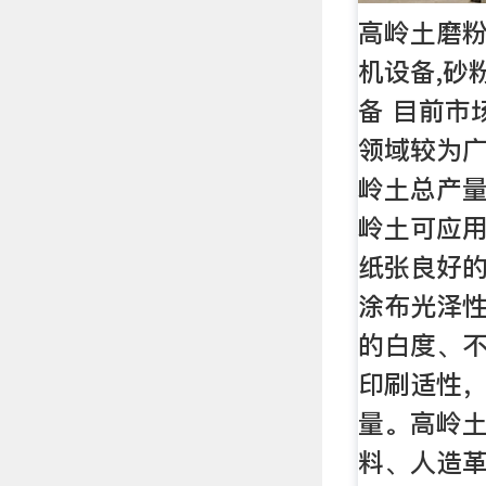
高岭土磨粉
机设备,砂
备 目前市
领域较为
岭土总产量
岭土可应
纸张良好
涂布光泽
的白度、
印刷适性
量。高岭
料、人造