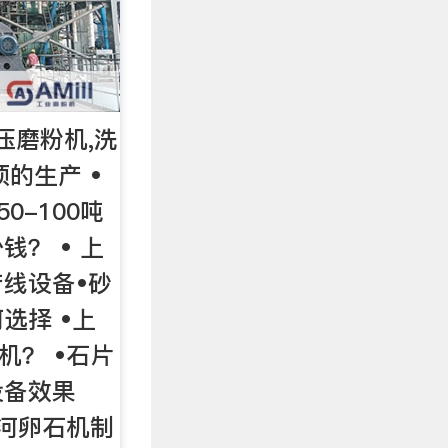
压磨粉机,洗
的生产 •
0-100吨
？ • 上
线设备•砂
选择 •上
机？ •石片
设备效果
吨河卵石机制