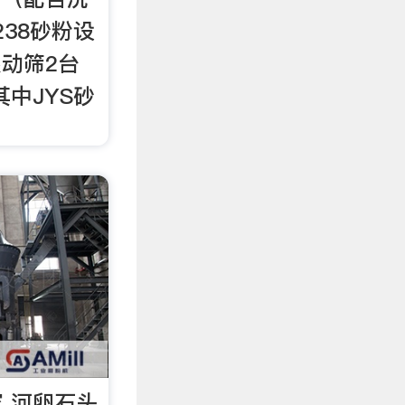
238砂粉设
振动筛2台
中JYS砂
 河卵石头