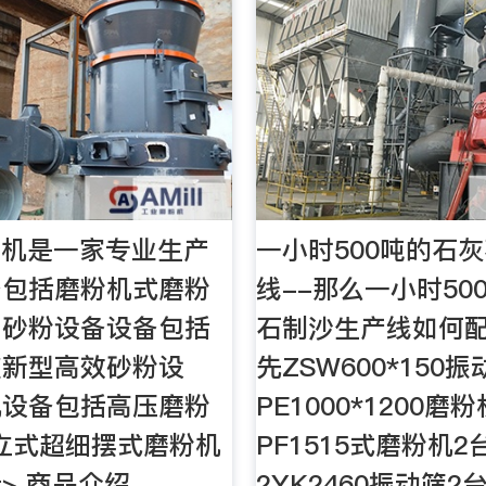
粉机是一家专业生产
一小时500吨的石
备包括磨粉机式磨粉
线--那么一小时50
、砂粉设备设备包括
石制沙生产线如何配
破新型高效砂粉设
先ZSW600*150
机设备包括高压磨粉
PE1000*1200磨
R 立式超细摆式磨粉机
PF1515式磨粉机2
> 商品介绍
2YK2460振动筛