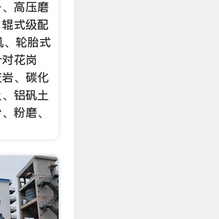
备、高压磨
、辊式级配
机、轮胎式
针对花岗
灰岩、碳化
土、铝矾土
粉、粉磨、