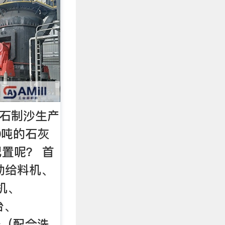
灰石制沙生产
0吨的石灰
置呢？ 首
振动给料机、
粉机、
台、
2台（配合洗