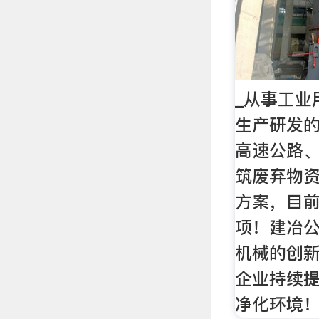
_从事工业
生产研发
高速公路
筑废弃物
方案，目
项！建冶
机械的创
企业持续
净化环境