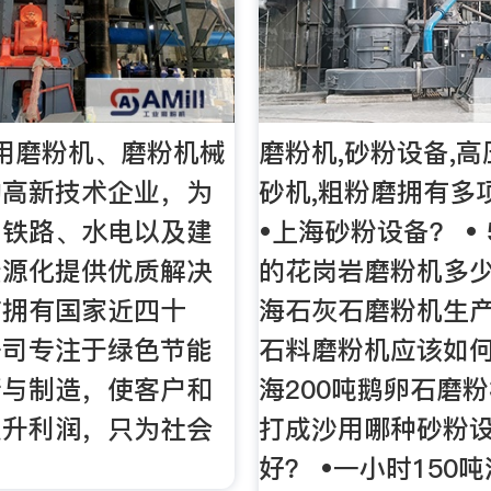
用磨粉机、磨粉机械
磨粉机,砂粉设备,高
的高新技术企业，为
砂机,粗粉磨拥有多项
、铁路、水电以及建
•上海砂粉设备？ • 5
资源化提供优质解决
的花岗岩磨粉机多少钱
前拥有国家近四十
海石灰石磨粉机生产
公司专注于绿色节能
石料磨粉机应该如何
新与制造，使客户和
海200吨鹅卵石磨粉
提升利润，只为社会
打成沙用哪种砂粉
！
好？ •一小时150