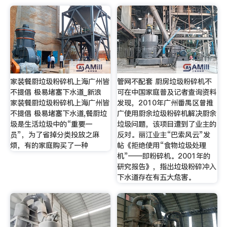
家装餐厨垃圾粉碎机上海广州皆
管网不配套 厨房垃圾粉碎机不
不提倡 极易堵塞下水道_新浪
可在中国家庭普及记者查询资料
家装餐厨垃圾粉碎机上海广州皆
发现，2010年广州番禺区曾推
不提倡 极易堵塞下水道,餐厨垃
广使用厨余垃圾粉碎机解决厨余
圾是生活垃圾中的“重要一
垃圾问题，该项目遭到了业主的
员”，为了省掉分类投放之麻
反对。丽江业主“巴索风云”发
烦，有的家庭购买了一种
帖《拒绝使用“食物垃圾处理
机”——即粉碎机。2001年的
研究报告》，指出垃圾粉碎冲入
下水道存在有五大危害。