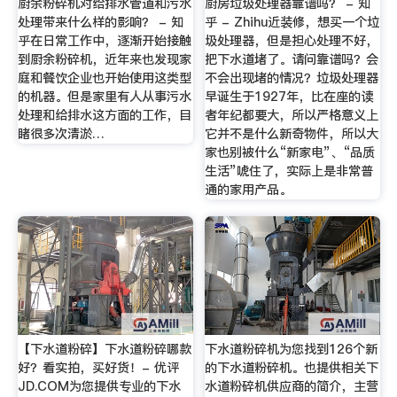
厨余粉碎机对给排水管道和污水
厨房垃圾处理器靠谱吗？ - 知
处理带来什么样的影响？ - 知
乎 - Zhihu近装修，想买一个垃
乎在日常工作中，逐渐开始接触
圾处理器，但是担心处理不好，
到厨余粉碎机，近年来也发现家
把下水道堵了。请问靠谱吗？会
庭和餐饮企业也开始使用这类型
不会出现堵的情况？垃圾处理器
的机器。但是家里有人从事污水
早诞生于1927年，比在座的读
处理和给排水这方面的工作，目
者年纪都要大，所以严格意义上
睹很多次清淤…
它并不是什么新奇物件，所以大
家也别被什么“新家电”、“品质
生活”唬住了，实际上是非常普
通的家用产品。
【下水道粉碎】下水道粉碎哪款
下水道粉碎机为您找到126个新
好？看实拍，买好货！- 优评
的下水道粉碎机。也提供相关下
JD.COM为您提供专业的下水
水道粉碎机供应商的简介，主营