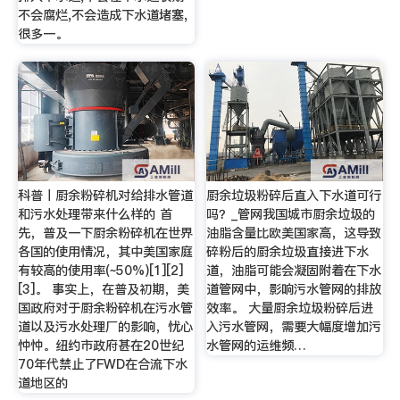
不会腐烂,不会造成下水道堵塞,
很多一。
科普丨厨余粉碎机对给排水管道
厨余垃圾粉碎后直入下水道可行
和污水处理带来什么样的 首
吗？_管网我国城市厨余垃圾的
先，普及一下厨余粉碎机在世界
油脂含量比欧美国家高，这导致
各国的使用情况，其中美国家庭
碎粉后的厨余垃圾直接进下水
有较高的使用率(~50%)[1][2]
道，油脂可能会凝固附着在下水
[3]。 事实上，在普及初期，美
道管网中，影响污水管网的排放
国政府对于厨余粉碎机在污水管
效率。 大量厨余垃圾粉碎后进
道以及污水处理厂的影响，忧心
入污水管网，需要大幅度增加污
忡忡。纽约市政府甚在20世纪
水管网的运维频…
70年代禁止了FWD在合流下水
道地区的