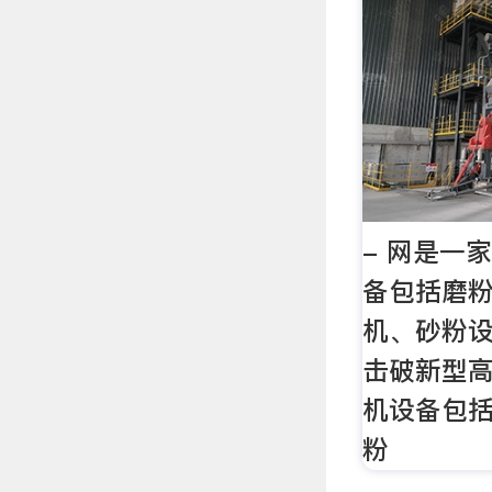
- 网是一
备包括磨
机、砂粉
击破新型
机设备包
粉