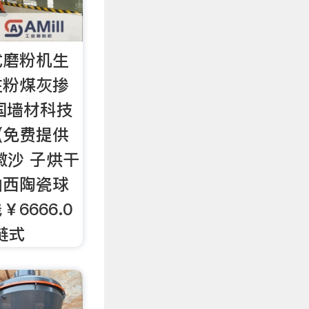
式磨粉机生
注粉煤灰掺
国墙材科技
(免费提供
徽沙 子烘干
山西陶瓷球
6666.0
链式