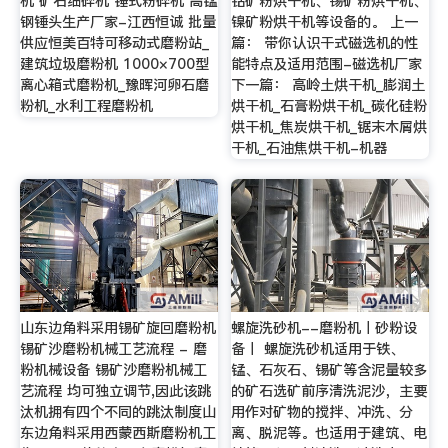
机 矿石细碎机 锤式粉碎机 高锰
钴矿粉烘干机、锡矿粉烘干机、
钢锤头生产厂家-江西恒诚 批量
镍矿粉烘干机等设备的。 上一
供应恒美百特可移动式磨粉站_
篇： 带你认识干式磁选机的性
建筑垃圾磨粉机 1000×700型
能特点及适用范围-磁选机厂家
离心箱式磨粉机_豫晖河卵石磨
下一篇： 高岭土烘干机_膨润土
粉机_水利工程磨粉机
烘干机_石膏粉烘干机_碳化硅粉
烘干机_焦炭烘干机_锯末木屑烘
干机_石油焦烘干机-机器
山东边角料采用锡矿旋回磨粉机
螺旋洗砂机--磨粉机丨砂粉设
锡矿沙磨粉机械工艺流程 - 磨
备丨 螺旋洗砂机适用于铁、
粉机械设备 锡矿沙磨粉机械工
锰、石灰石、锡矿等含泥量较多
艺流程 均可独立调节,因此该跳
的矿石选矿前序清洗泥沙，主要
汰机拥有四个不同的跳汰制度山
用作对矿物的搅拌、冲洗、分
东边角料采用西蒙西斯磨粉机工
离、脱泥等。也适用于建筑、电