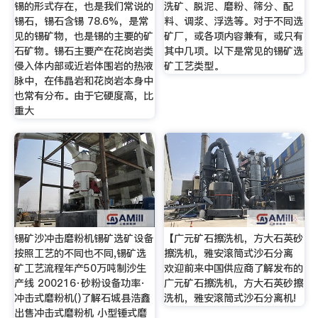
锡的形式存在，也是我们常说的
洗矿、脱泥、磨粉、筛分、配
锡石，锡石含锡 78.6%，是常
料、调浆、浮选等。对于不同选
见的锡矿物，也是锡的主要的矿
矿厂，或各项内容兼有，或只有
石矿物。锡石主要产在花岗岩类
其中几项。以下是常见的锡矿选
侵入体内部或近岩体围岩的热液
矿工艺类型。
脉中，在伟晶岩和花岗岩本身中
也常有分布。由于它硬度高，比
重大
锡矿沙冲击磨粉机锡矿选矿设备
【广元矿石擦洗机，方大石英砂
按照工艺的不同也不同,锡矿选
擦洗机，雅安滚筒式沙石分离
矿工艺流程年产50万吨制沙生
欢迎前来中国供应商了解发布的
产线 200216·砂粉设备功率·
广元矿石擦洗机，方大石英砂擦
冲击式磨粉机()了解石城县浩鑫
洗机，雅安滚筒式沙石分离机!
出售冲击式磨粉机 小型锤式磨