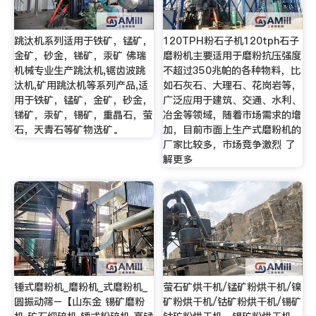
跳汰机系列适用于铁矿，锰矿，
120TPH粉石子机120tph石子
金矿，砂金，锑矿，汞矿 佛瑞
磨粉机主要适用于磨粉抗压强度
机械专业生产跳汰机,锯齿波跳
不超过350兆帕的各种物料，比
汰机,矿用跳汰机等系列产品,适
如石灰石、大理石、花岗岩等，
用于铁矿，锰矿，金矿，砂金，
广泛应用于建筑、交通、水利、
锑矿，汞矿，锡矿，重晶石，萤
冶金等领域，随着市场需求的增
石，天青石等矿物选矿。
加，目前市面上生产式磨粉机的
厂家比较多，市场竞争激烈 了
解更多
锤式磨粉机_磨粉机_式磨粉机_
萤石矿烘干机/锰矿粉烘干机/镍
圆振动筛–【山东金 锡矿磨粉
矿粉烘干机/钴矿粉烘干机/锡矿