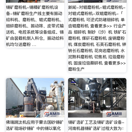
锡矿磨粉机-锡精矿磨粉机设
新闻-对辊磨粉机-辊式磨粉机-
备-锡矿磨粉生产线主要有振动
对辊式磨粉机-双辊磨粉机-「
给料机、磨粉机、辊式磨粉机、
式磨粉机 可逆式防堵细碎机 单
细碎磨粉机、振动筛、皮带式输
齿辊磨粉机 查看更多>> 行业产
送机、电控系统等设备组成。锡
品 细碎机 制砂（沙）机 铁矿石
矿由装载机倒入料仓，振动给料
磨粉机 煤矸石磨粉机 废钢磨粉
机均匀送磨粉 …
机 煤炭磨粉机 石英石磨粉机 钾
钠长石磨粉机 花岗岩磨粉机 水
泥熟料磨粉机 切焦机 垃圾磨粉
机 固废垃圾撕碎机 查看更多>>
磨粉生产
佛瑞跳汰机应用于蒙古国砂锡矿
锡矿选矿工艺及锡矿选矿设备-
选矿现场砂锡矿 中的锡以氧化
河南机器锡矿选矿过程大致为：