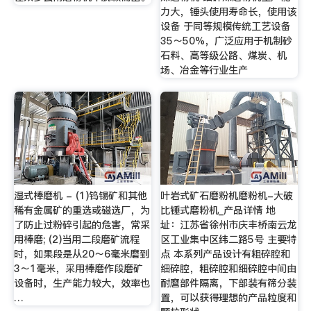
力大，锤头使用寿命长，使用该
设备 于同等规模传统工艺设备
35～50%，广泛应用于机制砂
石料、高等级公路、煤炭、机
场、冶金等行业生产
湿式棒磨机 - (1)钨锡矿和其他
叶岩式矿石磨粉机磨粉机-大破
稀有金属矿的重选或磁选厂，为
比锤式磨粉机_产品详情 地
了防止过粉碎引起的危害，常采
址：江苏省徐州市庆丰桥南云龙
用棒磨; (2)当用二段磨矿流程
区工业集中区纬二路5号 主要特
时，如果段是从20～6毫米磨到
点 本系列产品设计有粗碎腔和
3～1毫米，采用棒磨作段磨矿
细碎腔，粗碎腔和细碎腔中间由
设备时，生产能力较大，效率也
耐麿部件隔离，下部装有筛分装
…
置，可以获得理想的产品粒度和