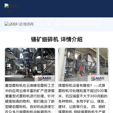
作为专业的 锡矿细碎机 制造厂家，我们致力于为您量身定制
高价值的粉体加工系统方案。获取厂家直销报价及技术支持，
请拨打：+8618037793862
锡矿细碎机 详情介绍
重型磨粉机在云南硬岩磨粉工艺
煤磨粉机设备有哪些？--式煤
中的应用云南丰富的矿产资源需
磨粉机可处理粒度不超过500毫
要重型式磨粉机进行处理。针对
米，抗压强度不大于360兆帕的
硬度较高的物料，我们推出了新
各种物料，多用于矿山、煤炭、
型硬岩磨粉机，良好的品质使它
建材、公路等行业。 四、细碎
在众多云南磨粉机中脱颖而出。
煤磨粉机 细碎煤磨粉机生产能