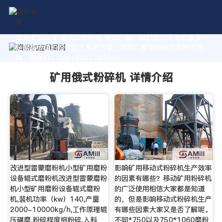
作为专业的 矿用俄式粉碎机 制造厂家，我们致力于为您量身
定制高价值的粉体加工系统方案。获取厂家直销报价及技术支
持，请拨打：+8618037793862
矿用俄式粉碎机 详情介绍
改进型雷蒙磨粉机小型矿用磨粉
影响矿用移动式粉碎机生产效率
设备辊式磨粉机改进型雷蒙磨粉
的因素有哪些？移动矿用粉碎机
机小型矿用磨粉设备辊式磨粉
的广泛使用相信大家都是知道
机,装机功率（kw）140,产量
的，但是影响移动式粉碎机生产
2000-10000kg/h,工作原理辊
有哪些因素大家又是否了解呢。
压碾磨,粉碎程度细粉碎,入料
不同*750以及750*1060磨粉