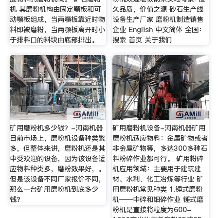
机 其磨粉机构由固定颚板和可
久品质，价值之源 砂石生产线
动颚板组成，当两颚板靠近时物
设备生产厂家 磨粉机制造销售
料即被磨粉，当两颚板离开时小
企业 English 中文简体 全国：
于排料口的料块由底部排出。
搜索 首页 关于我们
矿用磨粉机多少钱？-河南机器
矿用磨粉机设备-河南机器矿用
目前市场上，磨粉机设备种类繁
磨粉机适应物料：金属矿物或者
多，但整体来讲，磨粉机还是其
非金属矿物等，多达300多种石
中受欢迎的设备，因为该设备适
料粉碎作业都可行。 矿用粉碎
应物料种类多，磨粉效果好，。
机应用领域：主要用于建筑建
但是该设备不同厂家报价不同，
材、水利、化工冶炼等行业 矿
那么一台矿用磨粉机到底多少
用磨粉机常见种类 1.锤式磨粉
钱？
机——中碎和细碎作业 锤式磨
粉机是直接将粒度为600-