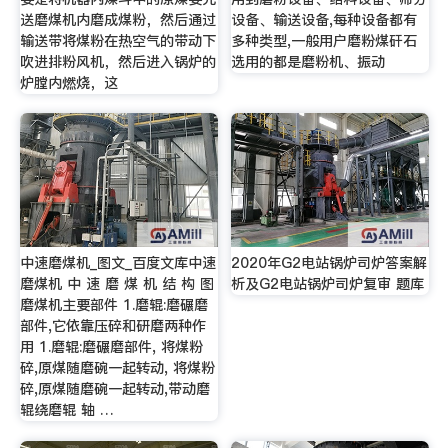
送磨煤机内磨成煤粉，然后通过
设备、输送设备,每种设备都有
输送带将煤粉在热空气的带动下
多种类型,一般用户磨粉煤矸石
吹进排粉风机，然后进入锅炉的
选用的都是磨粉机、振动
炉膛内燃烧，这
中速磨煤机_图文_百度文库中速
2020年G2电站锅炉司炉答案解
磨煤机 中 速 磨 煤 机 结 构 图
析及G2电站锅炉司炉复审 题库
磨煤机主要部件 1.磨辊:磨碾磨
部件,它依靠压碎和研磨两种作
用 1.磨辊:磨碾磨部件, 将煤粉
碎,原煤随磨碗一起转动, 将煤粉
碎,原煤随磨碗一起转动,带动磨
辊绕磨辊 轴 …