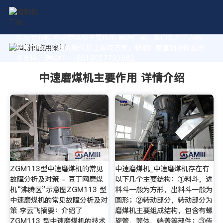
作为专业的 中速磨煤机主要作用 制造厂家，我们致力于为您
量身定制高价值的粉体加工系统方案。获取厂家直销报价及技
术支持，请拨打：+8618037793862
中速磨煤机主要作用 详情介绍
ZGM113型中速磨煤机的常见
中速磨煤机_中速磨煤机存在有
故障分析及对策 - 豆丁网磨煤
以下几个主要结构：①料斗，进
机“沸腾区”示意图ZGM113 型
料斗一般为方形，出料斗一般为
中速磨煤机的常见故障分析及对
圆形；②转动部分，转动部分为
策 李云飞摘要：介绍了
磨煤机主要组成结构，包含有螺
ZGM113 型中速磨煤机的技术
旋管、筒体、端盖等部件；③传