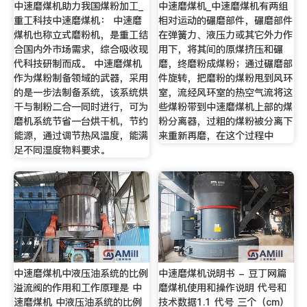
中速磨煤机助力我国煤粉加工_
中速磨煤机_中速磨煤机有两组
重工科技中速磨煤机： 中速磨
相对运动的碾磨部件，碾磨部件
煤机也称立式磨粉机，是重工结
在弹簧力、液压力或其它外力作
合国内外市场需求，综合吸收现
用下，将其间的原煤挤压和碾
代科技研制而成。 中速磨煤机
磨，终磨粉成煤粉；通过碾磨部
作为煤粉制备领域的武器，采用
件旋转，把磨粉的煤粉甩到风环
的是一步法制备系统，该系统烘
室，流经风环室的热空气流将这
干与制粉二合一同时进行，可为
些煤粉带到中速磨煤机上部的煤
磨机系统节省一台烘干机，节约
粉分离器，过粗的煤粉被分离下
能源，通过调节热风温度，能满
来重新再磨，在这个过程中
足不同湿度物料要求。
中速磨煤机中液压油系统的比例
中速磨煤机说明书 - 豆丁网篇
溢流阀的作用和工作原理是 中
磨煤机使用和操作说明 代号和
速磨煤机 中液压油系统的比例
技术数据1.1 代号 三个（cm）