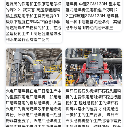
溢流阀的作用和工作原理是怎样
磨煤机 中速ZGM133N 型中速
的啊？？ 我来答 高压悬辊磨粉
辊式磨煤机使用和维护说明书
机主要适用于加工莫氏硬度9.3
2.工作原理ZGM133N 磨煤机
级以下湿度在6%以下的各种非
是一种中速辊盘式磨煤机，其碾
易燃易爆矿产物料的加工，在冶
磨部分是由转动的磨环和三
金建材化工矿山高速公路建设水
利水电等行业有着广泛的
火电厂磨煤机在电厂日常生产中
煤矸石粉石头机煤矸石石头磨粉
的重要作用电厂磨煤机一般是电
机的主要作用是对煤矸石进行磨
厂磨煤常用的钢球磨煤机，大型
粉加工,经过磨粉加工的煤矸石
火电厂为提高燃煤效率都是燃烧
拥有非常小的粒度,才能满足进
煤粉，所以电厂磨煤机这一刻显
一步加工的生产要求。 煤矸石
得非常重要了。火电厂磨煤机主
石头磨粉机整个生产过程中需要
要是将机器内煤斗中的原煤要先
用到磨粉设备、给料设备、筛分