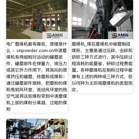
电厂磨煤机都有哪些，原理是什
磨煤机_煤在磨煤机中被磨制成
么 - cnpowder.com.cn中速磨
煤粉，主要是通过压碎、击碎和
煤机有两组相对运动的碾磨部
研碎三种方式进行。其中压碎过
件，碾磨部件在弹簧力、液压力
程消耗的能量省。研碎过程费能
或其它外力作用下，将其间的原
量。各种磨煤机在制粉过程中都
煤挤压和碾磨，终磨粉成煤粉；
兼有上述的两种或三种方式，但
通过碾磨部件旋转，把磨粉的煤
以何种为主则视磨煤机的类型而
粉甩到风环室，流经风环室的热
定。
空气流将这些煤粉带到中速磨煤
机上部的煤粉分离器，过粗的煤
粉