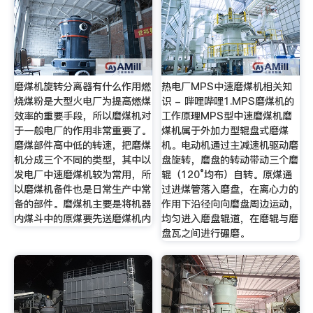
磨煤机旋转分离器有什么作用燃
热电厂MPS中速磨煤机相关知
烧煤粉是大型火电厂为提高燃煤
识 - 哔哩哔哩1.MPS磨煤机的
效率的重要手段，所以磨煤机对
工作原理MPS型中速磨煤机磨
于一般电厂的作用非常重要了。
煤机属于外加力型辊盘式磨煤
磨煤部件高中低的转速，把磨煤
机。电动机通过主减速机驱动磨
机分成三个不同的类型，其中以
盘旋转，磨盘的转动带动三个磨
发电厂中速磨煤机较为常用，所
辊（120°均布）自转。原煤通
以磨煤机备件也是日常生产中常
过进煤管落入磨盘，在离心力的
备的部件。磨煤机主要是将机器
作用下沿径向向磨盘周边运动，
内煤斗中的原煤要先送磨煤机内
均匀进入磨盘辊道，在磨辊与磨
盘瓦之间进行碾磨。