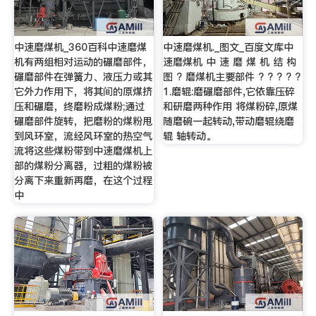
中速磨煤机_360百科中速磨煤
中速磨煤机._图文_百度文库中
机有两组相对运动的碾磨部件，
速磨煤机 中 速 磨 煤 机 结 构
碾磨部件在弹簧力、液压力或其
图 ? 磨煤机主要部件 ? ? ? ? ?
它外力作用下，将其间的原煤挤
1.磨辊:磨碾磨部件,它依靠压碎
压和碾磨，终磨粉成煤粉;通过
和研磨两种作用 将煤粉碎,原煤
碾磨部件旋转，把磨粉的煤粉甩
随磨碗一起转动,带动磨辊绕磨
到风环室，流经风环室的热空气
辊 轴转动。
流将这些煤粉带到中速磨煤机上
部的煤粉分离器，过粗的煤粉被
分离下来重新再磨，在这个过程
中