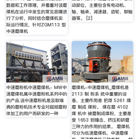
数据和工作原理，并着重对该磨
动部位，主要包含有电动机、
煤机在运行中发生的常见故障进
轴、轴承、减速器、齿轮、联轴
行了分析，同时结合磨煤机实
器等。 [2]
际运行情况，针对ZGM113 型
中速磨煤机
中速磨粉机中速磨煤机- MW中
磨煤机-中速磨煤机_磨煤机是
速磨煤机属中速磨粉机系列中的
2113 制 粉系 统中重要的设
的产品.该中速磨粉机是汲取瑞
备，主要作用是 把原 5261 煤
典的磨粉机技术专业对超细磨粉
磨 制成 煤粉。 煤在磨 4102
体加工的用户而研发的一种
煤 机中 被磨制成煤粉，主要是
受 1653 到撞击、挤压和研磨
三种力的作用的结果。 磨煤机
可分为低速磨煤机、中速磨煤