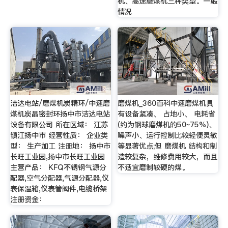
机、高速磨煤机三种类型。一般
情况
洁达电站/磨煤机炭精环/中速磨
磨煤机_360百科中速磨煤机具
煤机炭晶密封环扬中市洁达电站
有设备紧凑、 占地小、 电耗省
设备有限公司 所在区域： 江苏
(约为钢球磨煤机的50~75%)、
镇江扬中市 经营性质： 企业类
噪声小、运行控制比较轻便灵敏
型： 生产加工 注册地： 扬中市
等显著优点;但 磨煤机 结构和制
长旺工业园,扬中市长旺工业园
造较复杂，维修费用较大，而且
主营产品： KFQ不锈钢气源分
不适宜磨制较硬的煤。
配器,空气分配器,气源分配器,仪
表保温箱,仪表管阀件,电缆桥架
注册资金：