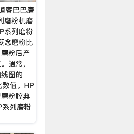
 道客巴巴磨
列磨粉机磨
P系列磨粉
概念磨粉比
与磨粉后产
数。通常，
曲线图的
比数值。HP
型磨粉腔典
P系列磨粉