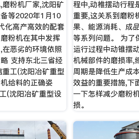
,磨粉机厂家,沈阳矿
程中,动椎摆动行程
备等2020年1月10
重要,这关系到磨粉
代化高产高效的配套
果、能源消耗、成
的磨粉机在其中发挥
等系列问题。 为了
,在恶劣的环境依照
运行过程中动锥摆
略 支持东北三省经
机械部件的磨损率,
信重工(沈阳冶矿重型
周期是降低生产成本
粉机给料的正确姿
效益的重要措施,下
重工(沈阳冶矿重型设
一下怎样减少磨粉
损。