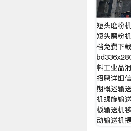
短头磨粉机
短头磨粉机
档免费下载
bd336x2
料工业品
招聘详细
期概述输
机螺旋输
板输送机移
动输送机