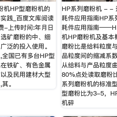
磨粉机HP型磨粉机的
HP系列磨粉机 - -
实践_百度文库阅读
耗件应用指南HP系
费-上传时间:年月日
耗件应用指南——H
为选矿磨粉的中、细
机HP磨粉机及基本
为广泛的投入使用。
磨粉比是给料粒度
,全国已有多台HP型
品粒度间的缩减系
机在铁矿、有色金属
从给料与产品粒度
站以及民用建材大型
80%点处读取磨粉
,其。
系列磨粉机的标准
型磨粉比为3-5，H
机碎