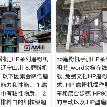
粉机_HP系列磨粉机
hp磨粉机手册HP
_辽宁山川 8.磨粉机
明书_word文档在
 以下因素会降低磨
载_免费文档HP磨
能力和性能。 1.磨
求. HP 磨粉机操作
中有粘性物质。 2.
车和磨合步骤 HP8
于排料口的细粒级超
的启动以及.HP型