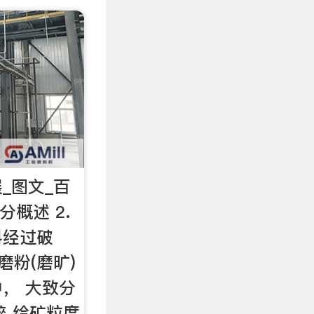
_图文_百
分概述 2.
料经过破
磨粉(磨旷)
， 大致分
碎 给矿粒度