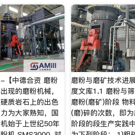
-【中德合资 磨粉
磨粉与磨矿技术进展
早出现的磨粉机械，
度文库1.1 磨粉与筛
在硬质岩石上的出色
磨粉(磨矿)阶段 物
能力为大家熟知，国
(磨)碎的次数，即为
机始于上世纪50年
阶段的段生产实践中
机 SMS3000, 对
为下列阶段： 1)粗