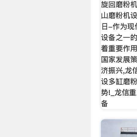
旋回磨粉机
山磨粉机设
日-作为现
设备之一
着重要作用
国家发展策
济振兴,龙
设多缸磨
势!_龙信
备