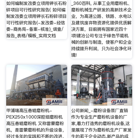
如何编制发改委立项用钾长石粉
_360百科, 从事工业用磨粉机、
碎项目可行性研究报告( 如何编
磨粉机械生产研发的高新技术企
制发改委立项用钾长石粉碎项目
业，为高速公路、铁路、水电以
可行性研究报告(-发改委-经信
及建筑废弃物资源化提供优质解
委-商务局-备案-核准)_调查/
决方案，目前拥有国家近四十
报告_表格/模板_实用文档
项!建冶公司专注于绿色节能机
械的创新与制造，使客户和企业
持续提升利润，只为社会净化环
境!
甲浦瑞高压悬辊磨粉机-
公司新闻_-磨粉设备原厂直销
PEX250x1000深腔细磨粉机
作为专业生产磨粉机设备的厂
高压悬辊磨粉机 又称雷蒙磨粉
家,着力打造秀的磨粉机设备,这
机，是雷蒙磨粉机的升级设备，
里展现了作为磨粉机生产厂家发
经过多年的实践和不断的改进，
生的若干企业动态,新产品的成