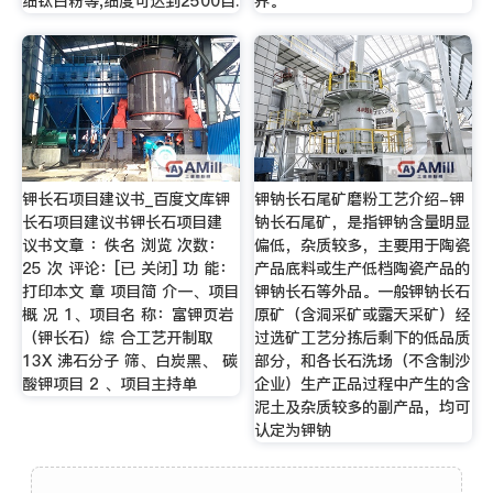
细钛白粉等,细度可达到2500目.
界。
钾长石项目建议书_百度文库钾
钾钠长石尾矿磨粉工艺介绍-钾
长石项目建议书钾长石项目建
钠长石尾矿，是指钾钠含量明显
议书文章 ：佚名 浏览 次数：
偏低，杂质较多，主要用于陶瓷
25 次 评论：[已 关闭] 功 能：
产品底料或生产低档陶瓷产品的
打印本文 章 项目简 介一、项目
钾钠长石等外品。一般钾钠长石
概 况 1、项目名 称：富钾页岩
原矿（含洞采矿或露天采矿）经
（钾长石）综 合工艺开制取
过选矿工艺分拣后剩下的低品质
13X 沸石分子 筛、白炭黑、 碳
部分，和各长石洗场（不含制沙
酸钾项目 2 、项目主持单
企业）生产正品过程中产生的含
泥土及杂质较多的副产品，均可
认定为钾钠