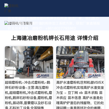
作为专业的 上海建冶磨粉机钾长石用途 制造厂家，我们致力
于为您量身定制高价值的粉体加工系统方案。获取厂家直销报
价及技术支持，请拨打：+8618037793862
上海建冶磨粉机钾长石用途 详情介绍
超细磨粉机-冲击式磨粉机-鹅
高炉水渣磨粉机世邦机器VSI5X
卵石砂粉设备-主营:高压磨粉
冲击式磨粉机实现高炉水渣变废
机,超细磨粉机,冲击式磨粉机,磨
为宝 - 豆丁网 vb 苗木求购 苗
粉机,鹅卵石砂粉设备,磨粉机,磨
木供应 苗木信息 高炉水渣是处
粉机,振动筛,雷蒙磨以及砂石设
理高炉炉渣后的残留物，它的处
备,石料加工设备.全国销售
理问题一直是困扰社会的难题。