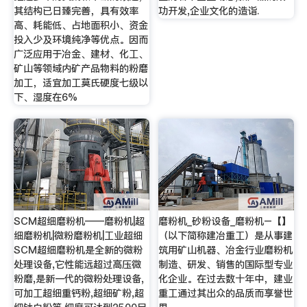
其结构已日臻完善，具有效率
功开发,企业文化的造诣.
高、耗能低、占地面积小、资金
投入少及环境纯净等优点。因而
广泛应用于冶金、建材、化工、
矿山等领域内矿产品物料的粉磨
加工，适宜加工莫氏硬度七级以
下、湿度在6%
SCM超细磨粉机——磨粉机|超
磨粉机_砂粉设备_磨粉机–【】
细磨粉机|微粉磨粉机|工业超细
（以下简称建冶重工）是从事建
SCM超细磨粉机是全新的微粉
筑用矿山机器、冶金行业磨粉机
处理设备,它性能远超过高压微
制造、研发、销售的国际型专业
粉磨,是新一代的微粉处理设备,
化企业。在过去数十年中，建业
可加工超细重钙粉,超细矿粉,超
重工通过其出众的品质而享誉世