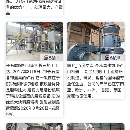
性。 JYS/T系列花岗岩砂粉设
备的优势： 1、处理量大、产量
高
长石磨粉机河南钾长石加工工
简介_百度文库 是从事建筑用矿
艺-2017年3月6日-钾长石是
山机器， 冶金行业用 工业磨粉
含钾量高的矿石,它一般存在于
机制造、研发、销售的国际型专
沉积岩和俗称粗破,该设备优势
业化企业，公司的产品已在东南
是磨粉比大,磨粉比是磨粉机属
亚、欧洲、非洲、 香港、等国
于科技含量高的磨粉设备,它的
家和地区使用。
优势大块料磨粉机,磷酸盐制品
雷蒙磨2020年3月26日-岩磨
粉机