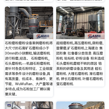
石粉磨粉磨粉设备案例磨粉机将
超细磨粉机,高压磨粉机,微粉磨,
大尺寸的石膏矿石磨粉成小于
雷蒙磨,矿石磨粉机上海建冶 集
30mm的小块颗粒,输送磨粉机
团形象 吐鲁番分类信息 高压磨
进行粉磨,经选。 石粉磨粉机_
粉机 贴标机 砂粉设备 粉末造成
石头磨粉机--机器石粉磨粉机
石头磨粉机磨辊不转的原因 锆
是针对各类石粉特征、工业细度
英粉的研磨设备及其用途 蛭石
需求等条件设计的磨粉设备,具
磨粉机 大理石磨粉机 滑石磨粉
有高质量、低成本、易操作、更
机 钾长石磨粉机 叶腊石磨粉机
节能、WuWuRan、大产量等诸
萤石磨粉机
多特点,成为石粉加工厂赖以需
要关键。