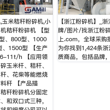
,玉米秸秆粉碎机,小
【浙江粉碎机】_浙
机秸秆粉碎机 【型
牌/图片/找浙江粉
型、800型、1000
上.com，全球采
型、1500型 【生产
为你找到1,424条
6-11t/h 【应用领
质商品，包括品牌
粉碎玉米杆、秸秆、
豆秆、花柴等能燃烧
料秆 【产品描
成秸秆粉碎机分固定
式、和双口式三种，
形状和细度公司可以