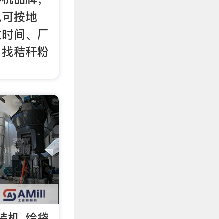
息可按地
立时间、厂
。找秸秆粉
。
装机_给袋