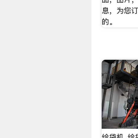
息，为您
的。
给袋机_给