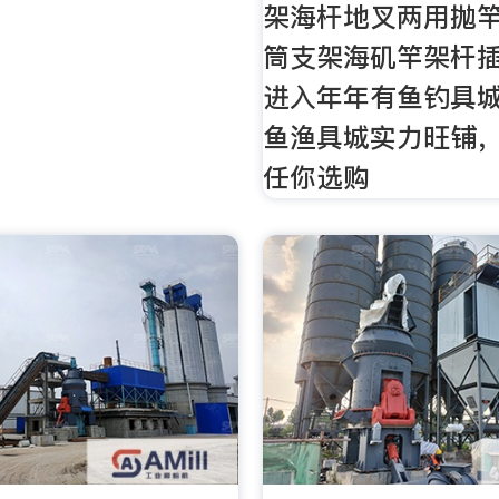
架海杆地叉两用抛
筒支架海矶竿架杆
进入年年有鱼钓具
鱼渔具城实力旺铺
任你选购