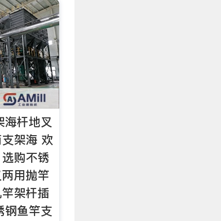
支架海杆地叉
支架海 欢
，选购不锈
叉两用抛竿
矶竿架杆插
锈钢鱼竿支