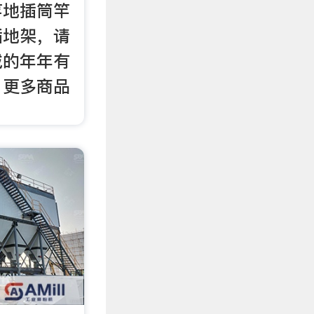
竿地插筒竿
插地架，请
城的年年有
，更多商品