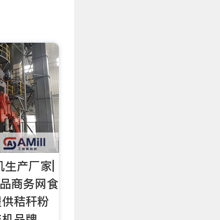
机生产厂家|
食品商务网食
提供秸秆粉
碎机品牌，