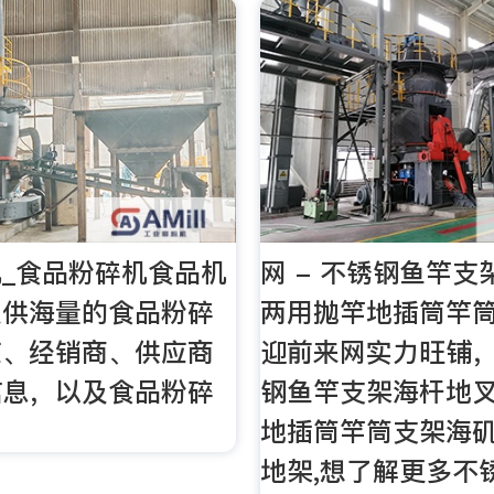
_食品粉碎机食品机
网 - 不锈钢鱼竿
提供海量的食品粉碎
两用抛竿地插筒竿筒
应、经销商、供应商
迎前来网实力旺铺
信息，以及食品粉碎
钢鱼竿支架海杆地
地插筒竿筒支架海
地架,想了解更多不