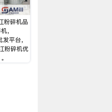
江粉碎机品
碎机，
购批发平台，
浙江粉碎机优
，。