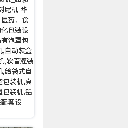
封尾机 华
事医药、食
动化包装设
品有泡罩包
机,自动装盒
机,软管灌装
机,给袋式自
空包装机,真
塑包装机,铝
关配套设