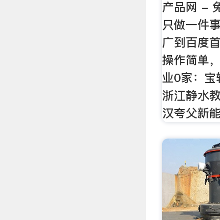
产品网 -
只做一件
广到百度
操作简单，
业0家：宝
浙江静水教
汉夸父新