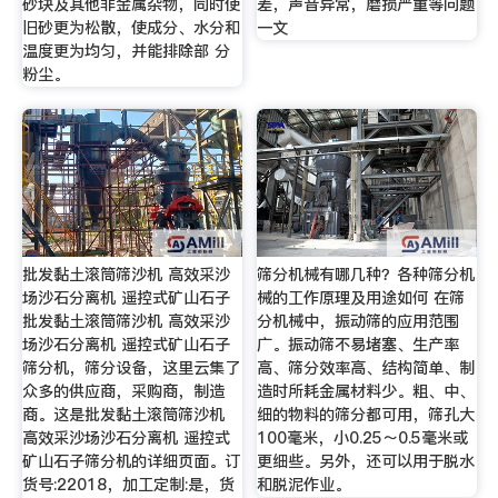
砂块及其他非金属杂物，同时使
差，声音异常，磨损严重等问题
旧砂更为松散，使成分、水分和
一文
温度更为均匀，并能排除部 分
粉尘。
批发黏土滚筒筛沙机 高效采沙
筛分机械有哪几种？各种筛分机
场沙石分离机 遥控式矿山石子
械的工作原理及用途如何 在筛
批发黏土滚筒筛沙机 高效采沙
分机械中，振动筛的应用范围
场沙石分离机 遥控式矿山石子
广。振动筛不易堵塞、生产率
筛分机，筛分设备，这里云集了
高、筛分效率高、结构简单、制
众多的供应商，采购商，制造
造时所耗金属材料少。粗、中、
商。这是批发黏土滚筒筛沙机
细的物料的筛分都可用，筛孔大
高效采沙场沙石分离机 遥控式
100毫米，小0.25～0.5毫米或
矿山石子筛分机的详细页面。订
更细些。另外，还可以用于脱水
货号:22018，加工定制:是，货
和脱泥作业。