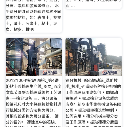
分离、喂料和装载等作业。 水
业 …
平筛分铲斗可以处理许多种不同
类型的材料，如：表层土、挖掘
土，渣土、污染土、粘土、泥
炭、树皮、堆肥
20131004铸造机械化_第4讲
筛分机械-偏心振动筛_选矿技
(I)粘土砂处理生产线_图文_百度
术_技术_矿道网各种筛分机械的
文库节湿型砂处理系统的工艺设
工作原理及用途如何 • 圆振动
备-—筛分设备 三、筛分设备
筛概述 • 振动筛分设备优质供
按筛孔尺寸大小将颗粒状物料进
应商：新乡市华维机械设备有限
行机械分类的方法称为筛分，
公司 • 振动概率筛选型举例 •
其相应设备称为筛分设备。 筛
如何选用 • 筛分机械主要分类
分的目的： 筛除其中的芯块、
及工作原理 • 振动筛筛分质量