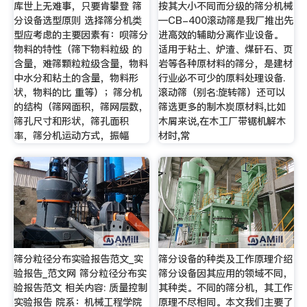
库世上无难事，只要肯攀登 筛
按其大小不同而分级的筛分机械
分设备选型原则 选择筛分机类
—CB-400滚动筛是我厂推出先
型应考虑的主要因素有：呗筛分
进高效的辅助分离作业设备。
物料的特性（筛下物料粒级 的
适用于粘土、炉渣、煤矸石、页
含量，难筛颗粒粒级含量，物料
岩等各种原材料的筛分，是建材
中水分和粘土的含量，物料形
行业必不可少的原料处理设备.
状，物料的比 重等）；筛分机
滚动筛（别名:旋转筛）还可以
的结构（筛网面积，筛网层数，
筛选更多的制木炭原材料,比如
筛孔尺寸和形状，筛孔面积
木屑来说,在木工厂带锯机解木
率，筛分机运动方式，振幅
材时,常
筛分粒径分布实验报告范文_实
筛分设备的种类及工作原理介绍
验报告_范文网 筛分粒径分布实
筛分设备因其应用的领域不同，
验报告范文 相关内容: 质量控制
其种类。不同的筛分机，其工作
实验报告 院系：机械工程学院
原理不尽相同。本文我们主要了