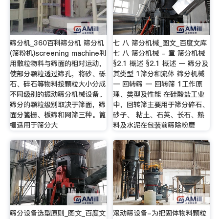
筛分机_360百科筛分机 筛分机
七 八 筛分机械_图文_百度文库
(筛粉机)screening machine利
七 八 筛分机械 - 章 筛分机械
用散粒物料与筛面的相对运动，
§2.1 概述 §2.1 概述 一 筛分及
使部分颗粒透过筛孔，将砂、砾
其类型 1筛分和流体 筛分机械
石、碎石等物料按颗粒大小分成
一 回转筛 一 回转筛 1工作原
不同级别的振动筛分机械设备。
理、类型及性能 在硅酸盐工业
筛分的颗粒级别取决于筛面，筛
中，回转筛主要用于筛分碎石、
面分篦栅、板筛和网筛三种。篦
砂子、 粘土、石英、长石、熟
栅适用于筛分大
料及水泥在包装前筛除粉磨
筛分设备选型原则_图文_百度文
滚动筛设备-为把固体物料颗粒