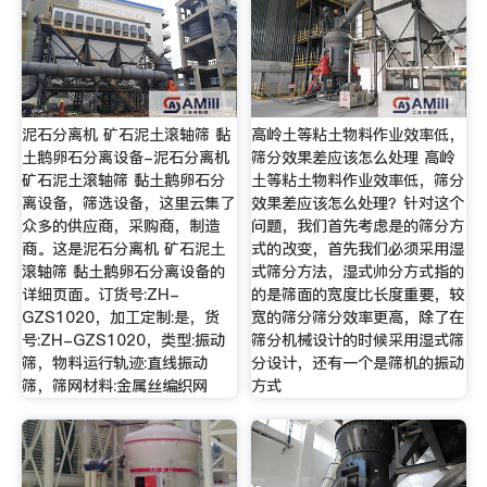
泥石分离机 矿石泥土滚轴筛 黏
高岭土等粘土物料作业效率低，
土鹅卵石分离设备-泥石分离机
筛分效果差应该怎么处理 高岭
矿石泥土滚轴筛 黏土鹅卵石分
土等粘土物料作业效率低，筛分
离设备，筛选设备，这里云集了
效果差应该怎么处理？针对这个
众多的供应商，采购商，制造
问题，我们首先考虑是的筛分方
商。这是泥石分离机 矿石泥土
式的改变，首先我们必须采用湿
滚轴筛 黏土鹅卵石分离设备的
式筛分方法，湿式帅分方式指的
详细页面。订货号:ZH-
的是筛面的宽度比长度重要，较
GZS1020，加工定制:是，货
宽的筛分筛分效率更高，除了在
号:ZH-GZS1020，类型:振动
筛分机械设计的时候采用湿式筛
筛，物料运行轨迹:直线振动
分设计，还有一个是筛机的振动
筛，筛网材料:金属丝编织网
方式