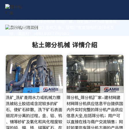
作为专业的 粘土筛分机械 制造厂家，我们致力于为您量身定
制高价值的粉体加工系统方案。获取厂家直销报价及技术支
持，请拨打：+8618037793862
粘土筛分机械 详情介绍
洗矿_洗矿是用水力或机械力擦
筛分机_筛分机|厂家-建材网建
洗被粘土胶结或含泥较多的矿
材网筛分机供应信息平台提供国
石，使矿石碎散，洗下矿石表面
内外实时完整的筛分机产品供应
细泥并分离的过程。金、铂、钨
信息大全,包括筛分机；用户可
、锡等砂矿及氧化和风化程度较
以直接在线与商户交流销售；同
深的铅、铜、铁、锰等矿石，在
时如果您有筛分机方面的产品想