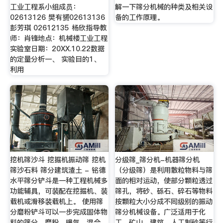
工业工程系小组成员：
解一下筛分机械的种类及相关设
02613126 樊有赟02613136
备的工作原理。
彭芳琪 02612135 杨欣指导教
师：肖锋地点：机械楼工业工程
实验室日期：20XX.10.22数据
的定量分析一、 实验目的1、
利用
挖机筛沙斗 挖掘机振动筛 挖机
分级筛_筛分机-机器筛分机
筛沙石料 筛分建筑渣土 - 铭德
（分级筛）是利用散粒物料与筛
水平筛分铲斗是一种工程机械多
面的相对运动，使部分颗粒透过
功能辅具，可装配在挖掘机、装
筛孔，将砂、砾石、碎石等物料
载机或滑移装载机上。 使用筛
按颗粒大小分成不同级别的振动
分磨粉铲斗可以一步完成固体物
筛分机械设备。广泛适用于化
料的筛分、磨粉、曝气、混合、
工、矿山、建筑、人工制砂等行