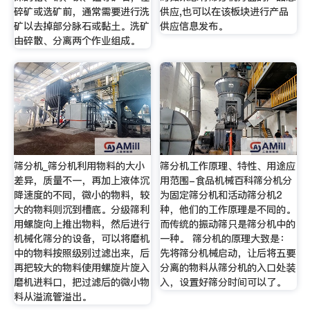
碎矿或选矿前，通常需要进行洗
供应,也可以在该板块进行产品
矿以去掉部分脉石或黏土。洗矿
供应信息发布。
由碎散、分离两个作业组成。
筛分机_筛分机利用物料的大小
筛分机工作原理、特性、用途应
差异，质量不一，再加上液体沉
用范围-食品机械百科筛分机分
降速度的不同，微小的物料，较
为固定筛分机和活动筛分机2
大的物料则沉到槽底。分级筛利
种，他们的工作原理是不同的。
用螺旋向上推出物料，然后进行
而传统的振动筛只是筛分机中的
机械化筛分的设备，可以将磨机
一种。 筛分机的原理大致是：
中的物料按照级别过滤出来，后
先将筛分机械启动，让后将五要
再把较大的物料使用螺旋片旋入
分离的物料从筛分机的入口处装
磨机进料口，把过滤后的微小物
入，设置好筛分时间可以了。
料从溢流管溢出。