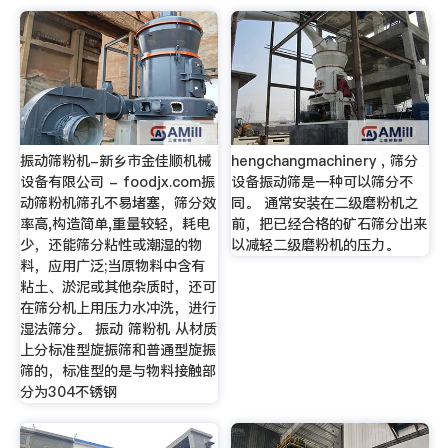
振动筛粉机-新乡市金佳顺机械
hengchangmachinery , 筛分
设备有限公司 - foodjx.com振
设备振动筛是一种可以筛分不
动筛粉机筛孔不易堵塞，筛分效
同。 通常安装在二级磨粉机之
率高,构造简单,重量较轻，耗电
前，把已经合格的矿石筛分出来
少，还能筛分粘性或潮湿的物
以减轻二级磨粉机的压力。
料，应用广泛;当原物料中含有
粘土、淤泥或其他杂质时，还可
在筛分机上用压力水冲洗，进行
湿法筛分。 振动 筛粉机 从材质
上分标准型旋振筛和普通型旋振
筛的，标准型的是与物料接触部
分为304不锈钢