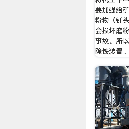
要加强给
粉物（钎
会损坏磨
事故。所
除铁装置