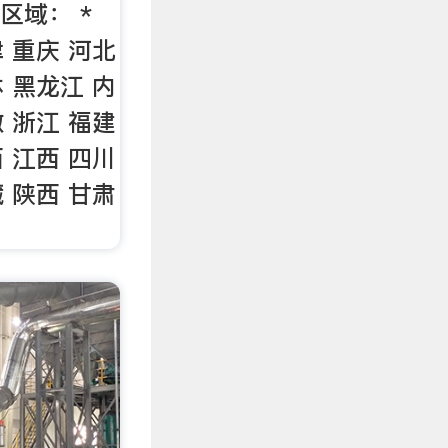
区域： *
津 重庆 河北
林 黑龙江 内
徽 浙江 福建
西 江西 四川
藏 陕西 甘肃