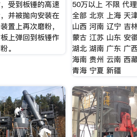
时，受到板锤的高速
50万以上 不限 代理
粉，并被抛向安装在
全部 北京 上海 天
的装置上再次磨粉，
山西 河南 辽宁 吉
衬板上弹回到板锤作
蒙古 江苏 山东 安
磨粉。
湖北 湖南 广东 广
海南 贵州 云南 西
青海 宁夏 新疆