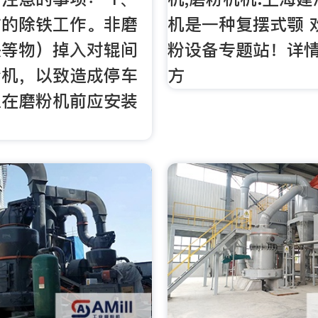
矿的除铁工作。非磨
机是一种复摆式颚 
头等物）掉入对辊间
粉设备专题站！详情
粉机，以致造成停车
方
以在磨粉机前应安装
。