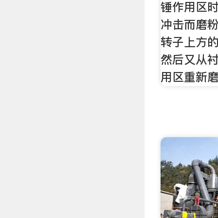
锤作用区
冲击而磨
转子上方
然后又从
用区重新