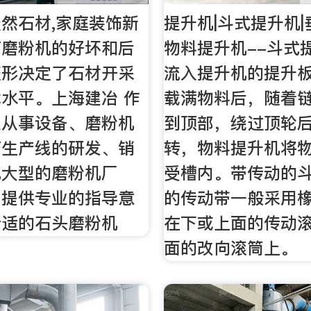
然石材,家庭装饰新
提升机|斗式提升机|
石磨粉机的好坏和后
物料提升机--斗式
整形决定了石材开采
流入提升机的提升
水平。上海建冶 作
载满物料后，随着
业从事设备、磨粉机
到顶部，绕过顶轮
石生产线的研发、销
转，物料提升机将
化大型的磨粉机厂
受槽内。带传动的
户提供专业的指导意
的传动带一般采用
合适的石头磨粉机
在下或上面的传动
面的改向滚筒上。