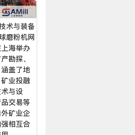
业技术与装备
环球磨粉机网
在上海举办
矿产勘探、
，涵盖了地
、矿业投融
技术与设
产品交易等
内外矿业企
加强相互合
作用。