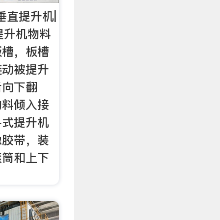
垂直提升机|
提升机物料
板槽，板槽
链动被提升
后向下翻
物料倾入接
斗式提升机
橡胶带，装
滚筒和上下