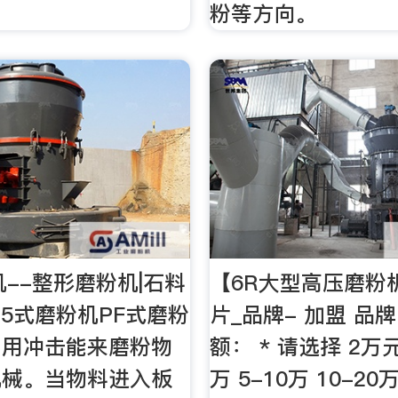
粉等方向。
机--整形磨粉机|石料
【6R大型高压磨粉
15式磨粉机PF式磨粉
片_品牌- 加盟 品
利用冲击能来磨粉物
额： * 请选择 2万元
机械。当物料进入板
万 5-10万 10-20万