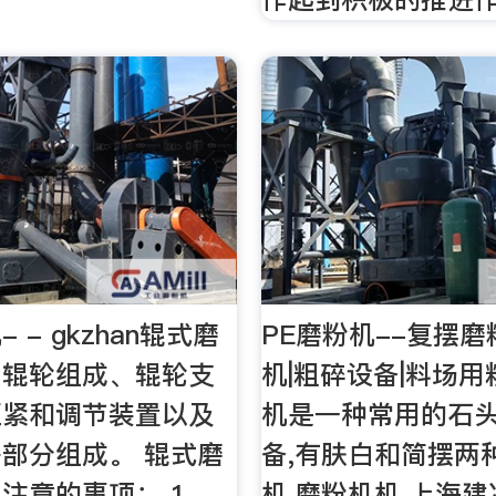
 - gkzhan辊式磨
PE磨粉机--复摆磨
由辊轮组成、辊轮支
机|粗碎设备|料场
压紧和调节装置以及
机是一种常用的石
部分组成。 辊式磨
备,有肤白和简摆两
注意的事项： 1、
机,磨粉机机.上海建