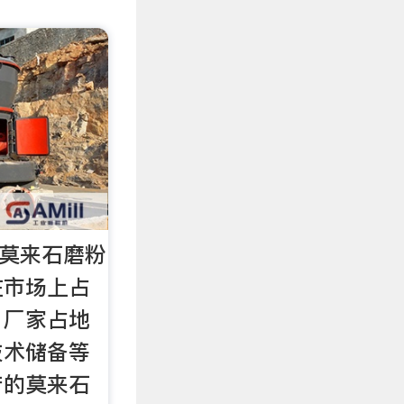
 莫来石磨粉
在市场上占
，厂家占地
技术储备等
产的莫来石