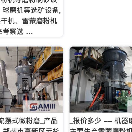
、球磨机等选矿设备,
烘干机、雷蒙磨粉机
来考察选 …
流摆式微粉磨_产品
_报价多少 -- 机
：郑州市高新区云杉
主要生产雷蒙磨粉机