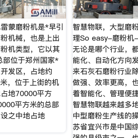
雷蒙磨粉机是*早引
智慧物联，大型磨
磨粉机械，也是上出
理So easy-磨粉
磨粉机类型，它以其
无论是哪个行业，
总部位于郑州国家*
能化、自动化方向
业开发区，占地约
来石灰石磨粉行业
平方米，位于上街的机
做强、效率更高，
占地70000平方
着智能化、管理便
0000平方米的总部
智慧物联越来越多
建设之中地占地
中型磨粉生产线的
方
苏省宜兴市是中国
强的县级市之一，