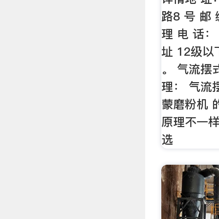
路8 号 邮
理 电 话：
址 12级
。 气流摆
理： 气流
蒙磨粉机 
原理不一
选