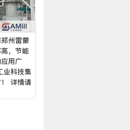
用郑州雷蒙
率高，节能
的应用广
工业科技集
！ 详情请