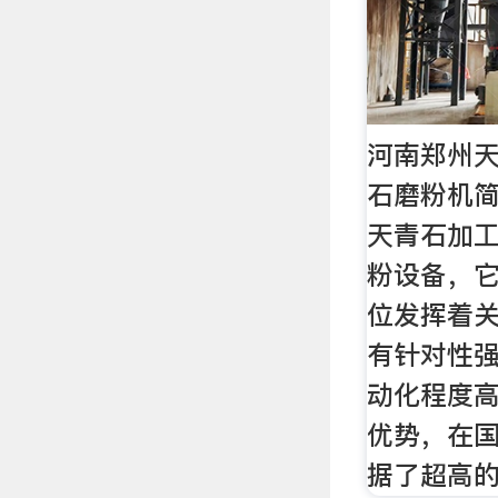
河南郑州
石磨粉机简
天青石加
粉设备，
位发挥着
有针对性
动化程度
优势，在
据了超高