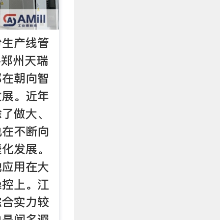
粉生产线管
机-郑州天瑞
都在朝向智
发展。近年
除了做大、
也在不断向
捷化发展。
地应用在大
操控上。江
综合实力较
也是闻名遐