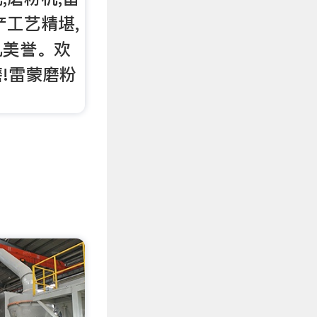
产工艺精堪,
机美誉。欢
!雷蒙磨粉