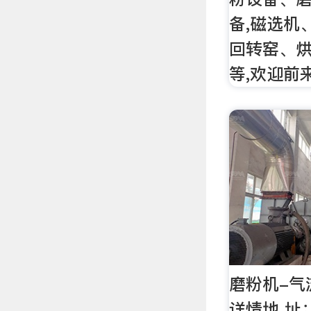
备,磁选机
回转窑、
等,欢迎前
磨粉机-气
详情地 址