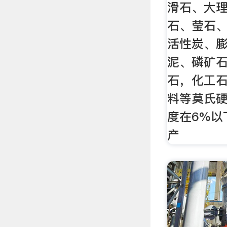
滑石、大
石、莹石
活性炭、
泥、磷矿
石，化工
料等莫氏硬
度在6%以
产