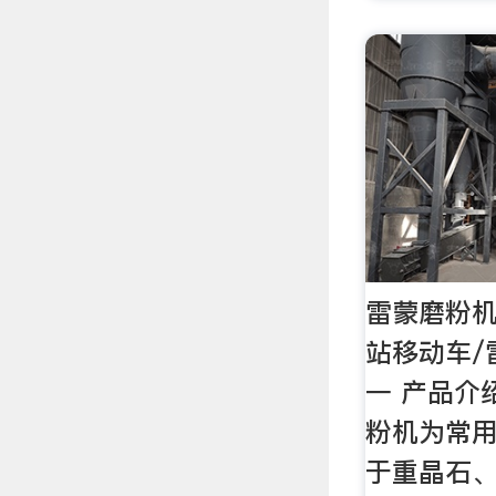
雷蒙磨粉机
站移动车/
一 产品介
粉机为常
于重晶石