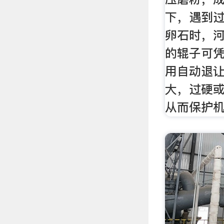
下，遇到
卵石时，
的辊子可
用自动退
大，过硬
从而保护