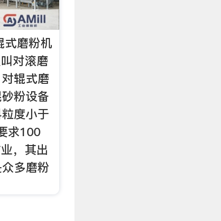
辊式磨粉机
又叫对滚磨
，对辊式磨
辊砂粉设备
料粒度小于
要求100
作业，其出
是众多磨粉