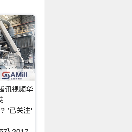
腾讯视频华
英
7 ? '已关注'
57} 2017