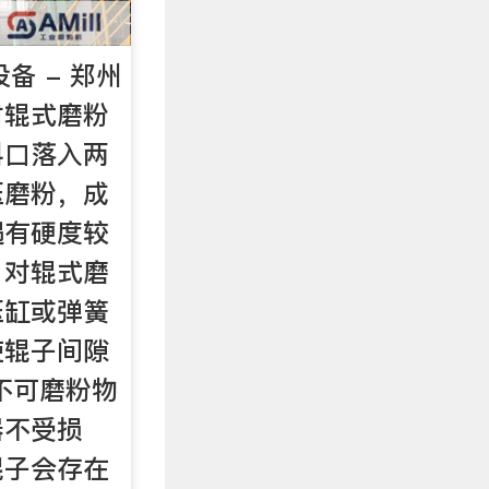
备 - 郑州
对辊式磨粉
料口落入两
压磨粉，成
遇有硬度较
，对辊式磨
压缸或弹簧
使辊子间隙
不可磨粉物
器不受损
辊子会存在