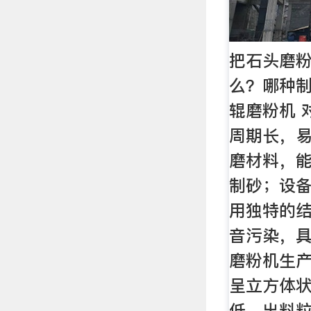
把石头磨
么？哪种制
辊磨粉机 
周期长，
磨材料，
制砂；设
用独特的
音污染，
磨粉机生
呈立方体
低，出料