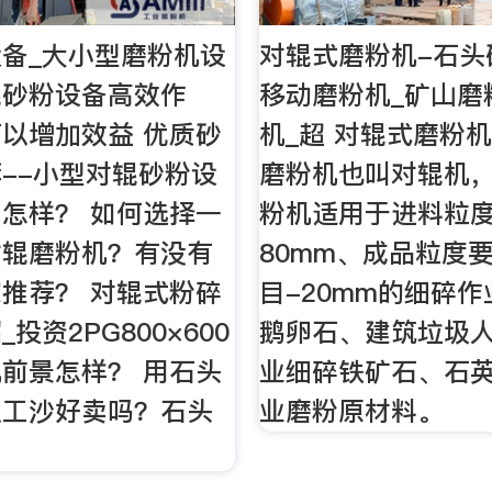
备_大小型磨粉机设
对辊式磨粉机-石头
辊砂粉设备高效作
移动磨粉机_矿山磨
以增加效益 优质砂
机_超 对辊式磨粉
--小型对辊砂粉设
磨粉机也叫对辊机
怎样？ 如何选择一
粉机适用于进料粒
对辊磨粉机？有没有
80mm、成品粒度要
推荐？ 对辊式粉碎
目-20mm的细碎
投资2PG800×600
鹅卵石、建筑垃圾人
前景怎样？ 用石头
业细碎铁矿石、石英
人工沙好卖吗？石头
业磨粉原材料。