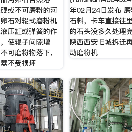
过硬或不可磨粉的河
年02月24日发布 
河卵石对辊式磨粉机
石料，卡车直接往
凭液压缸或弹簧的作
的石头没多久处理完了
让，使辊子间隙增
陕西西安旧城拆迁
或不可磨粉物落下，
动磨粉机
机器不受损坏