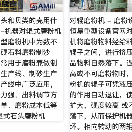
石头和贝类的壳用什
对辊磨粉机 - 磨粉设
-机器对辊式磨粉机
恒星重型设备官网
小型磨粉机中为数不
机将磨粉物料经给
于硬石料磨粉制沙
辊子之间，进行挤
经常用于磨粉兼做制
品物料自然落下。
粉生产线、制砂生产
高或不可磨粉物时
生产线中广泛应用，
粉机的辊子可凭液
能力强、出料调节方
的作用自动退让，
简单、磨粉成本低等
扩大，硬度较高 或
辊式石头磨粉机
落下，从而保护机
坏。相向转动的两