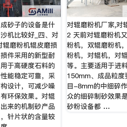
粉成砂子的设备是什
对辊磨粉机厂家,对
沙机比较好_四、对
2 天前对辊磨粉机
对辊磨粉机辊皮磨损
粉机，双辊磨粉机
易损件采用的新型耐
粉机，对辊机，对
能用于高硬度石料的
等。主要适用于进
备性能稳定可靠，采
150mm、成品粒度
结构设计，可减少噪
目-8mm的中细碎
具有环保效果。对辊
众的细碎制砂效果
产出来的机制砂产品
砂粉设备都 …
状，针片状的含量较
粒度