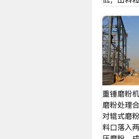
重锤磨粉
磨粉处理
对辊式磨
料口落入
压磨粉，