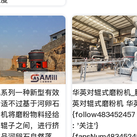
机系列一种新型有效
华英对辊式磨粉机_
合适不过基于河卵石
英对辊式磨粉机 华
粉机将磨粉物料经给
{follow48345245
两辊子之间，进行挤
: '关注'}
成品河卵石自然落
{fansNum4834524