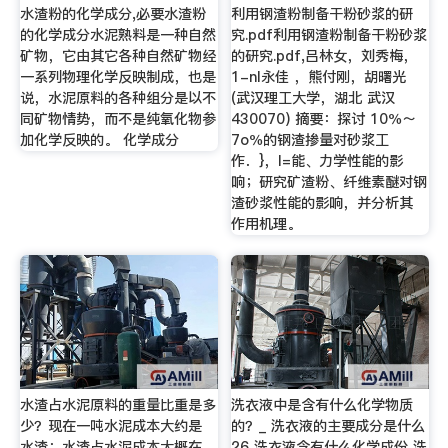
水渣粉的化学成分,必要水渣粉
利用钢渣粉制备干粉砂浆的研
的化学成分水泥熟料是一种自然
究.pdf利用钢渣粉制备干粉砂浆
矿物，它由其它各种自然矿物经
的研究.pdf,吕林女，刘秀梅，
一系列物理化学反映制成，也是
1-nI永佳 ，熊付刚，胡曙光
说，水泥原料的各种组分是以不
(武汉理工大学，湖北 武汉
同矿物情势，而不是纯氧化物参
430070) 摘要：探讨 10％～
加化学反映的。 化学成分
7o％的钢渣掺量对砂浆工
作．}，I=能、力学性能的影
响；研究矿渣粉、纤维素醚对钢
渣砂浆性能的影响，并分析其
作用机理。
水渣占水泥原料的重量比重是多
洗衣液中是含有什么化学物质
少？现在一吨水泥成本大约是
的？_ 洗衣液的主要成分是什么
水渣；水渣占水泥成本大概在
26 洗衣液含有什么化学成份 洗