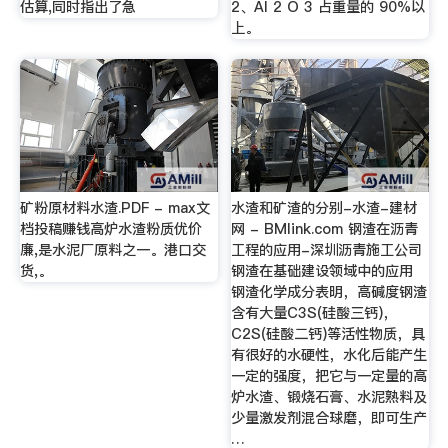
估算,同时指出了急
2、Al 2 O 3 占重量的 90%以
上。
矿粉原材料水渣.PDF - max文
水渣和矿渣的分别-水渣-建材
档投稿赚钱高炉水渣粉质优价
网 - BMlink.com 钢渣在沥青
廉,是水泥厂原料之一。港口交
工程的应用-深圳沥青施工公司
货,。
钢渣在基础建设领域中的应用
钢渣化学成分表明，高碱度钢渣
含有大量C3S(硅酸三钙)，
C2S(硅酸二钙)等活性物质，具
有很好的水硬性，水化后能产生
一定的强度，把它与一定量的高
炉水渣、锻烧石膏、水泥熟料及
少量激发剂混合球磨，即可生产
…