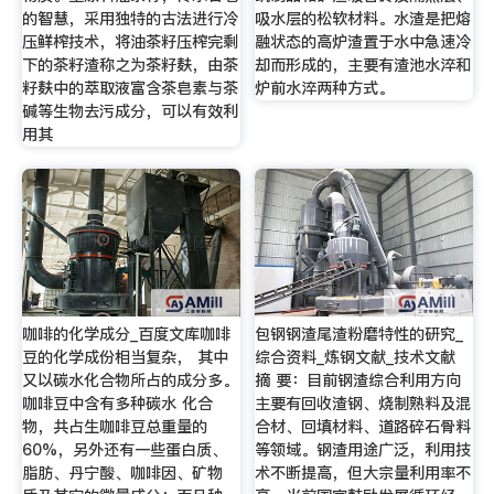
的智慧，采用独特的古法进行冷
吸水层的松软材料。水渣是把熔
压鲜榨技术，将油茶籽压榨完剩
融状态的高炉渣置于水中急速冷
下的茶籽渣称之为茶籽麸，由茶
却而形成的，主要有渣池水淬和
籽麸中的萃取液富含茶皂素与茶
炉前水淬两种方式。
碱等生物去污成分，可以有效利
用其
咖啡的化学成分_百度文库咖啡
包钢钢渣尾渣粉磨特性的研究_
豆的化学成份相当复杂， 其中
综合资料_炼钢文献_技术文献
又以碳水化合物所占的成分多。
摘 要：目前钢渣综合利用方向
咖啡豆中含有多种碳水 化合
主要有回收渣钢、烧制熟料及混
物，共占生咖啡豆总重量的
合材、回填材料、道路碎石骨料
60%，另外还有一些蛋白质、
等领域。钢渣用途广泛，利用技
脂肪、丹宁酸、咖啡因、矿物
术不断提高，但大宗量利用率不