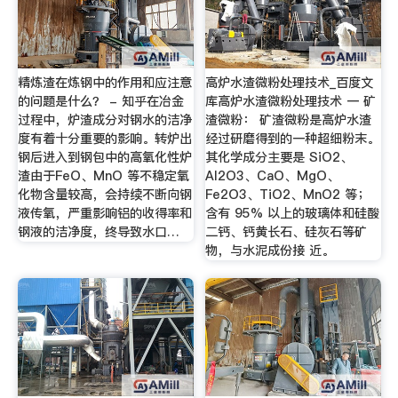
精炼渣在炼钢中的作用和应注意
高炉水渣微粉处理技术_百度文
的问题是什么？ - 知乎在冶金
库高炉水渣微粉处理技术 一 矿
过程中，炉渣成分对钢水的洁净
渣微粉： 矿渣微粉是高炉水渣
度有着十分重要的影响。转炉出
经过研磨得到的一种超细粉末。
钢后进入到钢包中的高氧化性炉
其化学成分主要是 SiO2、
渣由于FeO、MnO 等不稳定氧
Al2O3、CaO、MgO、
化物含量较高，会持续不断向钢
Fe2O3、TiO2、MnO2 等；
液传氧，严重影响铝的收得率和
含有 95% 以上的玻璃体和硅酸
钢液的洁净度，终导致水口…
二钙、钙黄长石、硅灰石等矿
物，与水泥成份接 近。