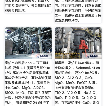
质及其它的微量成分；而品种、
高。当前国家鼓励发展循环经
产地及收获季节，都会影响到这
济，推行节能减排。钢渣资源化
些成分的组成。
利用是具节能减排、环保的措施
之一，也是钢铁工业健康及可持
续发展的原动力。
高炉水渣性质.doc - 豆丁网4
科学网—高炉矿渣与钢渣 - 闻
技术 要求 4.1 质量系数和化学
宝联的博文 - ScienceNet.cn
成分 高炉水渣的质量系数和化
高炉矿渣中主要的化学成分是：
学成分应符合表1 高炉水渣质量
SiO 2、Al 2 O 3、CaO、
系数及化学成分注1：质量系数
MgO、MnO、FeO和 S 等。
中的CaO、MgO、Al2O3、
此外有些矿渣还含有微量的
SiO2、MnO、TiO 均为质量百
TiO 2、V 2 O 5、Na 2 O、
分数。对高炉渣急冷干式粒化的
BaO、P 2 O 5、Cr 2 O 3
节水、 节能和环保效益进行了
等。在高炉矿渣中 CaO、SiO