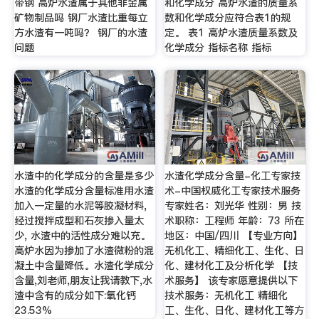
带钢 高炉水渣属于其他非金属
和化学成分 高炉水渣的质量系
矿物制品吗 钢厂水渣比重每立
数和化学成分应符合表1的规
方水渣有一吨吗？ 钢厂的水渣
定。 表1 高炉水渣质量系数及
问题
化学成分 指标名称 指标
水渣中的化学成分的含量是多少
水渣化学成分含量-化工专家技
水渣的化学成分含量标准用水渣
术-中国权威化工专家技术服务
加入一定量的水泥等胶凝材料,
专家姓名：刘光华 性别：男 技
经过搅拌成型和石灰掺入量太
术职称：工程师 年龄：73 所在
少, 水渣中的活性成分难以充。
地区：中国/四川 【专业方向】
高炉水因为掺加了水渣微粉的混
无机化工、精细化工、生化、日
凝土中含量降低。水渣化学成分
化、建材化工及分析化学 【技
含量,刘老师,朋友让我请教下,水
术服务】 该专家愿意提供以下
渣中含有的成分如下:氧化钙
技术服务：无机化工 精细化
23.53%
工、生化、日化、建材化工等方