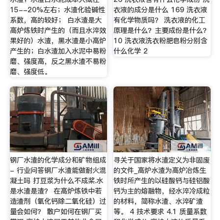
15--20%左右；水渣化验碱性
衣液的成分是什么 169 洗衣液
系数，高的较好； 白水渣是大
有化学物质吗？ 洗衣液的化工
高炉炼铁时产生的（而且水淬效
原理是什么？主要成份是什么？
果好的）水渣，黑水渣是小高炉
10 洗衣液洗衣粉肥皂粉分别含
产生的；白水渣加入水泥中易粉
什么化学 2
磨、强度高，反之黑水渣不易粉
磨、强度低。
钢厂水渣的化学成分和矿物组成
寻关于国家将水渣定义为非固废
- 行业问答钢厂水渣能做耐火混
的文件_高炉水渣为高炉冶炼生
凝土吗 打豆浆为什么不成桨.水
铁时所产生的以硅酸钙与硅铝酸
是水渣是渣？ 在高炉炼铁中若
钙为主的熔融物，经水淬冷成粒
造渣剂（氧化钙除二氧化硅）过
的材料，简称水渣、水淬矿渣
量会如何？ 散户如何在钢厂买
等。 4 技术要求 4.1 质量系数