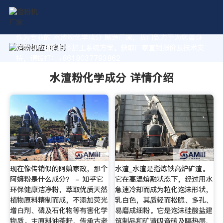
作为专业的 水渣粉化学成分 制造厂家，我们致力于为您量身
定制高价值的粉体加工系统方案。获取厂家直销报价及技术支
持，请拨打：+8618037793862
水渣粉化学成分 详情介绍
现在像传销似的阿嫲家政，那个
水渣_水渣是指炼铁高炉矿渣。
阿嫲粉是什么成分？ - 知乎它
它在高温熔融状态下，经过用水
环保健康洁净粉，萃取优质天然
急速冷却而成为粒化泡沫形状，
植物原料精制而成，不添加荧光
乳白色，其质轻而松脆、多孔、
增白剂、磷及石化物等有害化学
易磨成细粉。它是泡沫硅酸盐建
物质。主原料油茶籽，传承古老
筑制品和矿渣吸音砖及隔热层、