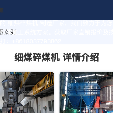
的 细煤碎煤机 制造厂家，我们致力于为
粉体加工系统方案。获取厂家直销报价及
：+8618037793862
细煤碎煤机 详情介绍