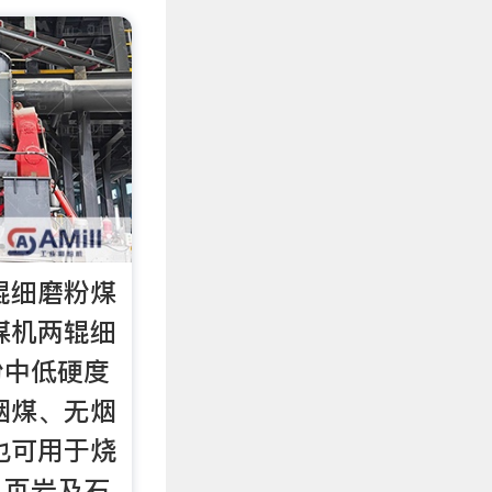
辊细磨粉煤
煤机两辊细
粉中低硬度
烟煤、无烟
也可用于烧
、页岩及石