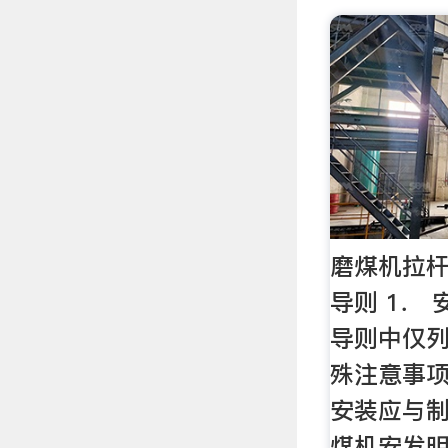
磨煤机拉
导则 1． 
导则中仅
殊注意事项
安装应与制
煤机安发