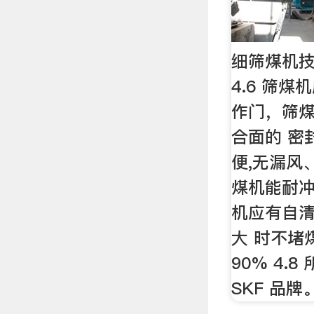
细筛煤机技
4.6 筛
作门，筛
合面的 密
便,无漏风、
煤机能耐
机应有自
大 时不堵
90% 4.
SKF 品牌