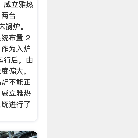
 威立雅热
司两台
化床锅炉。
统布置 2
，作为入炉
运行后，由
粒度偏大，
锅炉不能正
，威立雅热
系统进行了