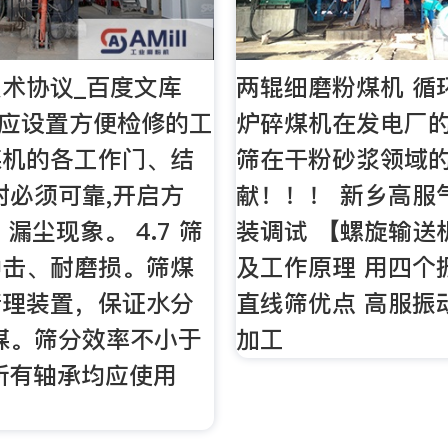
术协议_百度文库
两辊细磨粉煤机 循
煤机应设置方便检修的工
炉碎煤机在发电厂的
煤机的各工作门、结
筛在干粉砂浆领域
封必须可靠,开启方
献！！！ 新乡高服
漏尘现象。 4.7 筛
装调试 【螺旋输送
冲击、耐磨损。筛煤
及工作原理 用四个
清理装置，保证水分
直线筛优点 高服振
煤。筛分效率不小于
加工
8 所有轴承均应使用
。