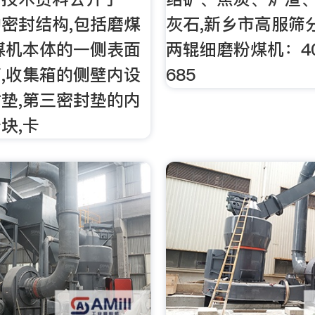
密封结构,包括磨煤
灰石,新乡市高服筛
煤机本体的一侧表面
两辊细磨粉煤机：400
,收集箱的侧壁内设
685
垫,第三密封垫的内
块,卡