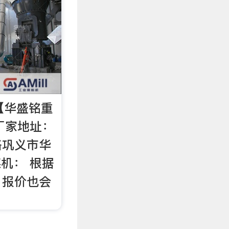
【华盛铭重
厂家地址：
路巩义市华
煤机： 根据
，报价也会