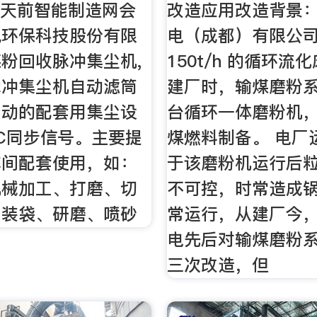
 天前智能制造网会
改造应用改造背景：
风环保科技股份有限
电（成都）有限公
粉回收脉冲集尘机,
150t/h 的循环流
脉冲集尘机自动滤筒
建厂时，输煤磨粉系
自动的配套用集尘设
台循环一体磨粉机
LC同步信号。主要提
煤燃料制备。 电厂
车间配套使用，如：
于该磨粉机运行后
机械加工、打磨、切
不可控，时常造成
、装袋、研磨、喷砂
常运行，从建厂今
电先后对输煤磨粉
三次改造，但