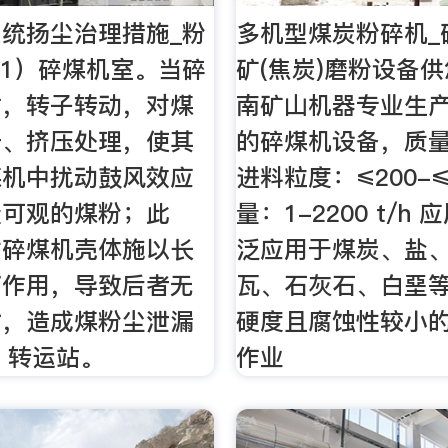
统扬尘治理措施_粉
多机型煤炭粉碎机_
hu(1）碎煤机室。当碎
矿(焦炭)磨粉设备供
时，转子转动，对煤
南矿山机器专业生
击、挤压处理，使其
的碎煤机设备，质
煤机中扰动鼓风效应
进料粒度：≤200-≤
量可观的煤粉；此
量：1-2200 t/h
对碎煤机壳体施以长
泛应用于煤炭、盐
打作用，导致后者无
瓦、石灰石、白堊
封，造成煤粉尘泄漏
硬度且腐蚀性较小
2）转运站。
作业