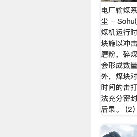
电厂输煤系
尘 - So
煤机运行
块施以冲
磨粉，碎
会形成数
外，煤块
时间的击
法充分密
后果。 (