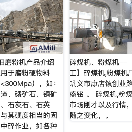
细磨粉机产品介绍
碎煤机、粉煤机--
适用于磨粉硬物料
工】碎煤机,粉煤机
<300Mpa），如：
巩义市康店镇创业
钢渣、磷矿石、铜矿
盛铭 。 碎煤机,粉
石、石灰石、石英
市场刚才以及行情
及与其硬度相当的固
随之变化，。
粗中碎作业，如各种