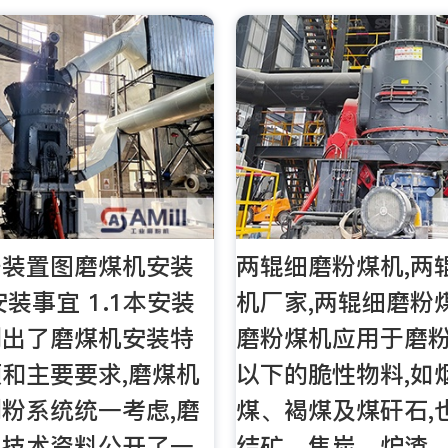
杆装置图磨煤机安装
两辊细磨粉煤机,两
安装事宜 1.1本安装
机厂家,两辊细磨粉
列出了磨煤机安装特
磨粉煤机应用于磨
和主要要求,磨煤机
以下的脆性物料,如
粉系统统一考虑,磨
煤、褐煤及煤矸石,
明技术资料公开了一
结矿、焦炭、炉渣