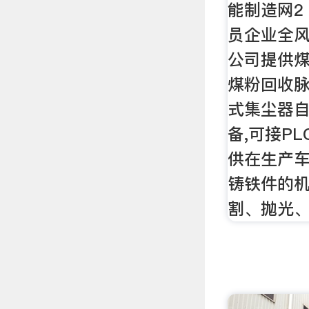
能制造网2
员企业全
公司提供煤
煤粉回收
式集尘器
备,可接P
供在生产
铸铁件的
割、抛光