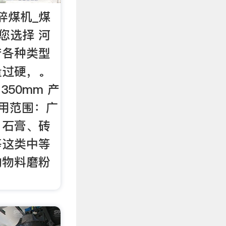
碎煤机_煤
您选择 河
产各种类型
量过硬，。
350mm 产
 应用范围：广
、石膏、砖
等这类中等
的物料磨粉