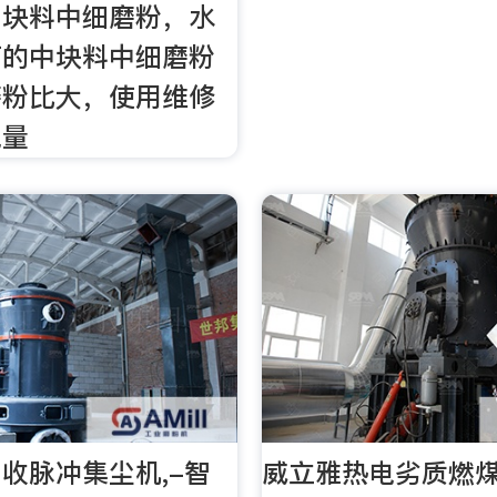
中块料中细磨粉，水
石的中块料中细磨粉
磨粉比大，使用维修
电量
收脉冲集尘机,-智
威立雅热电劣质燃