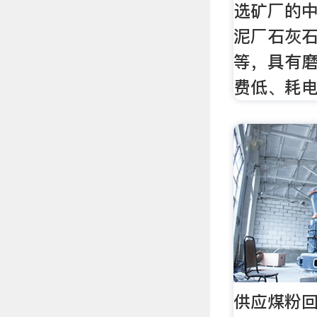
选矿厂的
泥厂石灰
等，具有
费低、耗
供应煤粉回