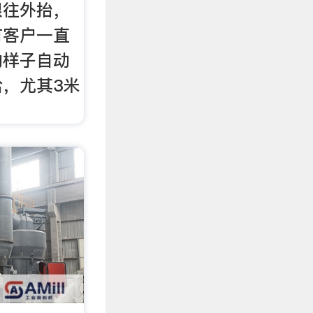
根往外抬，
有客户一直
的样子自动
，尤其3米