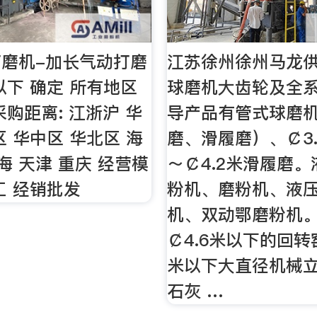
磨机-加长气动打磨
江苏徐州徐州马龙供
以下 确定 所有地区
球磨机大齿轮及全
采购距离: 江浙沪 华
导产品有管式球磨
区 华中区 华北区 海
磨、滑履磨）、￠3.
海 天津 重庆 经营模
～￠4.2米滑履磨
工 经销批发
粉机、磨粉机、液
机、双动鄂磨粉机
￠4.6米以下的回转
米以下大直径机械
石灰 …