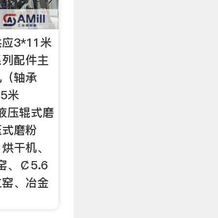
应3*11米
系列配件主
机（轴承
5米
。液压辊式磨
压式磨粉
。烘干机、
窑、￠5.6
立窑、冶金