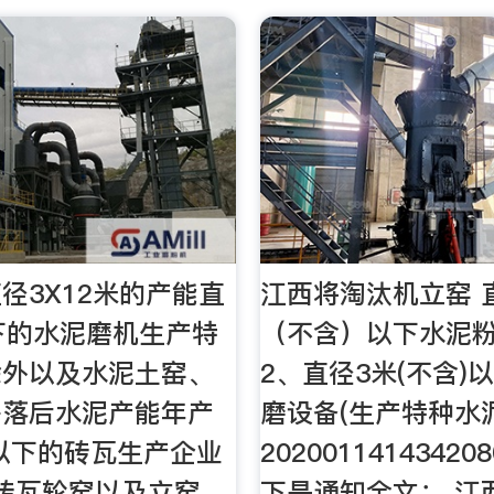
径3X12米的产能直
江西将淘汰机立窑 直
下的水泥磨机生产特
（不含）以下水泥
除外以及水泥土窑、
2、直径3米(不含)
等落后水泥产能年产
磨设备(生产特种水
块以下的砖瓦生产企业
202001141434208
下砖瓦轮窑以及立窑、
下是通知全文： 江