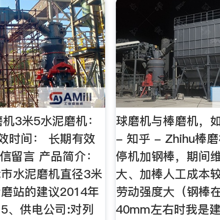
磨机3米5水泥磨机：
球磨机与棒磨机，
有效时间： 长期有效
- 知乎 - Zhihu
 短信留言 产品简介：
停机加钢棒，期间
市水泥磨机直径3米
大、加棒人工成本
磨站的建议2014年
劳动强度大（钢棒
- 5、供电公司:对列
40mm左右时我是