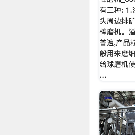
有三种: 1
头周边排矿
棒磨机。
普遍,产品
般用来磨细
给球磨机使
…