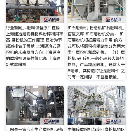
行业新闻_-磨粉设备原厂直销
矿石磨粉机 粉磨机矿石磨粉机_
上海建冶磨粉机物料粉碎利用率
百度文库 矿石磨粉机分类： 矿
高 磨粉机的工作原理 建冶为节
石磨粉机根据磨粉力作用 的方
能减排做了贡献 上海建冶式磨
式可以将磨粉机粗略地分为两大
粉机的未来发展方向 上海建冶
类：磨粉机和磨矿机。 （1）磨
的磨粉机设备性价比高 上海建
粉机 破 碎机一般处理较大块的
冶式磨粉机
物料，产品粒度较粗，通常大于
8毫米。其构造特征是磨粉件 之
间有一定间隙，不互相接触。
- 网是一家专业生产磨粉机设备
中细碎磨粉机与旋回磨粉机的区