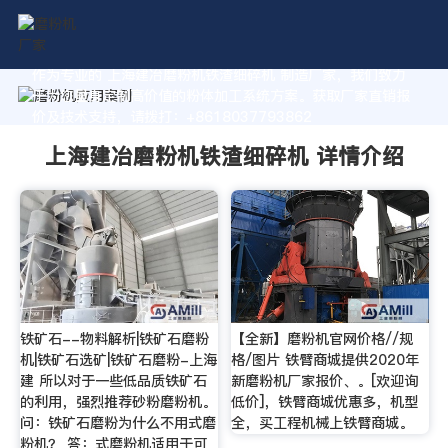
作为专业的 上海建冶磨粉机铁渣细碎机 制造厂家，我们致力
于为您量身定制高价值的粉体加工系统方案。获取厂家直销报
价及技术支持，请拨打：+8618037793862
上海建冶磨粉机铁渣细碎机 详情介绍
铁矿石--物料解析|铁矿石磨粉
【全新】磨粉机官网价格//规
机|铁矿石选矿|铁矿石磨粉-上海
格/图片 铁臂商城提供2020年
建 所以对于一些低品质铁矿石
新磨粉机厂家报价、。[欢迎询
的利用，强烈推荐砂粉磨粉机。
低价]，铁臂商城优惠多，机型
问：铁矿石磨粉为什么不用式磨
全，买工程机械上铁臂商城。
粉机？ 答：式磨粉机适用于可