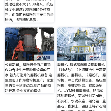
处理粒度不大于500毫米，抗压
强度不超过360兆帕的各种物
料，而铁矿石磨粉的主要目的是
磁选，提升精矿品质。
公司新闻_-磨粉设备原厂直销
磨粉机-辊式级配机齿辊磨粉机
作为专业生产磨粉机设备的厂
【对辊破】【上海建冶生产雷蒙
家,着力打造秀的磨粉机设备,这
磨粉机、磨粉机、式磨粉机、磨
里展现了作为磨粉机生产厂家发
粉机、冲击式砂粉设备、高压磨
生的若干企业动态,新产品的成
粉机、高效砂粉磨、辊式级配
功开发,企业文化的造诣.
机、JYM砂粉磨粉机、轮胎式
移动磨粉站，可以针对花岗岩、
石灰石、水泥灰岩、碳化硅、重
晶石、膨润土、铝矾土等矿石粘