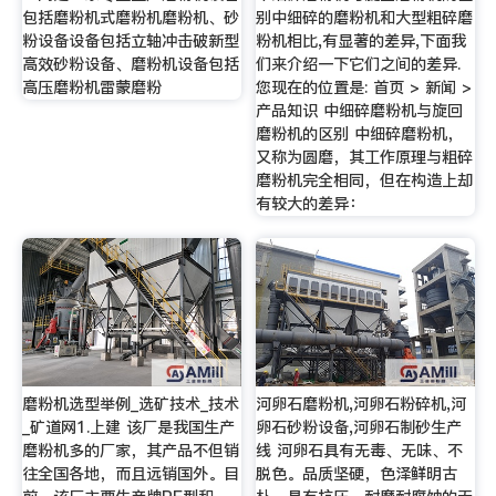
包括磨粉机式磨粉机磨粉机、砂
别中细碎的磨粉机和大型粗碎磨
粉设备设备包括立轴冲击破新型
粉机相比,有显著的差异,下面我
高效砂粉设备、磨粉机设备包括
们来介绍一下它们之间的差异.
高压磨粉机雷蒙磨粉
您现在的位置是: 首页 > 新闻 >
产品知识 中细碎磨粉机与旋回
磨粉机的区别 中细碎磨粉机，
又称为圆磨，其工作原理与粗碎
磨粉机完全相同，但在构造上却
有较大的差异：
磨粉机选型举例_选矿技术_技术
河卵石磨粉机,河卵石粉碎机,河
_矿道网1.上建 该厂是我国生产
卵石砂粉设备,河卵石制砂生产
磨粉机多的厂家，其产品不但销
线 河卵石具有无毒、无味、不
往全国各地，而且远销国外。目
脱色。品质坚硬，色泽鲜明古