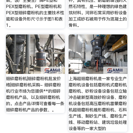
前，该厂主要生产牌PE型和
朴，具有抗压、耐磨耐腐蚀的天
PEX型磨粉机。PE型磨粉机和
然石特性，是一种理想的绿色建
PEX型细碎磨粉机的主要技术性
筑材料。河卵石常采用砂粉设备
能和设备外形尺寸示于图1和表
加工成砂石被用于作为混凝土的
1。
骨料。
细碎磨粉机|细碎磨粉机批发价
上海超细磨粉机是一家专业生产
格|细碎磨粉机采购- 细碎磨粉
磨粉机设备包括磨粉机式磨粉机
机行业市场为您提供**的细碎
磨粉机、砂粉设备设备包括立轴
磨粉机产品，以及细碎磨粉机
冲击破新型高效砂粉设备、磨粉
的。点击产品详情可查看每一条
机设备包括高压磨粉机雷蒙磨粉
细碎磨粉机产品的参数、。
机超细磨粉机锥形磨粉机、石料
生产线、制砂生产线、磨粉生产
线、移动磨粉站、建筑垃圾处理
设备等的一家大型的