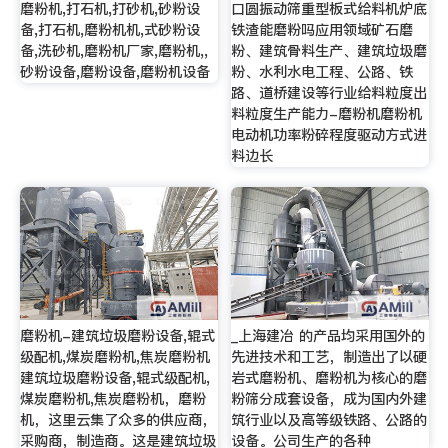
磨粉机,打石机,打砂机,砂粉设
口圆振动筛重型板式给料机炉底
备,打石机,磨粉机机,式砂粉设
铁渣能磨粉吗应用领域矿石磨
备,洗砂机,磨粉机厂家,磨粉机,,
粉、建筑骨料生产、建筑垃圾磨
砂粉设备,磨粉设备,磨粉机设备
粉、水利水电工程、公路、铁
路、道桥建设等行业给料粒度出
料粒度生产能力-磨粉机磨粉机
电动机功率粉碎程度驱动方式进
料边长
磨粉机-建筑垃圾磨粉设备,辊式
_上海建冶 的产品均采用国外的
级配机,煤炭磨粉机,焦炭磨粉机
先进技术和工艺，制造出了以硬
建筑垃圾磨粉设备,辊式级配机,
岩式磨粉机、磨粉机为核心的磨
煤炭磨粉机,焦炭磨粉机，磨粉
粉筛分成套设备，成为国内外建
机，这里云集了众多的供应商，
筑行业以及高等级铁路、公路的
采购商，制造商。这是建筑垃圾
设备。公司生产的各种