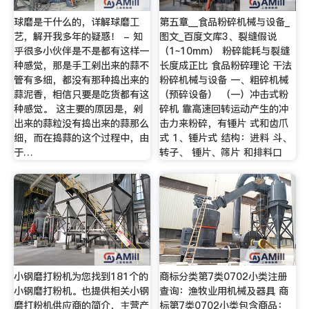
球磨是干什么的，详解球磨工
第五章__食品粉碎机械与设备_
艺，解开我多年的疑惑！ - 知
图文_百度文库3、裂缝假说
乎很多小伙伴是不是都有这样一
（1~10mm） 粉碎能耗与裂缝
种感觉，那是手工剁出来的蒜不
长度成正比 食品粉碎理论 干法
管有多细，都没有那种捣出来的
粉碎机械与设备 一、粗碎机械
蒜泥香，相信只要是吃货都有这
（预碎设备） （一）冲击式粉
种感觉。 这主要的原因是，剁
碎机 靠高速回转运动产生的冲
出来的蒜粒没有捣出来的蒜那么
击力来粉碎，有锤片 式和齿爪
细，而在捣蒜的这个过程中，由
式 1、锤片式 结构：进料 斗、
于…
转子、 锤片、筛片 和排料口
小钢磨打粉机为您找到181个的
商标分类第7类0702小类注册
小钢磨打粉机。也提供相关小钢
查询：渔牧业用机械及器具 商
磨打粉机供应商的简介，主营产
标第7类0702小类包含商品：