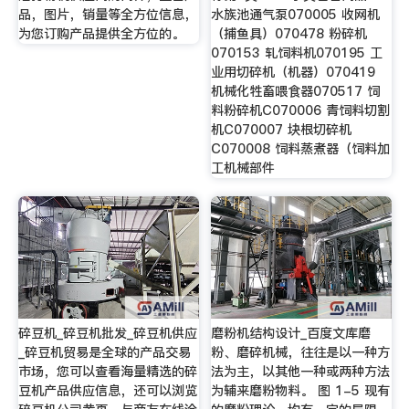
品，图片，销量等全方位信息，
水族池通气泵070005 收网机
为您订购产品提供全方位的。
（捕鱼具）070478 粉碎机
070153 轧饲料机070195 工
业用切碎机（机器）070419
机械化牲畜喂食器070517 饲
料粉碎机C070006 青饲料切割
机C070007 块根切碎机
C070008 饲料蒸煮器（饲料加
工机械部件
碎豆机_碎豆机批发_碎豆机供应
磨粉机结构设计_百度文库磨
_碎豆机贸易是全球的产品交易
粉、磨碎机械，往往是以一种方
市场，您可以查看海量精选的碎
法为主，以其他一种或两种方法
豆机产品供应信息，还可以浏览
为辅来磨粉物料。 图 1-5 现有