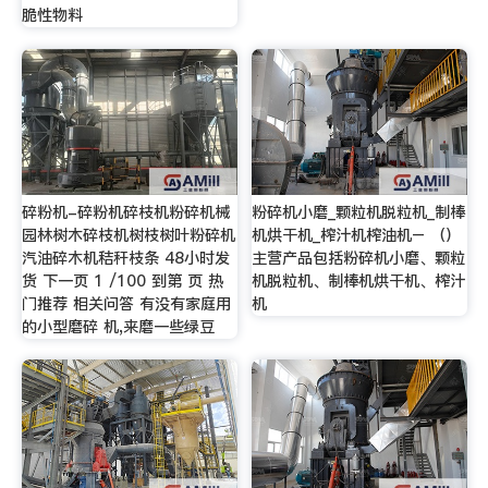
脆性物料
碎粉机-碎粉机碎枝机粉碎机械
粉碎机小磨_颗粒机脱粒机_制棒
园林树木碎枝机树枝树叶粉碎机
机烘干机_榨汁机榨油机– （）
汽油碎木机秸秆枝条 48小时发
主营产品包括粉碎机小磨、颗粒
货 下一页 1 /100 到第 页 热
机脱粒机、制棒机烘干机、榨汁
门推荐 相关问答 有没有家庭用
机
的小型磨碎 机,来磨一些绿豆