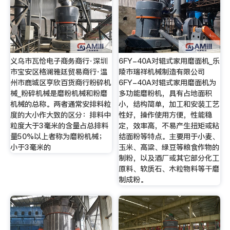
义乌市瓦恰电子商务商行·深圳
6FY-40A对辊式家用磨面机_乐
市宝安区格澜雅廷贸易商行·温
陵市瑞祥机械制造有限公司
州市鹿城区亨欣百货商行粉碎机
6FY-40A对辊式家用磨面机为
械_粉碎机械是磨粉机械和粉磨
多功能磨粉机，具有占地面积
机械的总称。两者通常安排料粒
小，结构简单，加工和安装工艺
度的大小作大致的区分：排料中
性好，操作使用方便，性能稳
粒度大于3毫米的含量占总排料
定，效率高，不易产生扭矩或粘
量50%以上者称为磨粉机械；
结面粉等特点。主要用于小麦、
小于3毫米的
玉米、高粱、绿豆等粮食作物的
制粉，以及酒厂或其它部分化工
原料、软质石、木粒物料等干磨
制成粉。