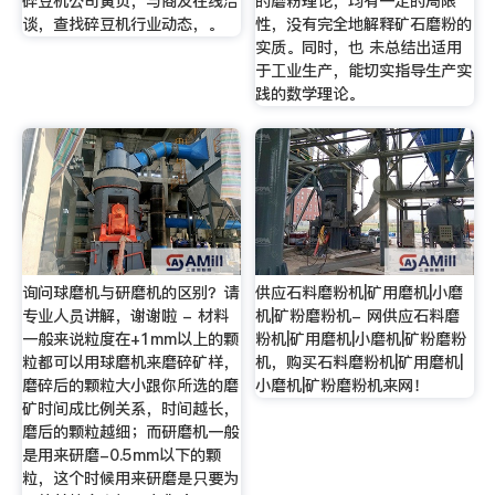
碎豆机公司黄页，与商友在线洽
的磨粉理论，均有一定的局限
谈，查找碎豆机行业动态，。
性，没有完全地解释矿石磨粉的
实质。同时，也 未总结出适用
于工业生产，能切实指导生产实
践的数学理论。
询问球磨机与研磨机的区别？请
供应石料磨粉机|矿用磨机|小磨
专业人员讲解，谢谢啦 - 材料
机|矿粉磨粉机- 网供应石料磨
一般来说粒度在+1mm以上的颗
粉机|矿用磨机|小磨机|矿粉磨粉
粒都可以用球磨机来磨碎矿样，
机，购买石料磨粉机|矿用磨机|
磨碎后的颗粒大小跟你所选的磨
小磨机|矿粉磨粉机来网！
矿时间成比例关系，时间越长，
磨后的颗粒越细；而研磨机一般
是用来研磨-0.5mm以下的颗
粒，这个时候用来研磨是只要为