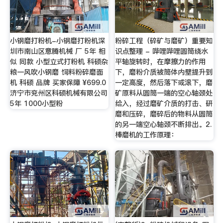
小钢磨打粉机-小钢磨打粉机深
粉碎工程（碎矿与磨矿）重要知
圳市南山区意腾机械 厂 5年 相
识点整理 - 哔哩哔哩圆筒绕水
似 同款 小型立式打粉机 科硕杂
平轴旋转时，在摩擦力的作用
粮一风吹小钢磨 饲料粉碎磨面
下，磨粉介质被筒体内壁提升到
机 科硕 品牌 买家保障 ¥699.0
一定高度，然后落下或滚下，磨
济宁市兖州区科硕机械有限公司
矿原料从圆筒一端的空心轴颈处
5年 1000小型粉
给入，经过磨矿介质的打击、研
磨和压碎，磨碎后的物料从圆筒
的另一端空心轴颈不断排出。2.
棒磨机的工作原理：