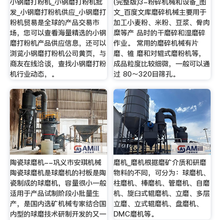
小钢磨打粉机_小钢磨打粉机批
(完整版)3-粉碎机械和设备_图
发_小钢磨打粉机供应_小钢磨打
文_百度文库磨碎机械主要用于
粉机贸易是全球的产品交易市
加工小麦粉、米粉、豆浆、骨肉
场，您可以查看海量精选的小钢
糜等产 品时的干磨碎和湿磨碎
磨打粉机产品供应信息，还可以
作业。 常用的磨碎机械有片
浏览小钢磨打粉机公司黄页，与
磨、锥 磨和对辊式磨粉机等，
商友在线洽谈，查找小钢磨打粉
成品粒度比较细微，一般可以通
机行业动态，。
过 80～320目筛孔。
陶瓷球磨机--巩义市安琪机械
磨机_磨机根据磨矿介质和研磨
陶瓷球磨机是球磨机的衬板是陶
物料的不同，可分为：球磨机、
瓷制成的球磨机，容量很小一般
柱磨机、棒磨机、管磨机、自磨
适用于产品试制阶段小批量生
机、旋臼式辊磨机、立磨、多层
产，是国内选矿机械专家结合国
立磨、立式辊磨机、盘磨机、
内型的球磨技术研制开发的又一
DMC磨机等。