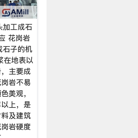
头加工成石
应 花岗岩
成石子的机
浆在地表以
岩，主要成
花岗岩不易
颜色美观，
年以上，是
材料及建筑
花岗岩硬度
其