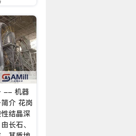
-- 机器
简介 花岗
酸性结晶深
，由长石、
成。其质地