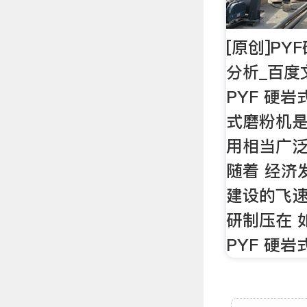
[原创]P
分析_百度
PYF 硬
式磨粉机
用相当广
随着 经济
建设的飞速
研制压在 
PYF 硬