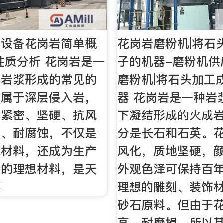
产设备花岗岩简单概
花岗岩磨粉机|将石
性质分析 花岗岩是一
子的机器-磨粉机供
和岩浆形成的常见的
磨粉机|将石头加工
，属于深层侵入岩，
器 花岗岩是一种岩
地紧密、坚硬、抗风
下凝结形成的火成
损、耐腐蚀，不仅是
分是长石和石英。
筑材料，还成为生产
风化，质地坚硬，
砖的理想材料，是天
外观色泽可保持百
要
理想的雕刻、装饰
砂石原料。但由于
高，耐磨损，所以