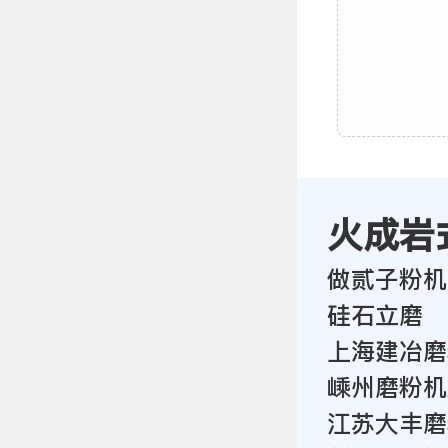
火成岩
做贰子粉机
硅石立磨
上海建冶磨
嵊州磨粉机
江苏大丰磨