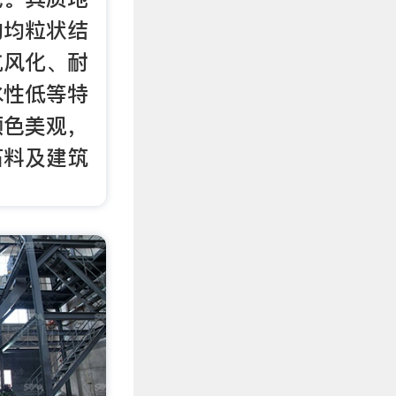
的均粒状结
抗风化、耐
水性低等特
颜色美观，
石料及建筑