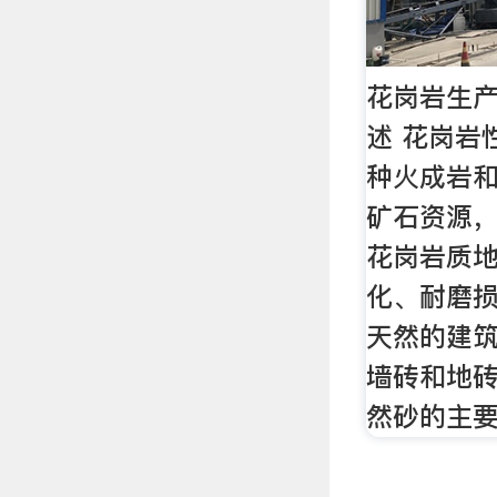
花岗岩生
述 花岗岩
种火成岩
矿石资源
花岗岩质
化、耐磨
天然的建
墙砖和地
然砂的主