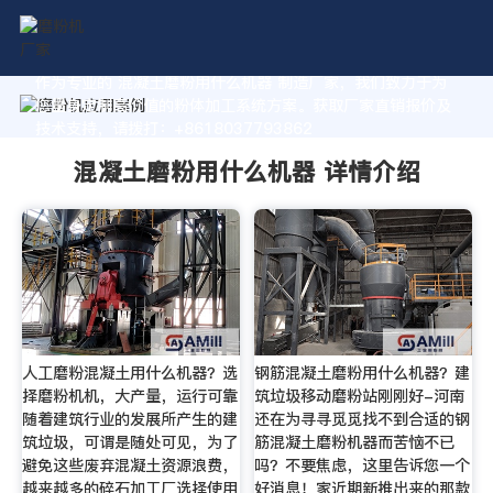
作为专业的 混凝土磨粉用什么机器 制造厂家，我们致力于为
您量身定制高价值的粉体加工系统方案。获取厂家直销报价及
技术支持，请拨打：+8618037793862
混凝土磨粉用什么机器 详情介绍
人工磨粉混凝土用什么机器？选
钢筋混凝土磨粉用什么机器？建
择磨粉机机，大产量，运行可靠
筑垃圾移动磨粉站刚刚好-河南
随着建筑行业的发展所产生的建
还在为寻寻觅觅找不到合适的钢
筑垃圾，可谓是随处可见，为了
筋混凝土磨粉机器而苦恼不已
避免这些废弃混凝土资源浪费，
吗？不要焦虑，这里告诉您一个
越来越多的碎石加工厂选择使用
好消息！家近期新推出来的那款