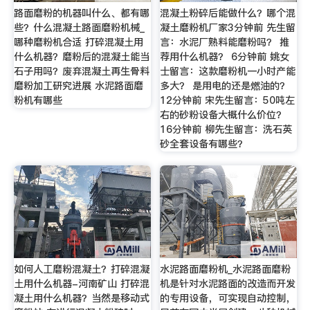
路面磨粉的机器叫什么、都有哪
混凝土粉碎后能做什么？哪个混
些？什么混凝土路面磨粉机械_
凝土磨粉机厂家3分钟前 先生留
哪种磨粉机合适 打碎混凝土用
言：水泥厂熟料能磨粉吗？ 推
什么机器？磨粉后的混凝土能当
荐用什么机器？ 6分钟前 姚女
石子用吗？废弃混凝土再生骨料
士留言：这款磨粉机一小时产能
磨粉加工研究进展 水泥路面磨
多大？ 是用电的还是燃油的？
粉机有哪些
12分钟前 宋先生留言：50吨左
右的砂粉设备大概什么价位？
16分钟前 柳先生留言：洗石英
砂全套设备有哪些？
如何人工磨粉混凝土？打碎混凝
水泥路面磨粉机_水泥路面磨粉
土用什么机器-河南矿山 打碎混
机是针对水泥路面的改造而开发
凝土用什么机器？当然是移动式
的专用设备，可实现自动控制，