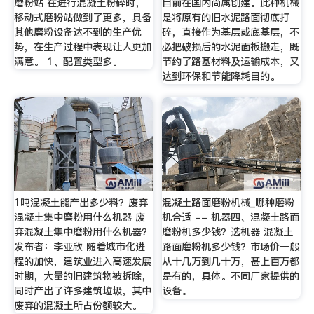
磨粉站 在进行混凝土粉碎时，
目前在国内尚属创建。此种机械
移动式磨粉站做到了更多，具备
是将原有的旧水泥路面彻底打
其他磨粉设备达不到的生产优
碎，直接作为基层或底基层，不
势，在生产过程中表现让人更加
必把破损后的水泥面板搬走，既
满意。 1、配置类型多。
节约了路基材料及运输成本，又
达到环保和节能降耗目的。
1吨混凝土能产出多少料？废弃
混凝土路面磨粉机械_哪种磨粉
混凝土集中磨粉用什么机器 废
机合适 -- 机器四、混凝土路面
弃混凝土集中磨粉用什么机器？
磨粉机多少钱？选机器 混凝土
发布者：李亚欣 随着城市化进
路面磨粉机多少钱？市场价一般
程的加快，建筑业进入高速发展
从十几万到几十万，甚上百万都
时期，大量的旧建筑物被拆除，
是有的，具体。不同厂家提供的
同时产出了许多建筑垃圾，其中
设备。
废弃的混凝土所占份额较大。