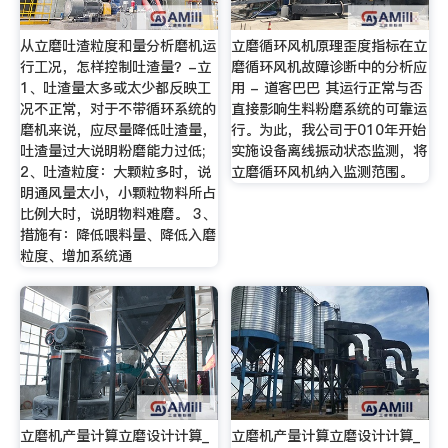
从立磨吐渣粒度和量分析磨机运
立磨循环风机原理歪度指标在立
行工况，怎样控制吐渣量？-立
磨循环风机故障诊断中的分析应
1、吐渣量太多或太少都反映工
用 - 道客巴巴 其运行正常与否
况不正常，对于不带循环系统的
直接影响生料粉磨系统的可靠运
磨机来说，应尽量降低吐渣量，
行。为此，我公司于010年开始
吐渣量过大说明粉磨能力过低;
实施设备离线振动状态监测，将
2、吐渣粒度：大颗粒多时，说
立磨循环风机纳入监测范围。
明通风量太小，小颗粒物料所占
比例大时，说明物料难磨。 3、
措施有：降低喂料量、降低入磨
粒度、增加系统通
立磨机产量计算立磨设计计算_
立磨机产量计算立磨设计计算_