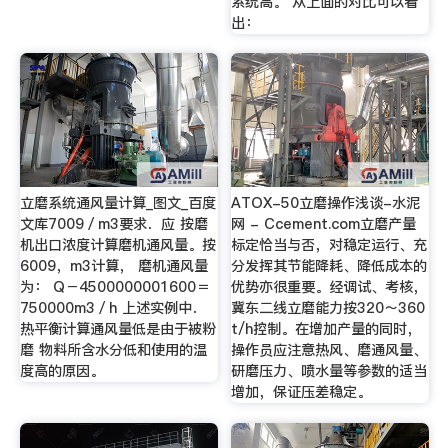
系统高。 从上面的对比可以看
出：
立磨系统通风量计算_图文_百度
ATOX-50立磨操作浅谈-水泥
文库7009／m3要求．应 按磨
网 - Ccement.com立磨产量
机出口浓度计算磨机通风量。按
标定恰当与否，对稳定运行、充
6009，m3计算， 磨机通风量
分发挥其节能降耗、降低成本的
为： Q－4500000001600＝
优势亦很重要。经调试、考核，
750000m3／h 上述实例中．
冀东二线立磨能力按320～360
热平衡计算通风量低是由于被粉
t/h控制。在增加产量的同时，
磨 物料所含水分低和使用的温
操作员应注意热风、磨通风量、
度高的原因。
研磨压力、喷水量等参数的适当
增加，保证压差稳定。