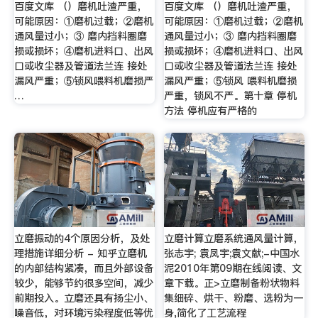
百度文库 （）磨机吐渣严重，
百度文库 （）磨机吐渣严重，
可能原因：①磨机过载；②磨机
可能原因：①磨机过载；②磨机
通风量过小；③ 磨内挡料圈磨
通风量过小；③ 磨内挡料圈磨
损或损坏；④磨机进料口、出风
损或损坏；④磨机进料口、出风
口或收尘器及管道法兰连 接处
口或收尘器及管道法兰连 接处
漏风严重；⑤锁风喂料机磨损严
漏风严重；⑤锁风 喂料机磨损
…
严重，锁风不严。第十章 停机
方法 停机应有严格的
立磨振动的4个原因分析，及处
立磨计算立磨系统通风量计算，
理措施详细分析 - 知乎立磨机
张志宇; 袁凤宇;袁文献;-中国水
的内部结构紧凑，而且外部设备
泥2010年第09期在线阅读、文
较少，能够节约很多空间，减少
章下载。正>立磨制备粉状物料
前期投入。立磨还具有扬尘小、
集细碎、烘干、粉磨、选粉为一
噪音低，对环境污染程度低等优
身,简化了工艺流程