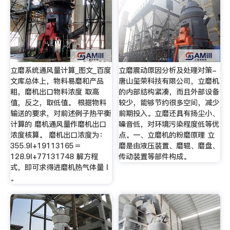
立磨系统通风量计算_图文_百度
立磨震动原因分析及处理对策-
文库总体上，物料易磨和产品
唐山玺荣科技有限公司，立磨机
粗，磨机出口物料浓度 取高
的内部结构紧凑，而且外部设备
值，反之，取低值。 根据物料
较少，能够节约很多空间，减少
输送的要求，对前述例子热平衡
前期投入。立磨还具有扬尘小、
计算的 磨机通风量作磨机出口
噪音低，对环境污染程度低等优
浓度核算。 磨机出口浓度为：
点。一、立磨机的粉磨原理 立
355.9l+19113165＝
磨是由液压装置、磨辊、磨盘、
128.9l+77131748 解方程
传动装置等部件构成。
式，即可求得进磨机热气体量 l
。