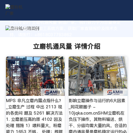
作为专业的 立磨机通风量 制造厂家，我们致力于为您量身定
制高价值的粉体加工系统方案。获取厂家直销报价及技术支
持，请拨打：+8618037793862
立磨机通风量 详情介绍
MPS 非凡立磨内露点指什么？
影响立磨操作与运行的6大因素
_立磨生产 过程 中出 2113 现
_同花顺圈子 -
的各类问 题及 5261 解决方法
10jqka.com.cnSHM立磨机在
1. 立磨差压高的原 4102 因及
负压下操作，其物料输送、烘
处理 措施 1）喂料量大，粉磨
干、分级均需大量的风，合适的
能力 1653 不够。 处理：根据
磨内通风量是磨机稳定运行的必