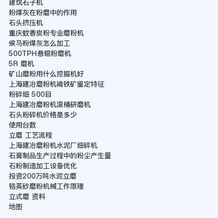
建筑石子机
粉煤灰在粉磨中的作用
石头挤压机
重庆蚊香炭粉专业磨粉机
侯马粉煤灰怎么加工
500TPH悬辊粉磨机
5R 磨机
矿山磨粉用什么挖掘机好
上海建冶磨粉机褐铁矿鉴定特征
粉碎细 500目
上海建冶磨粉机滚桶研磨机
石头粉碎机价格是多少
使用台数
立磨 工艺流程
上海建冶磨粉机水泥厂细碎机
石膏制品生产过程中的粉尘产生量
石粉制造加工设备优化
投资200万吨水泥立磨
锆英砂磨粉机械工作原理
立式磨 资料
地图