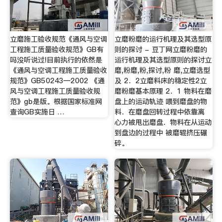
立磨施工验收规范《通风与空调
立磨粉磨的运行机理及其选型原
工程施工质量验收规范》GB有
则的探讨 - 豆丁网立磨粉磨的
吗没听说过!目前执行的依然是
运行机理及其选型原则的探讨立
《通风与空调工程施工质量验收
磨,粉磨,粉,探讨,粉 磨,立磨选型
规范》GB50243—2002 《通
及 2．2立磨料床的稳定性2立
风与空调工程施工质量验收规
磨粉磨基本原理 2．1 物料在磨
范》gb是版。根据国家标准网
盘上的运动轨迹 喂到磨盘的物
查询GB实施日 …
料．在磨盘回转过程中依靠离
心力被甩出磨盘．物料在从运动
到盘边的过程中 被磨辊挤压碾
碎。