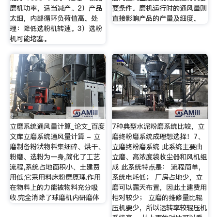
磨机功率，适当减产。2）产品
要条件。磨机运行时的通风量则
太细，内部循环负荷值高。处
直接影响产品的产量及细度。
理：降低选粉机转速。3）选粉
机可能堵塞。
立磨系统通风量计算_论文_百度
7种典型水泥粉磨系统比较，立
文库立磨系统通风量计算 - 立
磨终粉磨系统成理想选择！7、
磨制备粉状物料集细碎、烘干、
立磨终粉磨系统 此系统主要由
粉磨、选粉为一身,简化了工艺
立磨、高浓度袋收尘器和风机组
流程,系统占地面积小、土建费
成 此系统特点是： 流程简单，
用低;它采用料床粉磨原理.作用
系统电耗低； 厂房占地少，立
在物料上的力能被物料充分吸
磨可以露天布置，因此土建费用
收.完全消除了球磨机内研磨体
相对较少； 立磨的维修量比辊
压机要少，所以运转率较辊压机