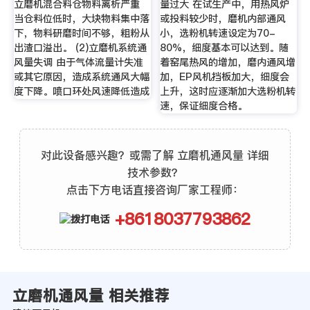
立磨机混合料仓物料离析严重
量过大 在试生产中，用热风炉
当仓料位低时，大块物料集中落
或投料较少时，磨机内部通风
下，物料研磨时间不够，粗粉从
小，选粉机转速设定为70-
出渣口溢出。 (2)立磨机系统通
80%，细度基本可以达到。随
风量失调 由于气体流量计失准
着窑尾热风的增加，磨内通风增
或其它原因，造成系统通风大幅
加，EP风机挡板加大，细度会
度下降。喷口环处风速降低造成
上升，这时应逐渐加大选粉机转
速，保证细度合格。
对此设备感兴趣？或需了解 立磨机通风量 详细
技术参数？
点击下方电话直接咨询厂家工程师：
+8618037793862
立磨机通风量 相关推荐