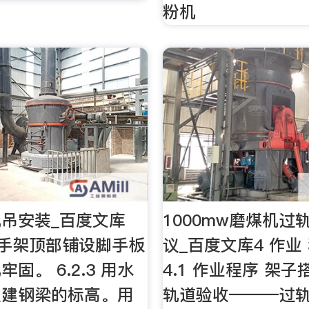
粉机
吊安装_百度文库
1000mw磨煤机过
在脚手架顶部铺设脚手板
议_百度文库4 作业
固。 6.2.3 用水
4.1 作业程序 架
土建钢梁的标高。用
轨道验收———过