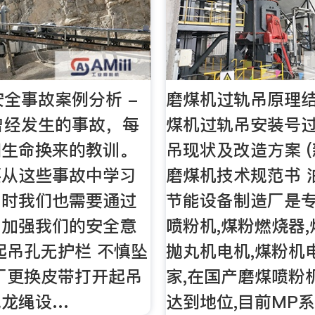
安全事故案例分析 -
磨煤机过轨吊原理结
曾经发生的事故，每
煤机过轨吊安装号过
和生命换来的教训。
吊现状及改造方案 (
要从这些事故中学习
磨煤机技术规范书 
同时我们也需要通过
节能设备制造厂是
，加强我们的安全意
喷粉机,煤粉燃烧器,
起吊孔无护栏 不慎坠
抛丸机电机,煤粉机
厂更换皮带打开起吊
家,在国产磨煤喷粉
尼龙绳设…
达到地位,目前MP