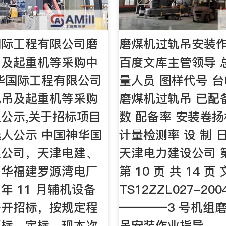
国际工程有限公司磨
磨煤机过轨吊安装作
吊及起重机等采购中
百度文库主管领导 
华国际工程有限公司
量人员 图样代号 台
轨吊及起重机等采购
磨煤机过轨吊 已配
公示,关于招标项目
数 配备率 安装卷
人公示 中国神华国
计量检测率 设 制 日
限公司，天津电建、
天津电力建设公司 第
神华福建罗源湾电厂
第 10 页 共 14 
5 年 11 月辅机设备
TS12ZZL027-20
公开招标，按规定程
————3 号机组
评标、定标，现本次
吊安装作业指导