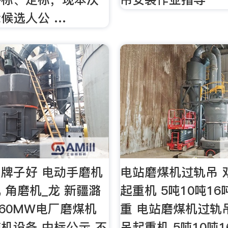
候选人公 …
牌子好 电动手磨机
电站磨煤机过轨吊 
 角磨机_龙 新疆潞
起重机 5吨10吨1
660MW电厂磨煤机
重 电站磨煤机过轨
机设备 中标公示 不
吊起重机 5吨10吨