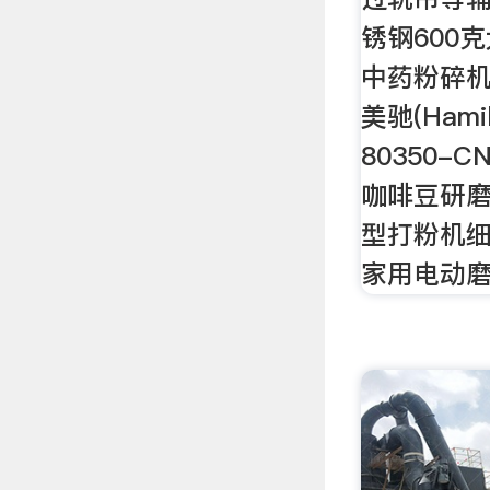
锈钢600
中药粉碎机
美驰(Hamil
80350-
咖啡豆研磨
型打粉机
家用电动