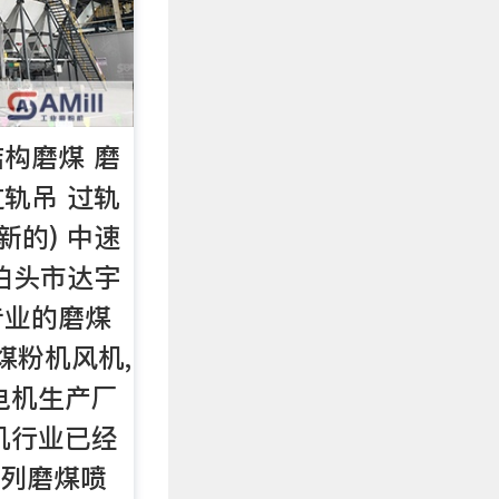
构磨煤 磨
轨吊 过轨
新的) 中速
泊头市达宇
专业的磨煤
煤粉机风机,
电机生产厂
机行业已经
系列磨煤喷