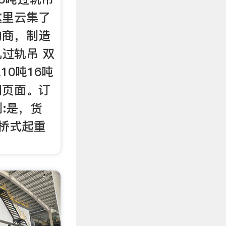
这里云集了
购商，制造
过轨吊 双
10吨16吨
细页面。订
制:是，货
:桥式起重