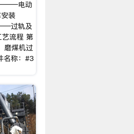
———电动
车安装
——过轨及
工艺流程 第
篇二：磨煤机过
件名称：#3