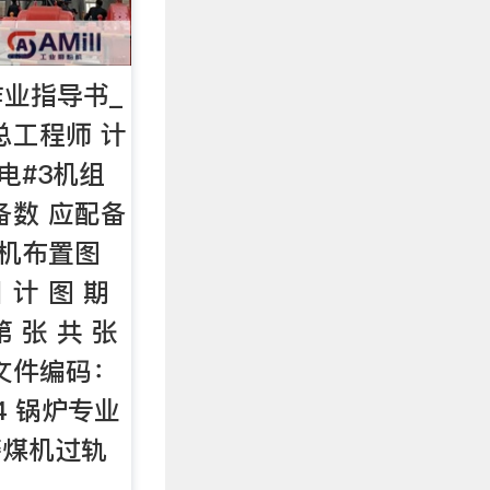
业指导书_
总工程师 计
电#3机组
备数 应配备
扬机布置图
 计 图 期
 张 共 张
页 文件编码：
04 锅炉专业
磨煤机过轨