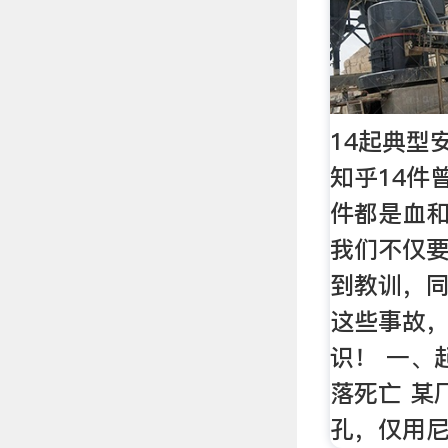
14起典型
知乎14件
件都是血
我们不仅
到教训，
这些事故
识！ 一、
落死亡 某
孔，仅用