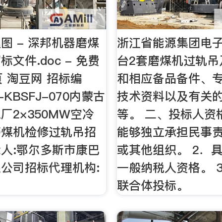
图 - 深邦机器磨煤
浙江省能源集团电
文件.doc - 免费
台2套磨煤机过轨吊
页 淘豆网 招标编
和相应备品备件、
1-KBSFJ-070内蒙古
技术资料以及有关
厂2×350MW空冷
等。 二、投标人资
磨煤机检修过轨吊招
能够独立承担民事
人:鄂尔多斯市康巴
或其他组织。 2．
公司招标代理机构:
一般纳税人资格。 
联合体投标。