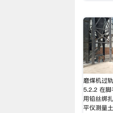
磨煤机过轨
5.2.2 
用铅丝绑扎牢
平仪测量