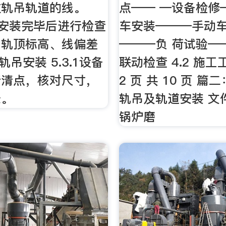
过轨吊轨道的线。
点—— —设备检修
轨道安装完毕后进行检查
车安装———手动
、轨顶标高、线偏差
———负 荷试验—
过轨吊安装 5.3.1设备
联动检查 4.2 施工
行清点，核对尺寸，
2 页 共 10 页 
录。
轨吊及轨道安装 文
锅炉磨