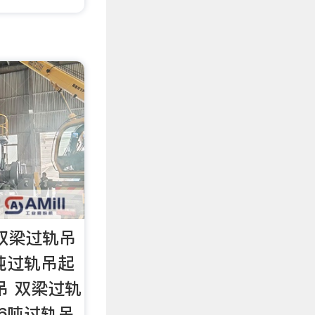
双梁过轨吊
6吨过轨吊起
吊 双梁过轨
16吨过轨吊