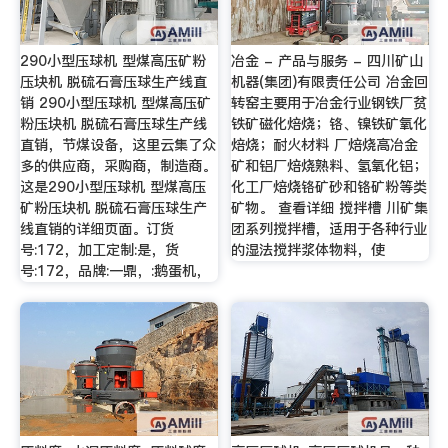
290小型压球机 型煤高压矿粉
冶金 - 产品与服务 - 四川矿山
压块机 脱硫石膏压球生产线直
机器(集团)有限责任公司 冶金回
销 290小型压球机 型煤高压矿
转窑主要用于冶金行业钢铁厂贫
粉压块机 脱硫石膏压球生产线
铁矿磁化焙烧；铬、镍铁矿氧化
直销，节煤设备，这里云集了众
焙烧；耐火材料 厂焙烧高冶金
多的供应商，采购商，制造商。
矿和铝厂焙烧熟料、氢氧化铝；
这是290小型压球机 型煤高压
化工厂焙烧铬矿砂和铬矿粉等类
矿粉压块机 脱硫石膏压球生产
矿物。 查看详细 搅拌槽 川矿集
线直销的详细页面。订货
团系列搅拌槽，适用于各种行业
号:172，加工定制:是，货
的湿法搅拌浆体物料，使
号:172，品牌:一鼎，:鹅蛋机，