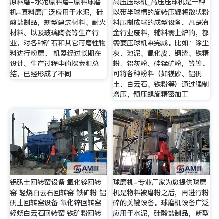
原料磨-水泥原料磨-原料球磨
高压压球机_高压压球机是一种
机-原料磨广泛应用于水泥，硅
以带半球槽的旋转压辊将散状粉
酸盐制品，新型建筑材料、耐火
料压制成球的成型设备。凡是冶
材料、以及玻璃陶瓷等生产行
金行业废料，辅料需上炉的，都
业，对各种矿石和其它可磨性物
需要压球机来完成。比如：除尘
料进行粉磨。 机器经过长期在
灰、池泥、氧化皮、钢渣、铁精
设计、生产过程中的探索和总
粉、铝灰粉、硅锰矿粉，等等。
结，已经形成了不同
可将各种粉料（如镁砂、铝矾
土、白云石、铁粉等）通过强制
增压，预压螺旋精密加工
铝矾土回转窑设备 氧化锌回转
球磨机-专业厂家为您提供球磨
窑 轻烧白云石回转窑 铁矿粉 铝
机是物料被磨粉之后，再进行粉
矾土回转窑设备 氧化锌回转窑
碎的关键设备。球磨机设备广泛
轻烧白云石回转窑 铁矿粉回转
应用于水泥，硅酸盐制品，新型