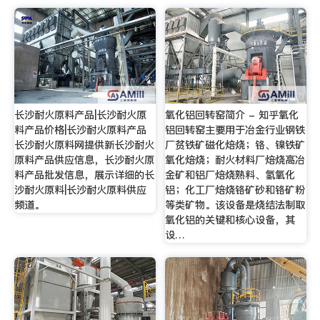
长沙耐火原料产品|长沙耐火原
氧化铝回转窑简介 - 知乎氧化
料产品价格|长沙耐火原料产品
铝回转窑主要用于冶金行业钢铁
长沙耐火原料网提供新长沙耐火
厂贫铁矿磁化焙烧；铬、镍铁矿
原料产品供应信息，长沙耐火原
氧化焙烧；耐火材料厂焙烧高冶
料产品批发信息，展示详细的长
金矿和铝厂焙烧熟料、氢氧化
沙耐火原料|长沙耐火原料供应
铝；化工厂焙烧铬矿砂和铬矿粉
频道。
等类矿物。该设备是烧结法制取
氧化铝的关键和核心设备，其
设…