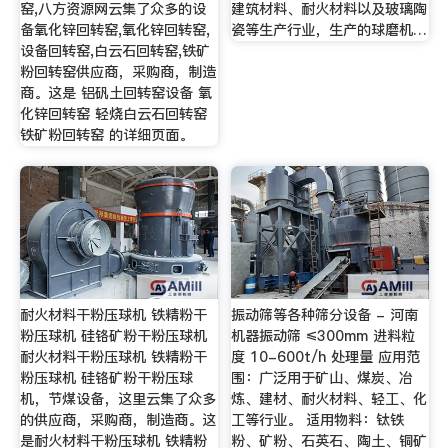
窑,八方资源网云集了众多的设
建筑材料、耐火材料以及玻璃陶
备氧化锌回转窑,氧化锌回转窑,
瓷等生产行业，生产的球磨机…
设备回转窑,白云石回转窑,铁矿
粉回转窑供应商，采购商，制造
商。这是 铝矾土回转窑设备 氧
化锌回转窑 轻烧白云石回转窑
铁矿粉回转窑 的详细页面。
耐火材料干粉压球机 铁精粉干
振动筛等各种筛分设备 - 河南
粉压球机 硅铬矿粉干粉压球机
机器振动筛 ≤300mm 进料粒
耐火材料干粉压球机 铁精粉干
度 10-600t/h 处理量 应用范
粉压球机 硅铬矿粉干粉压球
围：广泛用于矿山、煤炭、冶
机，节煤设备，这里云集了众多
炼、建材、耐火材料、轻工、化
的供应商，采购商，制造商。这
工等行业。 适用物料：钛铁
是耐火材料干粉压球机 铁精粉
粉、矿粉、石英石、陶土、铜矿