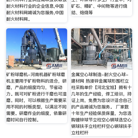
耐火材料行业的企业信息,中国
矿石、精矿、中间物等进行烧
耐火材料网竭诚为您服务,中国
结、焙烧等
耐火材料网。
矿粉球磨机-河南机器矿粉球磨
金属空心球制造-耐火空心球-
机主要用于矿粉物料的混合，研
建材网 热浸锌金属球形围栏立
磨，产品的细度均匀，节省动
柱采购单价【河北宝旭】拥有十
力。既可对矿粉进行干磨也可湿
几年的生产经验，焊工培训，持
磨。同时，可以根据生产需要采
证上岗，免费为您设计适合自己
用不同的衬板类型，以满足不同
的产品竭诚为您服务。 厂家数
需要。研磨作业的细度，依靠研
十年生产经验保质保量，为您选
磨时间自行控制。
购镀锌球节立柱空心钢球选空心
钢球扶手立柱栏杆空心钢球扶手
立柱栏杆