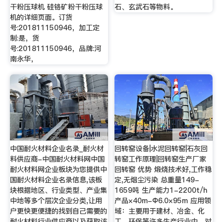
干粉压球机 硅铬矿粉干粉压球
石、玄武石等物料。
机的详细页面。订货
号:201811150946，加工定
制:是，货
号:201811150946，品牌:河
南永华，
中国耐火材料企业名录_耐火材
回转窑设备|水泥回转窑|石灰回
料供应商-中国耐火材料网中国
转窑工作原理|回转窑生产厂家
耐火材料网企业板块为您提供中
回转窑 优势 煅烧技术好,工作稳
国耐火材料企业名录信息,该板
定,无烟尘污染 总重量149-
块根据地区、行业类型、产业集
1659吨 生产能力1-2200t/h
中地等多个层次企业分类,让用
产品×40m-Φ6.0×95m 应用领
户更快更便捷的找到自己需要的
域：主要用于建材、冶金、化
耐火材料行业供应商以及获取该
工、环保等许多生产行业中，对