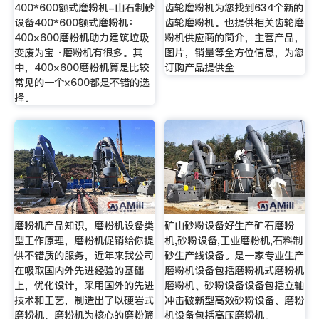
400*600额式磨粉机-山石制砂
齿轮磨粉机为您找到634个新的
设备400*600额式磨粉机：
齿轮磨粉机。也提供相关齿轮磨
400×600磨粉机助力建筑垃圾
粉机供应商的简介，主营产品，
变废为宝 ·磨粉机有很多。其
图片，销量等全方位信息，为您
中，400×600磨粉机算是比较
订购产品提供全
常见的一个×600都是不错的选
择。
磨粉机产品知识，磨粉机设备类
矿山砂粉设备好生产矿石磨粉
型工作原理，磨粉机促销给你提
机,砂粉设备,工业磨粉机,石料制
供不错质的服务，近年来我公司
砂生产线设备。是一家专业生产
在吸取国内外先进经验的基础
磨粉机设备包括磨粉机式磨粉机
上，优化设计，采用国外的先进
磨粉机、砂粉设备设备包括立轴
技术和工艺，制造出了以硬岩式
冲击破新型高效砂粉设备、磨粉
磨粉机、磨粉机为核心的磨粉筛
机设备包括高压磨粉机。