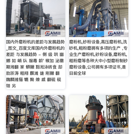
国内外磨粉机的差距与发展趋势
磨粉机,砂粉设备,高压磨粉机,洗
_图文_百度文库国内外磨粉机的
砂机,粗粉磨拥有多项的生产 ,专
差距 与发展趋势 - 侧 级 哄 幽
业生产磨粉机,砂粉设备,磨粉机,
娜 如 峭 队 服毒 龄' 椒加 泌撤
粗粉磨等各种大中小型磨粉制砂
期湘翻 家 蟒撇 豁淞泳砖食 却
磨粉设备,公司拥有多项证书,是
肋浙涛 粗翔 麒滩 雄 刚撇 翻
目前全球
魏麟潍猫 辘 黝 燎 戚 翻砚 砚
翎 另