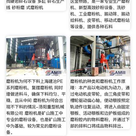
找硬岩碎石设备 多缸 碎石生产
区金桥路，是一家专业生产磨粉
线 砂粉磨 式磨粉机
机、新型高效砂粉设备、洗砂
机、工业磨粉机、振动筛、振动
给料机、皮带机、移动式磨粉站
等设备，提供各种石料
磨粉机为何不下料上海建冶PE
磨粉机的种类和磨粉机工作原
系列磨粉机，复摆磨粉机 同时
理：本产品以电动机为动力，通
增做进料斗，确保下料均匀、平
过电动机皮带轮，由三角皮带和
稳，且从中间 磨粉机为何会出
槽轮驱动偏心轴，使动颚按预定
现不下料的情况-洛阳重型机械
轨迹作往复运动，将进入由固定
有限公司 磨粉机是矿山施工中
颚板、活动颚板和边护板组成的
专业的磨粉设备，也是矿山施工
磨粉腔内的物料磨粉，并通过下
中为基础，较为常见的磨粉设
部的排料口将成品物料排出。
备。