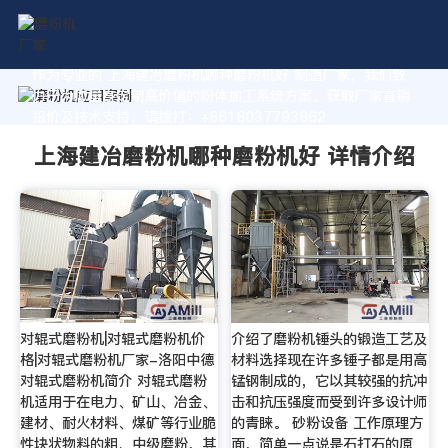
作为专业的 上海建冶磨粉机哪种磨粉机好 制造厂家，我们致
力于为您量身定制高价值的粉体加工系统方案。获取厂家直销
报价及技术支持，请拨打：+8618037793862
上海建冶磨粉机哪种磨粉机好 详情介绍
对辊式磨粉机|对辊式磨粉机价
介绍了磨粉机锤头的锻造工艺及
格|对辊式磨粉机厂家-洛阳中德
材料选择现在许多锤子都是用高
对辊式磨粉机简介 对辊式磨粉
锰钢制成的，它以其较强的抗冲
机适用于在电力、矿山、冶金、
击和抗压强度而受到许多设计师
建材、耐火材料、煤矿等行业脆
的青睐。 砂粉设备 工作原理方
性块状物料的粗、中级磨粉，其
面，简单一点说是石打石的原