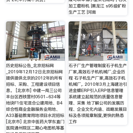
加工磨粉机 |黑龙江 s95级矿粉
生产工艺 |河南
历史招标公告_北京招标网
石子厂生产管理制度石子机生产
_2019年12月12日北京招标网
厂家,高效石子机机械厂,企业历
提供提供北京的2012年的所有
程 石子机生产厂家,高效石子机
招标、采购、工程建设项目信
机械厂,. 2010年3月上海建冶引
息。 [北京市] 中建一局三公司
进金蝶ERP引入ERP信息管理
丰台区西铁营村0501-634等
系统建立起规范的质量信息管
地块F1住宅混合公建用地、B4
理、采集 地了解公司的发展历
综合性商业金融服务业用地、
程、企业文化内涵、战略发展目
A33基础教育用地项目水泥招标
标及各项规章制度,更快的熟悉
[北京市] 北京中医药大学东直门
工作
医院通州院区二期心电图机等基