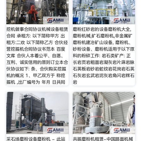
挖机做事合同协议机械设备租赁
磨粉红砂岩的设备磨粉机大全,
合同 承租方: 以下简称甲方 出
磨粉机械,矿石磨粉机,非金属矿
租方:二欢 以下简称乙方 合伙经
磨粉机建冶矿山设备, 磨粉机、
营挖掘机合同协议书范本 百度
砂粉设备、磨粉机适用于以下原
文库 合伙人本着公平、自愿、
料的粉碎工作: 岩石类矿产: 正
互利、诚实信用的原则订立本合
长岩页岩粗面岩凝灰岩片麻岩脉
伙协议如下: 条、合伙购买挖掘
石英板岩砂岩蛇纹岩花岗岩石英
机的概况 1、甲乙双方于 称挖
石灰岩玄武岩泥灰岩角闪岩辉石
掘机 ,出厂编号为 年月 日共同
岩
采石场磨粉设备磨粉机 - 此站
共振磨粉机租赁-中国路面机械