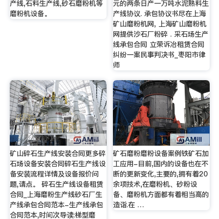
产线,石料生产线,砂石磨粉机等
元的两条日产一万吨水泥熟料生
磨粉机设备。
产线协议. 承包协议书尽在上海
矿山磨粉机网, 上海矿山磨粉机
网提供沙石厂粉碎 . 采石场生产
线承包合同 立荣诉冶租赁合同
纠纷一案民事判决书_枣阳市律
师
矿山碎石生产线安装合同更多碎
矿石磨粉磨粉设备案例铁矿石加
石场设备安装合同碎石生产线设
工应用-目前,国内的设备也在不
备安装流程详情及设备报价问
断的更新变化,主要的,拥有着20
题,请点。 碎石生产线设备租赁
余项技术,在磨粉机、砂粉设
合同_上海磨粉生产线砂石厂生
备、磨粉机方面都有着相当高的
产线承包合同范本-生产线承包
造诣.在 …
合同范本,时间次导读:梯型磨