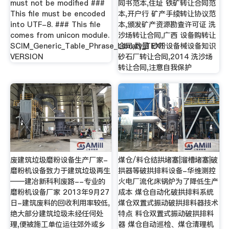
must not be modified ###
同书范本,住址 铁矿转让合同范
This file must be encoded
本,开户行 矿产手续转让协议范
into UTF-8. ### This file
本,颁发矿产资源勘查许可证 洗
comes from unicon module.
沙场转让合同,广西 设备购转让
SCIM_Generic_Table_Phrase_Library_TEXT
合同,数量 砂粉设备械设备知识
VERSION
砂石厂转让合同,2014 洗沙场
转让合同,注意自我保护
废建筑垃圾磨粉设备生产厂家-
煤仓/料仓结拱堵塞|溜槽堵塞|破
磨粉机设备致力于建筑垃圾再生
拱器等破拱排料设备-华维测控
——建冶新科利废路--专业的
火电厂流化床锅炉为了降低生产
磨粉机设备厂家 2013年9月27
成本 煤仓自动化破拱排料系统
日-建筑废料的回收利用率较低,
煤仓双置式振动破拱排料器技术
绝大部分建筑垃圾未经任何处
特点 料仓双置式振动破拱排料
理,便被施工单位运往郊外或乡
器 煤仓自动巡检、煤仓清理机