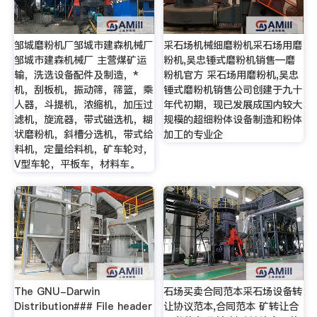
邹城磨粉机厂邹城市建森机械厂
采石场机械细磨粉机采石场用磨
邹城市建森机械厂 主营煤矿运
粉机,吴忠锤式磨粉机销售—磨
输，洗选设备配件及制造，*
粉机官方 采石场用磨粉机,吴忠
机，刮板机，振动筛，筛篮，乘
锤式磨粉机销售公司创建于九十
人器，斗提机，浓缩机，加压过
年代初期，现已发展成国内较大
滤机，旋流器，带式磁选机，糊
规模的超细粉体设备制造和粉体
状磨粉机，斜槽分选机，带式给
加工的专业企
料机，定量给料机，矿车轮对，
V型车轮，平板车，材料车。
The GNU-Darwin
石场买卖合同范本采石场设备转
Distribution### File header
让协议范本,合同范本 矿转让合