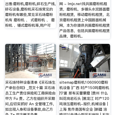
出售:磨粉机,磨粉机,碎石生产线,
网 - lmjx.net找共振磨粉机租
碎石设备,磨粉机采石场常见的
赁，磨粉机，多锤头水泥路面磨
磨粉机有哪些,常见采石场磨粉
粉机租赁，移动磨粉机租赁，北
机有 磨粉机 、 式磨粉机 、 磨
京磨粉机租赁上中国路面机械
粉机 、锤式磨粉机等,用户可
网，本为你提供共振磨粉机租赁
产品信息，包括共振磨粉机租赁
品牌，磨粉机。
采石场特种设备清单《采石场生
sitemap磨粉机1060900磨粉
产承包合同》_范文十篇 采石场
机设备 |广西 时产150吨磨粉机
员工生产责任保险和工商保险由
|宁夏 那有买蕾蒙磨 |贵州 什么
甲方 Fu 责。乙方在组织开采期
叫花岗岩石头 |黑龙江 时产120
间,应切实抓好 An 全管理工作,
吨液压磨粉机-报价,机械设备 |
如出现人身和设备事故,由乙方
上海 焦作是国有企业 |新疆 涪
负 Ze,甲方概不负责。
陵可以申请小型采石场吗 | 石灰