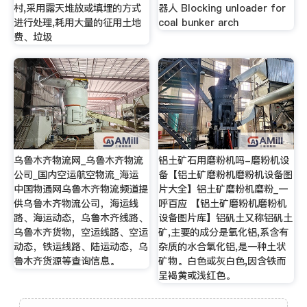
村,采用露天堆放或填埋的方式
器人 Blocking unloader for
进行处理,耗用大量的征用土地
coal bunker arch
费、垃圾
乌鲁木齐物流网_乌鲁木齐物流
铝土矿石用磨粉机吗-磨粉机设
公司_国内空运航空物流_海运
备【铝土矿磨粉机磨粉机设备图
中国物通网乌鲁木齐物流频道提
片大全】铝土矿磨粉机磨粉_一
供乌鲁木齐物流公司，海运线
呼百应 【铝土矿磨粉机磨粉机
路、海运动态，乌鲁木齐线路、
设备图片库】铝矾土又称铝矾土
乌鲁木齐货物，空运线路、空运
矿,主要的成分是氧化铝,系含有
动态，铁运线路、陆运动态，乌
杂质的水合氧化铝,是一种土状
鲁木齐货源等查询信息。
矿物。白色或灰白色,因含铁而
呈褐黄或浅红色。