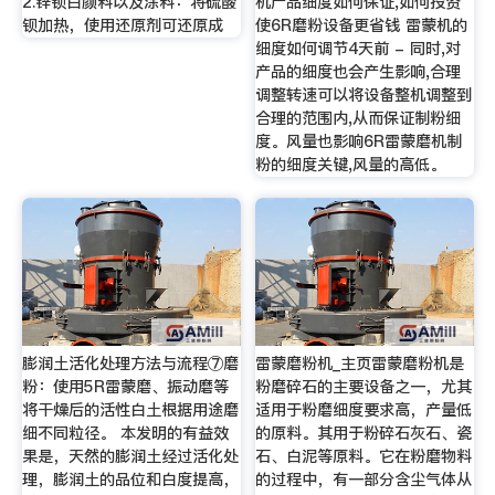
2.锌钡白颜料以及涂料：将硫酸
机产品细度如何保证,如何投资
钡加热，使用还原剂可还原成
使6R磨粉设备更省钱 雷蒙机的
细度如何调节4天前 - 同时,对
产品的细度也会产生影响,合理
调整转速可以将设备整机调整到
合理的范围内,从而保证制粉细
度。风量也影响6R雷蒙磨机制
粉的细度关键,风量的高低。
膨润土活化处理方法与流程⑦磨
雷蒙磨粉机_主页雷蒙磨粉机是
粉：使用5R雷蒙磨、振动磨等
粉磨碎石的主要设备之一，尤其
将干燥后的活性白土根据用途磨
适用于粉磨细度要求高，产量低
细不同粒径。 本发明的有益效
的原料。其用于粉碎石灰石、瓷
果是，天然的膨润土经过活化处
石、白泥等原料。它在粉磨物料
理，膨润土的品位和白度提高，
的过程中，有一部分含尘气体从