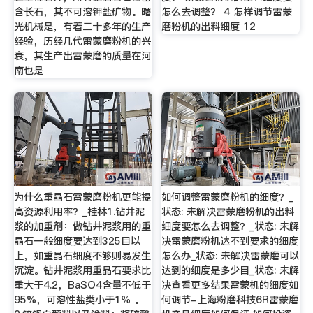
含长石，其不可溶钾盐矿物。曙
怎么去调整？ 4 怎样调节雷蒙
光机械是，有着二十多年的生产
磨粉机的出料细度 12
经验，历经几代雷蒙磨粉机的兴
衰，其生产出雷蒙磨的质量在河
南也是
为什么重晶石雷蒙磨粉机更能提
如何调整雷蒙磨粉机的细度？_
高资源利用率？_桂林1.钻井泥
状态: 未解决雷蒙磨粉机的出料
浆的加重剂：做钻井泥浆用的重
细度要怎么去调整？_状态: 未解
晶石一般细度要达到325目以
决雷蒙磨粉机达不到要求的细度
上，如重晶石细度不够则易发生
怎么办_状态: 未解决雷蒙磨可以
沉淀。钻井泥浆用重晶石要求比
达到的细度是多少目_状态: 未解
重大于4.2，BaSO4含量不低于
决查看更多结果雷蒙机的细度如
95%，可溶性盐类小于1% 。
何调节-上海粉磨科技6R雷蒙磨