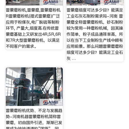
雷蒙磨粉机,雷蒙磨,雷蒙磨粉机
雷蒙磨细度可达多少目？能满足
R雷蒙磨粉机(摆式雷蒙磨)广泛
工业石灰石制粉需求吗-河南 雷
应用于粉煤灰,电厂脱硫等制粉
蒙磨全称雷蒙磨粉机，砂石制粉
环节, 产量大,细度高.在传统雷
较为常用一种磨粉机械，因其操
蒙磨基础上又研发出4R,5R,6R
作简单，粉子成品通筛率高，所
和7R大型雷蒙磨粉机，以满足
以在当下工业制粉生产线中颇有
不同客户的需求。
应用前景。那么问题雷蒙磨磨粉
细度可达多少目？能满足工业石
灰 …
雷蒙磨粉机优势、不足与发展趋
势-河南机器雷蒙磨粉机简称雷
蒙磨，初由国外引进，渐渐已发
展成为地地道道的“国货”，因