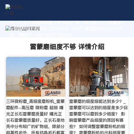
作为专业的 雷蒙磨细度不够 制造厂家，我们致力于为您量身
定制高价值的粉体加工系统方案。获取厂家直销报价及技术支
持，请拨打：+8618037793862
雷蒙磨细度不够 详情介绍
三环微粉磨_高细度磨粉机_雷蒙
雷蒙磨的细度细能达到多少？_
磨配件-高压磨 微粉磨 超细 曙
雷蒙磨可以达到的细度是多少目
光正长石雷蒙磨质量好 曙光正
雷蒙磨可以磨到多少细度？ 影
长石雷蒙磨质量好。正长石是地
响雷蒙磨产品细度的原因有哪
壳中分布较广的矿物组，除部分
些？ 如何调整雷蒙磨粉机的细
超基性岩外，所有结晶岩石都富
度？ 雷蒙磨粉机的出料细度要