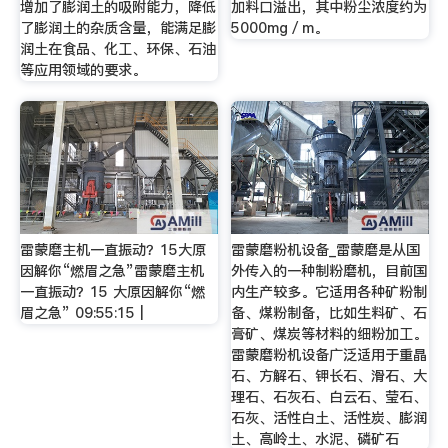
增加了膨润土的吸附能力，降低
加料口溢出，其中粉尘浓度约为
了膨润土的杂质含量，能满足膨
5000mg／m。
润土在食品、化工、环保、石油
等应用领域的要求。
雷蒙磨主机一直振动？15大原
雷蒙磨粉机设备_雷蒙磨是从国
因解你“燃眉之急”雷蒙磨主机
外传入的一种制粉磨机，目前国
一直振动？15 大原因解你“燃
内生产较多。它适用各种矿粉制
眉之急” 09:55:15 |
备、煤粉制备，比如生料矿、石
膏矿、煤炭等材料的细粉加工。
雷蒙磨粉机设备广泛适用于重晶
石、方解石、钾长石、滑石、大
理石、石灰石、白云石、莹石、
石灰、活性白土、活性炭、膨润
土、高岭土、水泥、磷矿石