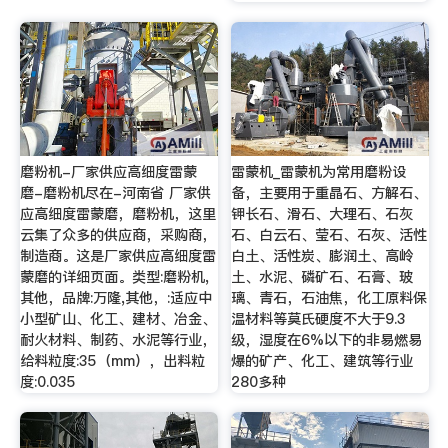
磨粉机-厂家供应高细度雷蒙
雷蒙机_雷蒙机为常用磨粉设
磨-磨粉机尽在-河南省 厂家供
备，主要用于重晶石、方解石、
应高细度雷蒙磨，磨粉机，这里
钾长石、滑石、大理石、石灰
云集了众多的供应商，采购商，
石、白云石、莹石、石灰、活性
制造商。这是厂家供应高细度雷
白土、活性炭、膨润土、高岭
蒙磨的详细页面。类型:磨粉机,
土、水泥、磷矿石、石膏、玻
其他，品牌:万隆,其他，:适应中
璃、青石，石油焦，化工原料保
小型矿山、化工、建材、冶金、
温材料等莫氏硬度不大于9.3
耐火材料、制药、水泥等行业，
级，湿度在6%以下的非易燃易
给料粒度:35（mm），出料粒
爆的矿产、化工、建筑等行业
度:0.035
280多种