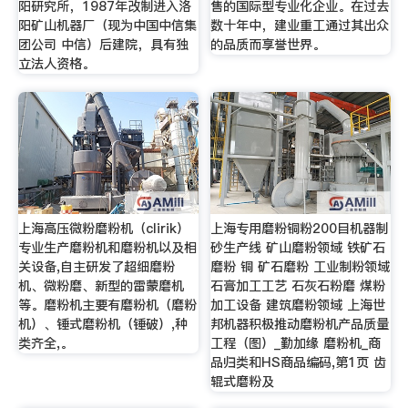
阳研究所，1987年改制进入洛
售的国际型专业化企业。在过去
阳矿山机器厂（现为中国中信集
数十年中，建业重工通过其出众
团公司 中信）后建院，具有独
的品质而享誉世界。
立法人资格。
上海高压微粉磨粉机（clirik）
上海专用磨粉铜粉200目机器制
专业生产磨粉机和磨粉机以及相
砂生产线 矿山磨粉领域 铁矿石
关设备,自主研发了超细磨粉
磨粉 铜 矿石磨粉 工业制粉领域
机、微粉磨、新型的雷蒙磨机
石膏加工工艺 石灰石粉磨 煤粉
等。磨粉机主要有磨粉机（磨粉
加工设备 建筑磨粉领域 上海世
机）、锤式磨粉机（锤破）,种
邦机器积极推动磨粉机产品质量
类齐全,。
工程（图）_勤加缘 磨粉机_商
品归类和HS商品编码,第1页 齿
辊式磨粉及