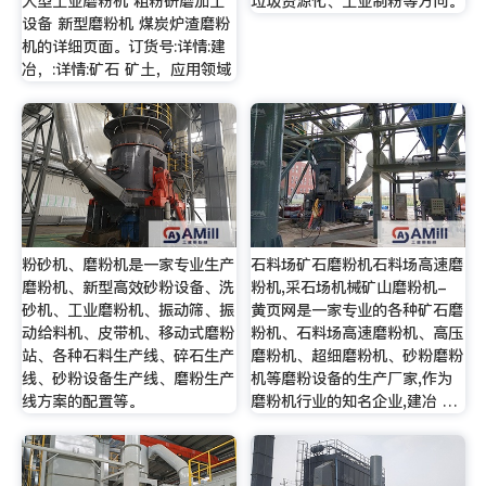
大型工业磨粉机 粗粉研磨加工
垃圾资源化、工业制粉等方向。
设备 新型磨粉机 煤炭炉渣磨粉
机的详细页面。订货号:详情:建
冶，:详情:矿石 矿土，应用领域
粉砂机、磨粉机是一家专业生产
石料场矿石磨粉机石料场高速磨
磨粉机、新型高效砂粉设备、洗
粉机,采石场机械矿山磨粉机-
砂机、工业磨粉机、振动筛、振
黄页网是一家专业的各种矿石磨
动给料机、皮带机、移动式磨粉
粉机、石料场高速磨粉机、高压
站、各种石料生产线、碎石生产
磨粉机、超细磨粉机、砂粉磨粉
线、砂粉设备生产线、磨粉生产
机等磨粉设备的生产厂家,作为
线方案的配置等。
磨粉机行业的知名企业,建冶 …