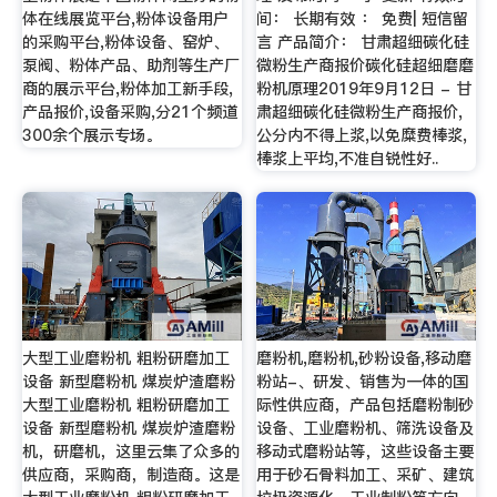
体在线展览平台,粉体设备用户
间： 长期有效 ： 免费| 短信留
的采购平台,粉体设备、窑炉、
言 产品简介： 甘肃超细碳化硅
泵阀、粉体产品、助剂等生产厂
微粉生产商报价碳化硅超细磨磨
商的展示平台,粉体加工新手段,
粉机原理2019年9月12日 - 甘
产品报价,设备采购,分21个频道
肃超细碳化硅微粉生产商报价,
300余个展示专场。
公分内不得上浆,以免糜费棒浆,
棒浆上平均,不准自锐性好..
大型工业磨粉机 粗粉研磨加工
磨粉机,磨粉机,砂粉设备,移动磨
设备 新型磨粉机 煤炭炉渣磨粉
粉站-、研发、销售为一体的国
大型工业磨粉机 粗粉研磨加工
际性供应商，产品包括磨粉制砂
设备 新型磨粉机 煤炭炉渣磨粉
设备、工业磨粉机、筛洗设备及
机，研磨机，这里云集了众多的
移动式磨粉站等，这些设备主要
供应商，采购商，制造商。这是
用于砂石骨料加工、采矿、建筑