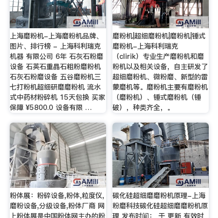
上海磨粉机-上海磨粉机品牌、
磨粉机|超细磨粉机|磨粉机|锤式
图片、排行榜 - 上海科利瑞克
磨粉机-上海科利瑞克
机器 有限公司 6年 石灰石粉磨
（clirik）专业生产磨粉机和磨
设备 石英石重晶石粗粉磨粉机
粉机以及相关设备，自主研发了
石灰石粉磨设备 五谷磨粉机三
超细磨粉机、微粉磨、新型的雷
七打粉机超细研磨磨粉机 流水
蒙磨机等。磨粉机主要有磨粉机
式中药材粉碎机 15天包换 买家
（磨粉机）、锤式磨粉机（锤
保障 ¥5800.0 设备有限 …
破），种类齐全，。
粉体展：粉碎设备,粉体,粒度仪,
碳化硅超细磨磨粉机原理-上海
磨粉设备,分级设备,粉体厂商 网
粉磨科技碳化硅超细磨磨粉机原
上粉体展是中国粉体网主办的粉
理 发布时间： 于 更新 有效时