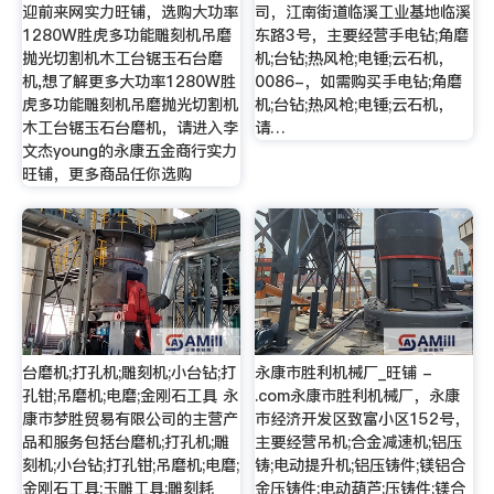
迎前来网实力旺铺，选购大功率
司，江南街道临溪工业基地临溪
1280W胜虎多功能雕刻机吊磨
东路3号，主要经营手电钻;角磨
抛光切割机木工台锯玉石台磨
机;台钻;热风枪;电锤;云石机，
机,想了解更多大功率1280W胜
0086-，如需购买手电钻;角磨
虎多功能雕刻机吊磨抛光切割机
机;台钻;热风枪;电锤;云石机，
木工台锯玉石台磨机，请进入李
请…
文杰young的永康五金商行实力
旺铺，更多商品任你选购
台磨机;打孔机;雕刻机;小台钻;打
永康市胜利机械厂_旺铺 -
孔钳;吊磨机;电磨;金刚石工具 永
.com永康市胜利机械厂，永康
康市梦胜贸易有限公司的主营产
市经济开发区致富小区152号，
品和服务包括台磨机;打孔机;雕
主要经营吊机;合金减速机;铝压
刻机;小台钻;打孔钳;吊磨机;电磨;
铸;电动提升机;铝压铸件;镁铝合
金刚石工具;玉雕工具;雕刻耗
金压铸件;电动葫芦;压铸件;镁合