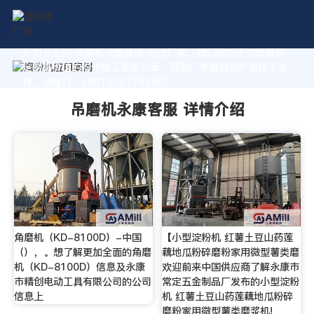
作为专业的 吊磨机永康客服 制造厂家，我们致力于为您量身
定制高价值的粉体加工系统方案。获取厂家直销报价及技术支
持，请拨打：+8618037793862
吊磨机永康客服 详情介绍
角磨机（KD-8100D）-中国
【小型淀粉机 红薯土豆山药莲
（），。想了解更加全面的角磨
藕地瓜粉碎磨粉家用微型薯类磨
机（KD-8100D）信息及永康
欢迎前来中国供应商了解永康市
市精创电动工具有限公司的公司
常定五金制品厂发布的小型淀粉
信息上
机 红薯土豆山药莲藕地瓜粉碎
磨粉家用微型薯类磨浆机!