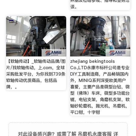
界朋友莅临参观、指导和业务洽
谈。
【软轴传动】_软轴传动品牌/图
zhejiang bekingtools
片/找软轴传动，上.com，全球
Co.,LTD永康市标杆公司是专业
采购批发平台，为你找到739条
DIY工具制造商，产品畅销国内
软轴传动优质商品，包括品
外，MINIQ系列深受欧美用户
牌，。
喜爱，主要产品是微型台钻，微
型（佛珠）车床，微型多功能台
锯，电钻支架，角磨机支架，软
轴砂轮磨机，抛光机，吊磨机，
平口钳，十字钳
对此设备感兴趣？或需了解 吊磨机永康客服 详