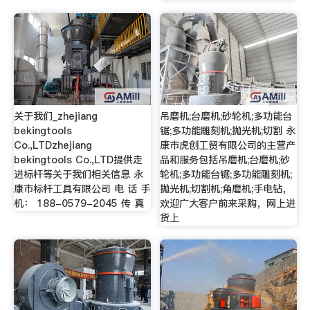
关于我们_zhejiang
吊磨机;台磨机;砂轮机;多功能台
bekingtools
锯;多功能雕刻机;抛光机;切割 永
Co.,LTDzhejiang
康市虎创工贸有限公司的主营产
bekingtools Co.,LTD提供走
品和服务包括吊磨机;台磨机;砂
进标杆等关于我们相关信息 永
轮机;多功能台锯;多功能雕刻机;
康市标杆工具有限公司 电 话 手
抛光机;切割机;角磨机;手电钻，
机： 188-0579-2045 传 真
欢迎广大客户前来采购，网上进
货上