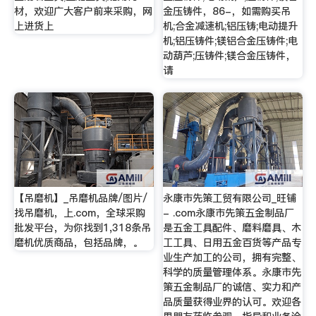
材，欢迎广大客户前来采购，网
金压铸件，86-，如需购买吊
上进货上
机;合金减速机;铝压铸;电动提升
机;铝压铸件;镁铝合金压铸件;电
动葫芦;压铸件;镁合金压铸件，
请
【吊磨机】_吊磨机品牌/图片/
永康市先策工贸有限公司_旺铺
找吊磨机，上.com，全球采购
- .com永康市先策五金制品厂
批发平台，为你找到1,318条吊
是五金工具配件、磨料磨具、木
磨机优质商品，包括品牌，。
工工具、日用五金百货等产品专
业生产加工的公司，拥有完整、
科学的质量管理体系。永康市先
策五金制品厂的诚信、实力和产
品质量获得业界的认可。欢迎各