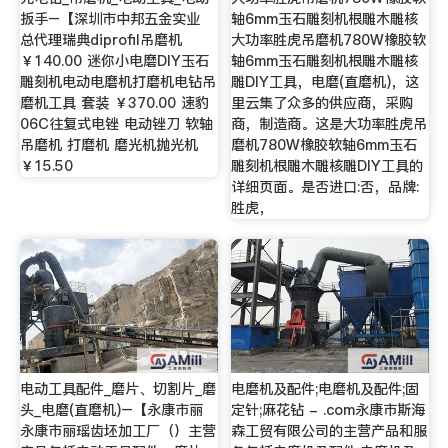
扳手–【深圳市中邦五金实业
轴6mm玉石雕刻机根雕木雕核
总代理瑞典diprofil吊磨机
大功率胜虎吊磨机780W橡胶软
￥140.00 迷你小电磨DIY玉石
轴6mm玉石雕刻机根雕木雕核
雕刻机电动电磨机打磨机电钻吊
雕DIY工具，电磨(直磨机)，这
磨机工具 套装 ￥370.00 速豹
里云集了众多的供应商，采购
06C往复式电锉 电动锉刀 软轴
商，制造商。这是大功率胜虎吊
吊磨机 打磨机 磨光机抛光机
磨机780W橡胶软轴6mm玉石
￥15.50
雕刻机根雕木雕核雕DIY工具的
详细页面。是否进口:否，品牌:
胜虎，
电动工具配件_磨片、切割片_磨
电磨机及配件;电磨机及配件;固
头_电磨(直磨机)–【永康市丽
定针;麻花钻 - .com永康市斯海
永康市丽瑶齿坯加工厂（）主营
森工贸有限公司的主营产品和服