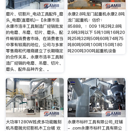
磨片、切割片_电动工具配件_磨
永康2.8吨龙门起重机永康2.8吨
头_电磨(直磨机)–【永康市浩
龙门起重机：估价：
永康市浩丰工具制造厂经销批发
85888，：009 1吨2吨2.8吨
的电磨、吊磨、切片、磨头、配
2.9吨3吨以下 5吨10吨16吨20
件畅销消费者市场，在消费者当
吨25吨32吨50吨60吨74吨75
中享有较高的地位，公司与多家
吨80吨90吨100吨150吨180
零售商和代理商建立了长期稳定
吨200吨300吨起重机设备
的合作关系。永康市浩丰工具制
造厂经销的电磨、吊磨、切片、
磨头、配件品种齐全、。
大功率1280W胜虎多功能雕刻
永康市标杆工具有限公司_旺铺
机吊磨抛光切割机木工台锯 欢
- .com永康市标杆工具有限公