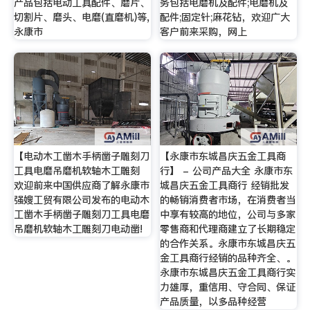
产品包括电动工具配件、磨片、
务包括电磨机及配件;电磨机及
切割片、磨头、电磨(直磨机)等,
配件;固定针;麻花钻，欢迎广大
永康市
客户前来采购，网上
【电动木工凿木手柄凿子雕刻刀
【永康市东城昌庆五金工具商
工具电磨吊磨机软轴木工雕刻
行】 - 公司产品大全 永康市东
欢迎前来中国供应商了解永康市
城昌庆五金工具商行 经销批发
强嫂工贸有限公司发布的电动木
的畅销消费者市场，在消费者当
工凿木手柄凿子雕刻刀工具电磨
中享有较高的地位，公司与多家
吊磨机软轴木工雕刻刀电动凿!
零售商和代理商建立了长期稳定
的合作关系。永康市东城昌庆五
金工具商行经销的品种齐全、。
永康市东城昌庆五金工具商行实
力雄厚，重信用、守合同、保证
产品质量，以多品种经营