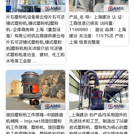
片石磨粉机设备黑云母片石可逆
产品_名 称：上海建冶 认 证：
锤式磨粉机,锤式磨粉机|磨粉
工商信息已核实 访问量：
机-企库商务网 上海（重型设
1166980 ： 面议 品牌：上海
备）有限公司供应商提供黑云母
建冶 关注度：11575次 产地：
片石可逆锤式磨粉机,锤式磨粉
上海 信息完整度
机|磨粉机相关详细介绍:可逆锤
式磨粉机是冶金、建材、化工和
水电等工业部 …
旋回磨粉机工作原理-中国路面
_上海建冶 的产品均采用国外的
机械网 - lmjx.net找旋回磨粉
先进技术和工艺，制造出了以硬
机工作原理，磨粉机，旋回磨粉
岩式磨粉机、磨粉机为核心的磨
机工作原理动画，磨粉机的结构
粉筛分成套设备，成为国内外建