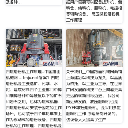
及各种…
据用户需要可以配备提升机、储
料仓、给料机、磨粉机、电控柜
等辅助设备。 高压微粉磨粉机
工作原理
四辊磨粉机工作原理-中国路面
关于我们__中国路面机械网商铺
机械网 - lmjx.net答案1 四辊
上海建冶以科技为龙头，以品质
磨粉机是主要选矿、化学、水
为依托，以工业为主导，在世界
泥、建筑材料四个工业部门中碎
广阔发展的科技平台上向着更高
和细碎各种中等硬度以下的矿石
更远的崭新目标迈进。 我公司
和岩石之用，也称为辊式机器.
新近研发的，液压磨粉机也是
四辊磨粉机可安装于固定的工作
PYFB液压磨粉机，是采用多缸
场所，也可装于四个车轮车架上
磨粉机工作 原理研制开发的。
作为移动式的磨粉设备。四辊磨
该设备大大提高了生产
粉机的工作原理：四辊磨粉机是