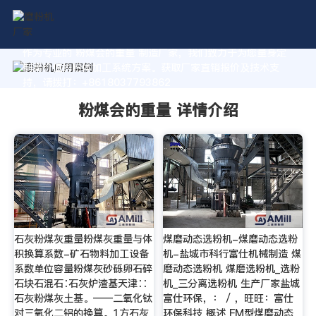
作为专业的 粉煤会的重量 制造厂家，我们致力于为您量身定
制高价值的粉体加工系统方案。获取厂家直销报价及技术支
持，请拨打：+8618037793862
粉煤会的重量 详情介绍
石灰粉煤灰重量粉煤灰重量与体
煤磨动态选粉机-煤磨动态选粉
积换算系数-矿石物料加工设备
机-盐城市科行富仕机械制造 煤
系数单位容量粉煤灰砂砾卵石碎
磨动态选粉机 煤磨选粉机_选粉
石块石混石∶石灰炉渣基天津∶∶
机_三分离选粉机 生产厂家盐城
石灰粉煤灰土基。——二氧化钛
富仕环保，： / ，旺旺：富仕
对三氧化二铝的换算。1方石灰
环保科技 概述 FM型煤磨动态