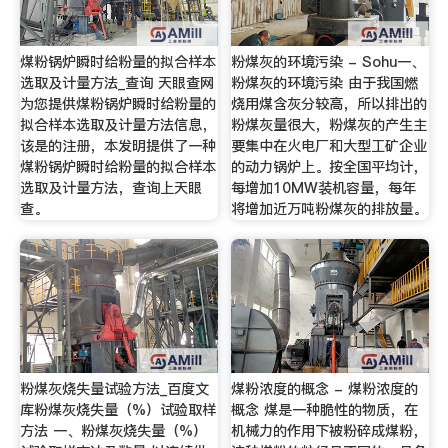
煤粉锅炉瞬时给粉量的拟合样本
粉煤灰的环境污染 - Sohu一、
选取及计量方法_查询 天眼查网
粉煤灰的环境污染 由于我国燃
为您提供煤粉锅炉瞬时给粉量的
烧用煤含灰分较高，所以排出的
拟合样本选取及计量方法信息，
粉煤灰量很大，粉煤灰的产生主
该是的注册，本发明提供了一种
要集中在火电厂和大型工矿企业
煤粉锅炉瞬时给粉量的拟合样本
的动力锅炉上。按全国平均计，
选取及计量方法，查询上天眼
每增加10MW装机容量，每年
查。
将增加近万吨粉煤灰的排放量。
粉煤灰烧失量试验方法_百度文
煤粉浓度的概念 - 煤粉浓度的
库粉煤灰烧失量（%）试验取样
概念 煤是一种脆性的物质，在
方法 一、粉煤灰烧失量（%）
机械力的作用下被粉碎成煤粉，