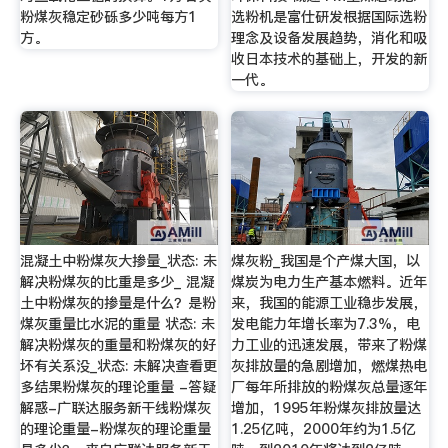
粉煤灰稳定砂砾多少吨每方1
选粉机是富仕研发根据国际选粉
方。
理念及设备发展趋势，消化和吸
收日本技术的基础上，开发的新
一代。
混凝土中粉煤灰大掺量_状态: 未
煤灰粉_我国是个产煤大国，以
解决粉煤灰的比重是多少_ 混凝
煤炭为电力生产基本燃料。近年
土中粉煤灰的掺量是什么？是粉
来，我国的能源工业稳步发展，
煤灰重量比水泥的重量 状态: 未
发电能力年增长率为7.3%，电
解决粉煤灰的重量和粉煤灰的好
力工业的迅速发展，带来了粉煤
坏有关系没_状态: 未解决查看更
灰排放量的急剧增加，燃煤热电
多结果粉煤灰的理论重量 -答疑
厂每年所排放的粉煤灰总量逐年
解惑-广联达服务新干线粉煤灰
增加，1995年粉煤灰排放量达
的理论重量-粉煤灰的理论重量
1.25亿吨，2000年约为1.5亿