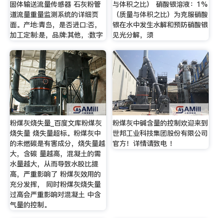
固体输送流量传感器 石灰粉管
与体积之比） 硝酸银溶液：1%
道流量重量监测系统的详细页
（质量与体积之比）为克服硝酸
面。产地:青岛，是否进口:否，
银在水中发生水解和预防硝酸银
加工定制:是，品牌:其他，:数字
见光分解，须
粉煤灰烧失量_百度文库粉煤灰
粉煤灰中碱含量的控制欢迎来到
烧失量 烧失量超标。粉煤灰中
世邦工业科技集团股份有限公司
的未燃碳是有害成分，烧失量越
官方！详情请致电 ！
大，含碳 量越高，混凝土的需
水量越大，从而导致水胶比提
高，严重影响了 粉煤灰效用的
充分发挥， 同时粉煤灰烧失量
过高会严重影响对混凝土 中含
气量的控制。