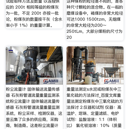
试验取样方法及数量 以连续供
这种煤粉的粒径是不同的，是各
应的 200t 相同等级的粉煤灰
种尺寸颗粒的混合物。在一般的
为一批，不足 200t 亦按一批
磨煤设备中，褐煤的非常大粒径
论，粉煤灰的数量按干灰（含水
可达1000 1500tzm，无烟煤
率小于 1%）的重量计算。
的非常大粒径为200～
250tLm，大部分煤粉的尺寸为
20
粉尘流量计 固体输送流量传感
重量法测定s水泥或粉煤灰中三
器 石灰粉管道流量重量监测系
氧化硫的方法探讨_百度文库重
统粉尘流量计 固体输送流量传
量法测定粉煤灰中三氧化硫的方
感器 石灰粉管道流量重量监测
法探讨 2.仪器和试剂 仪器：高
系统，粉尘采样、检测仪器，这
温炉、坩埚、定量滤纸、电炉
里云集了众多的供应商，采购
试剂：盐酸溶液：1:1（体积
商，制造商。这是粉尘流量计
比） 氯化钡溶液：10%（质量