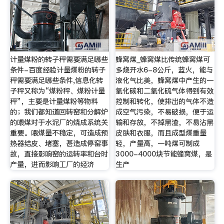
计量煤粉的转子秤需要满足哪些
蜂窝煤_蜂窝煤比传统蜂窝煤可
条件-百度经验计量煤粉的转子
多烧开水6-8公斤，蓝火，能与
秤需要满足哪些条件,信息化转
液化气比美，蜂窝煤中产生的一
子秤又称为“煤粉秤、煤粉计量
氧化碳和二氧化硫气体得到有效
秤”，主要是计量煤粉等物料
控制和转化，使排出的气体不造
的；我们都知道回转窑和分解炉
成空气污染，不易破损，便于运
的喂煤对于水泥厂的烧成系统关
输和存放，不掉黑渣，不易沾黑
重要。喂煤量不稳定，可造成预
皮肤和衣服，而且成型煤重量
热器结皮、堵塞，甚造成停窑事
轻，产量高，一吨煤可制成
故，直接影响窑的运转率和台时
3000-4000块节能蜂窝煤，是
产量，进而影响工厂的经济
生产