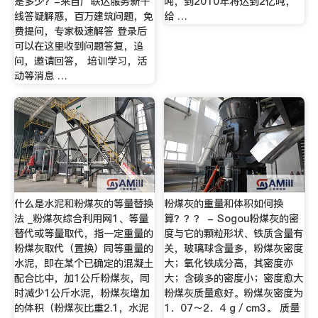
是多少？-来自广联达服务新干
吨，到2010年将达到2亿吨，
线答疑解惑，百万建筑问题，免
给 …
费提问，专家极速解答 登录后
可以在这里收到问题答复，追
问，邀请回答， 培训学习，活
动等消息 …
什么是水泥和粉煤灰的等量替换
粉煤灰的重量和体积如何换
法 _粉煤灰综合利用网1、等量
算？？？ - Sogou粉煤灰的密
替代或等量取代，指一定重量的
度与它的颗粒形状、铁质含量有
粉煤灰取代（置换）同等重量的
关，玻璃球含量多，粉煤灰密度
水泥，即在某个已确定的混凝土
大；氧化铁成分高，其密度亦
配合比中，加1公斤粉煤灰，同
大；含碳多的密度小；密度愈大
时减少1公斤水泥，粉煤灰增加
粉煤灰质量愈好。粉煤灰密度为
的体积（粉煤灰比重2.1，水泥
1．07～2．4 g／cm3。 质量