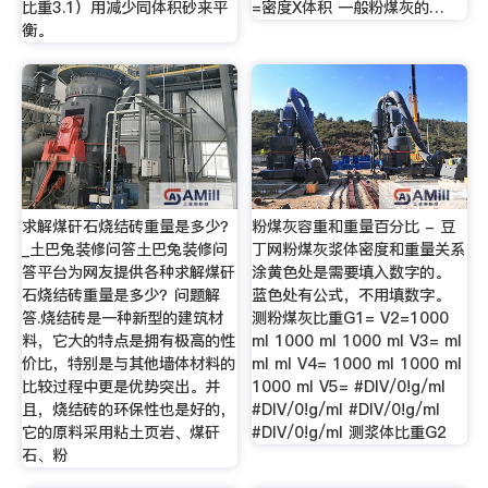
比重3.1）用减少同体积砂来平
=密度X体积 一般粉煤灰的…
衡。
求解煤矸石烧结砖重量是多少？
粉煤灰容重和重量百分比 - 豆
_土巴兔装修问答土巴兔装修问
丁网粉煤灰浆体密度和重量关系
答平台为网友提供各种求解煤矸
涂黄色处是需要填入数字的。
石烧结砖重量是多少？问题解
蓝色处有公式，不用填数字。
答.烧结砖是一种新型的建筑材
测粉煤灰比重G1= V2=1000
料，它大的特点是拥有极高的性
ml 1000 ml 1000 ml V3= ml
价比，特别是与其他墙体材料的
ml ml V4= 1000 ml 1000 ml
比较过程中更是优势突出。并
1000 ml V5= #DIV/0!g/ml
且，烧结砖的环保性也是好的，
#DIV/0!g/ml #DIV/0!g/ml
它的原料采用粘土页岩、煤矸
#DIV/0!g/ml 测浆体比重G2
石、粉