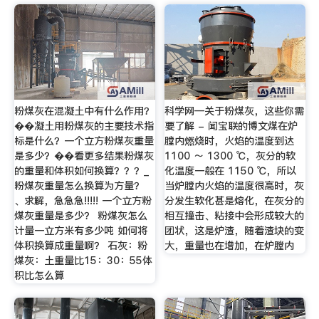
粉煤灰在混凝土中有什么作用？
科学网—关于粉煤灰，这些你需
��凝土用粉煤灰的主要技术指
要了解 - 闻宝联的博文煤在炉
标是什么？一个立方粉煤灰重量
膛内燃烧时，火焰的温度到达
是多少？��看更多结果粉煤灰
1100 ～ 1300 ℃，灰分的软
的重量和体积如何换算？？？_
化温度一般在 1150 ℃，所以
粉煤灰重量怎么换算为方量？
当炉膛内火焰的温度很高时，灰
、求解，急急急!!!!! 一个立方粉
分发生软化甚是熔化，在灰分的
煤灰重量是多少？ 粉煤灰怎么
相互撞击、粘接中会形成较大的
计量一立方米有多少吨 如何将
团状，这是炉渣，随着渣块的变
体积换算成重量啊？ 石灰：粉
大，重量也在增加，在炉膛内
煤灰：土重量比15：30：55体
积比怎么算