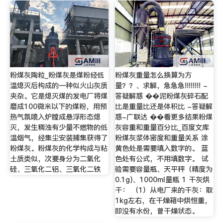
粉煤灰陶粒_粉煤灰是煤粉经低
粉煤灰重量怎么换算为方
温熄灭后构成的一种似火山灰质
量？？、求解，急急急!!!!!!!! -
夹杂。它是熄灭煤的发电厂将煤
答疑解惑 ��泥粉煤灰碎石配
磨成100微米以下的煤粉，用预
比是重量比还是体积比 -答疑解
热气氛喷入炉膛成悬浮形态熄
惑-广联达 ��看更多结果粉煤
灭，发生稠浊有少量不燃物的低
灰容重和重量百分比_百度文库
温烟气，经集尘安装捕集获得了
粉煤灰浆体密度和重量关系 涂
粉煤灰。粉煤灰的化学构成与粘
黄色处是需要填入数字的。 蓝
土质类似，次要身分为二氧化
色处有公式，不用填数字。 试
硅、三氧化二铝、三氧化二铁
验需要容量瓶、天平秤（精度为
0.1g)、1000ml量瓶 1 干灰烘
干： （1）从电厂来的干灰：取
1kg左右，在干燥箱中烘恒重，
即没有水份，曾干燥状态。