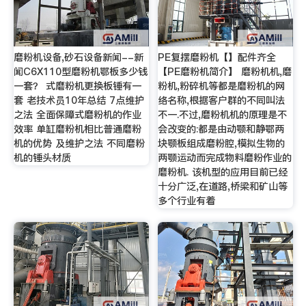
磨粉机设备,砂石设备新闻--新
PE复摆磨粉机【】配件齐全
闻C6X110型磨粉机鄂板多少钱
【PE磨粉机简介】 磨粉机机,磨
一套？ 式磨粉机更换板锤有一
粉机,粉碎机等都是磨粉机的网
套 老技术员10年总结 7点维护
络名称,根据客户群的不同叫法
之法 全面保障式磨粉机的作业
不一.不过,磨粉机机的原理是不
效率 单缸磨粉机相比普通磨粉
会改变的:都是由动颚和静鄂两
机的优势 及维护之法 不同磨粉
块颚板组成磨粉腔,模拟生物的
机的锤头材质
两颚运动而完成物料磨粉作业的
磨粉机. 该机型的应用目前已经
十分广泛,在道路,桥梁和矿山等
多个行业有着