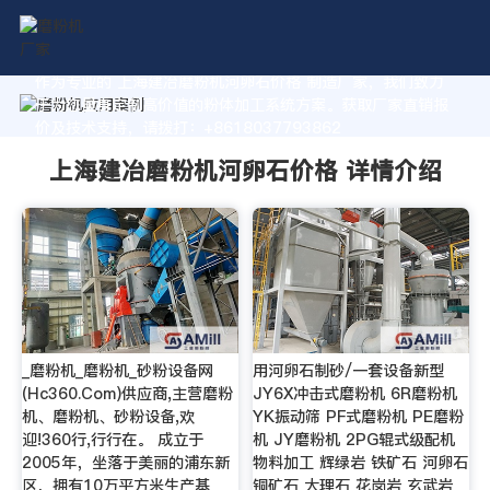
作为专业的 上海建冶磨粉机河卵石价格 制造厂家，我们致力
于为您量身定制高价值的粉体加工系统方案。获取厂家直销报
价及技术支持，请拨打：+8618037793862
上海建冶磨粉机河卵石价格 详情介绍
_磨粉机_磨粉机_砂粉设备网
用河卵石制砂/一套设备新型
(Hc360.Com)供应商,主营磨粉
JY6X冲击式磨粉机 6R磨粉机
机、磨粉机、砂粉设备,欢
YK振动筛 PF式磨粉机 PE磨粉
迎!360行,行行在。 成立于
机 JY磨粉机 2PG辊式级配机
2005年，坐落于美丽的浦东新
物料加工 辉绿岩 铁矿石 河卵石
区，拥有10万平方米生产基
铜矿石 大理石 花岗岩 玄武岩