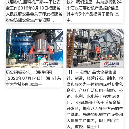
式磨粉机,磨粉机厂家--不让安
钱？ 我们这里一共为您找到24
全工作2016年3月19日福建省
个石灰石磨粉机产品报价信息
人民政府安委会关于印发福建省
其中有5个产品提供了报价 其
粉尘防爆安全生产专项整 …
中。
历史招标公告_上海招标网
【】 - 公司产品大全是集设
_2020年07月14日[上海市] 东
计、制造，经营碎石、制砂、粉
华大学针织机器单一
磨和服务为一体的国际型专业化
企业。产品广泛应用于铁路、公
路、水利、水电等工程建设项
目。 公司总部坐落于浦东金桥
开发区，拥有八万多平方米的生
产基地、先进的机械生产设备和
大批量生产能力，职工四百余
人，教授、博士和