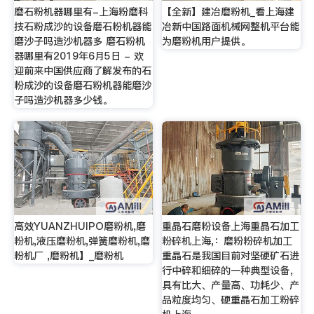
磨石粉机器哪里有-上海粉磨科
【全新】建冶磨粉机_看上海建
技石粉成沙的设备磨石粉机器能
冶新中国路面机械网整机平台能
磨沙子吗造沙机器多 磨石粉机
为磨粉机用户提供。
器哪里有2019年6月5日 - 欢
迎前来中国供应商了解发布的石
粉成沙的设备磨石粉机器能磨沙
子吗造沙机器多少钱。
高效YUANZHUIPO磨粉机,磨
重晶石磨粉设备上海重晶石加工
粉机,液压磨粉机,弹簧磨粉机,磨
粉碎机上海,：磨粉粉碎机加工
粉机厂 ,磨粉机】_磨粉机
重晶石是我国目前对坚硬矿石进
行中碎和细碎的一种典型设备，
具有比大、产量高、功耗少、产
品粒度均匀、硬重晶石加工粉碎