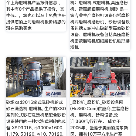
个上海磨粉机产品报价信息 ，
机：磨粉机,式磨粉机,高压磨粉
其中有8个产品提供了报价，其
机，雷蒙超细磨粉机,制砂 是一
中低。，您也可以马上免费注册
家专业生产磨粉机设备包括磨粉
提供您的上海磨粉机报价给您的
机式磨粉机磨粉机、砂粉设备设
潜在采购买家
备包括立轴冲击破新型高效砂粉
设备、磨粉机设备包括高压磨粉
机雷蒙磨粉机超细磨粉机锥形磨
粉机
砂场xsd3016轮式洗砂机轮式
_磨粉机_磨粉机_砂粉设备网
砂石洗选机 磨粉机, 生产的XSD
(Hc360.Com)供应商,主营磨粉
系列轮式砂石洗选机是配合砂粉
机、磨粉机、砂粉设备,欢
设备使用的一种水洗式制砂的必
迎!360行,行行在。 成立于
备 XSD3016, φ3000×1600,
2005年，坐落于美丽的浦东新
1.179, 50120, ≤10, 70120,
区，拥有10万平方米生产基