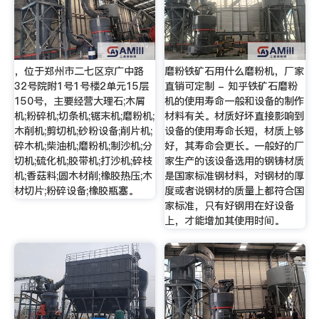
，位于郑州市二七区京广中路
磨粉铁矿石用什么磨粉机，厂家
32号院附1号1号楼2单元15层
直销可定制 - 知乎铁矿石磨粉
150号，主要经营大理石;木屑
机的使用寿命一般和设备的制作
机;粉碎机;切条机;锯末机;磨粉机;
材料有关。材质好坏直接影响到
木削机;剪切机;砂粉设备;削片机;
设备的使用寿命长短，材质上够
碎木机;柴油机;磨粉机;制沙机;分
好，其寿命会更长。一般好的厂
切机;硫化机;胶带机;打沙机;碎枝
家生产的该设备选用的钢铸材质
机;香菇料;圆木材削;橡胶热压;木
是国家标准钢材料，对钢材的厚
材切片;粉碎设备;橡胶瓶塞。
度或者说钢材的质量上都符合国
家标准，只有好钢用在好设备
上，才能增加其使用时间。