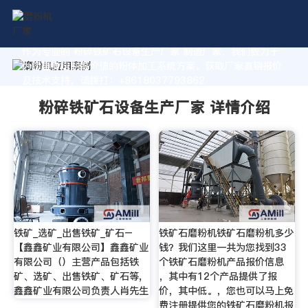
作为专业的 粉碎铁矿石设备生产厂家 制造厂家，我们致力于
为您量身定制高价值的粉体加工系统方案。获取厂家直销报价
及技术支持，请拨打：+8618037793862
粉碎铁矿石设备生产厂家 详情介绍
铁矿_选矿_出售铁矿_矿石–
铁矿石磨粉机铁矿石磨粉机多少
【鑫鑫矿业有限公司】鑫鑫矿业
钱？我们这里一共为您找到33
有限公司（）主营产品包括铁
个铁矿石磨粉机产品报价信息
矿、选矿、出售铁矿、矿石等,
，其中有12个产品提供了报
鑫鑫矿业有限公司负责人肖先生
价，其中低。，您也可以马上免
费注册提供您的铁矿石磨粉机报