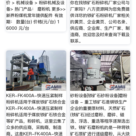
价 > 机械设备 > 粉碎机械及设
你在找铁矿石粉碎机厂家公司与
备> 热门产品： 磨粉机 更多>>
厂家吗？八方资源网为您免费提
新界粉煤机常年提供配件 有效
供详尽的铁矿石粉碎机厂家相关
期： 数量(台) 价格(元/台) 1
的黄页、企业黄页、公司名录、
6000 元/台
供应商、企业库、生产厂家、制
造商，欢迎您及时来查询下载及
联系。
KER-FK400A-快速压紧制样
砂粉设备|铁矿石砂粉设备|磨粉
粉碎机适用于煤炭铁矿石铁合金
设备 - 重工铁矿石是钢铁生产
KER-FK400A-快速压紧制样
企业的重要原材料，天然矿石
粉碎机适用于煤炭铁矿石铁合金
(铁矿石)经过磨粉、磨碎、磁
等矿产品，粉碎机，这里云集了
选、浮选、重选等程序逐渐选出
众多的供应商，采购商，制造
铁。铁矿石磨粉机的是一种将铁
商。这是KER-FK400A-快速
矿石原矿进行逐级磨粉，从大块