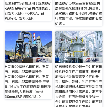
压紧制样粉碎机适用于煤炭铁矿
的原铁矿(500mm左右)逐级的
石铁合金等矿产品的详细页面。
磨粉到毫米级细料的机械设备，
订货号:KER-FK400A，品
通常采用铁矿石干选机对贫矿进
牌:KeR，货号:KER
行富集作业，将富集的铁矿石富
矿送 …
HC1500磨粉机铬矿石、石英
矿石粉碎机多少钱一台？矿石粉
石、石膏小型雷蒙磨设备
碎机环保生产厂家推荐-机器政
HC1500磨粉机铬矿石、石英
府出台相关政策来支持矿山开
石、石膏小型雷蒙磨设备,产量
采、磨粉、制砂，利用矿石生产
6-16t/h,工作原理自磨,粉碎程
机制砂能很好地解决河砂乱采问
度细粉碎,入料粒度（mm）
题和市场用砂供需矛盾。那不少
30mm,成品细度0.18-0
人会问：矿石粉碎机多少钱一
台？能实现环保生产吗？能不能
推荐个？那请您往下看！