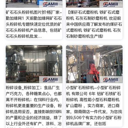
矿石石头粉碎机图片|价格|厂家-
【煤矸石式磨粉机 铁矿石式磨
勤加缘网1 天前勤加缘网矿石石
粉机 石灰石制砂磨粉机 欢迎前
头粉碎机专题快速定位优质的矿
来中国供应商了解发布的煤矸石
石石头粉碎机产品信息，包括矿
式磨粉机 铁矿石式磨粉机 石灰
石石头粉碎机批发…
石制砂磨粉机生产线!
粉碎设备_粉碎加工；食品厂生
小型矿石粉碎机-小型矿石粉碎
产巧克力，各种糖果点心，也都
机 有限公司 6年 铝矿石铁矿石
离不开粉碎机；在饲料行业内，
粉碎机 高性能小型石料磨粉机
粉碎机更是重要的生产设备，粉
矿山磨粉 ，实力商家，进口商
碎机选用妥否，直接影响到饲料
家，微商微店一件代发，为您找
的产量和企业的经济效益，除了
到9,506个有实力的小型矿石粉
以上行业外还有矿产、涂料、冶
碎机品牌厂家，还包括