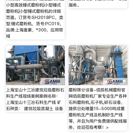
小型高效锤式磨粉机|小型锤式
服务。
磨粉机|小型锤式磨粉机的详细
页面。订货号:SH2018PC，类
型:锤式磨粉机，货号:PC019，
品牌:上海嵩豪，*300，应用领
域
上海宝山十三冶建筑垃圾磨粉石
磨粉筛分设备-佰辰机械磨粉官
料生产线现场案例案例名称：
网佰辰磨粉机厂家专业生产各种
上海宝山十三冶石料生产线 矿
石料磨粉机,石子机,碎石设备，
石种类： 建筑垃圾混凝土 设备
提供日处理量15-5000吨成套
磨粉机生产线及机制砂生产线
等，并且为用户免费提供配线服
务，欢迎莅临考察！>