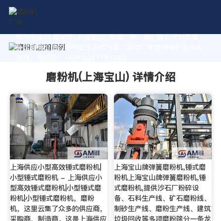
作为专业的 磨粉机(上海宝山) 制造厂家，我们致力于为您量
身定制高价值的粉体加工系统方案。获取厂家直销报价及技术
支持，请拨打：+8618037793862
磨粉机(上海宝山) 详情介绍
上海供应小型高效锤式磨粉机|
上海宝山牌弹簧磨粉机,锤式磨
小型锤式磨粉机 - 上海供应小
粉机上海宝山牌弹簧磨粉机,锤
型高效锤式磨粉机|小型锤式磨
式磨粉机,提供沙石厂粉碎设
粉机|小型锤式磨粉机，磨粉
备、石料生产线、矿石磨粉线、
机，这里云集了众多的供应商，
制砂生产线、磨粉生产线、建筑
采购商，制造商。这是上海供应
垃圾回收等多项磨粉筛分一条龙