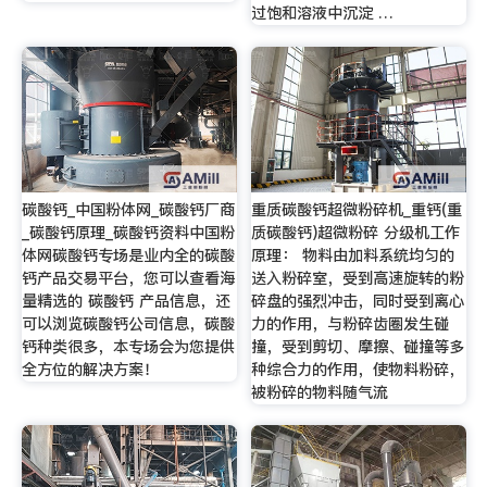
过饱和溶液中沉淀 …
碳酸钙_中国粉体网_碳酸钙厂商
重质碳酸钙超微粉碎机_重钙(重
_碳酸钙原理_碳酸钙资料中国粉
质碳酸钙)超微粉碎 分级机工作
体网碳酸钙专场是业内全的碳酸
原理： 物料由加料系统均匀的
钙产品交易平台，您可以查看海
送入粉碎室，受到高速旋转的粉
量精选的 碳酸钙 产品信息，还
碎盘的强烈冲击，同时受到离心
可以浏览碳酸钙公司信息，碳酸
力的作用，与粉碎齿圈发生碰
钙种类很多，本专场会为您提供
撞，受到剪切、摩擦、碰撞等多
全方位的解决方案！
种综合力的作用，使物料粉碎，
被粉碎的物料随气流