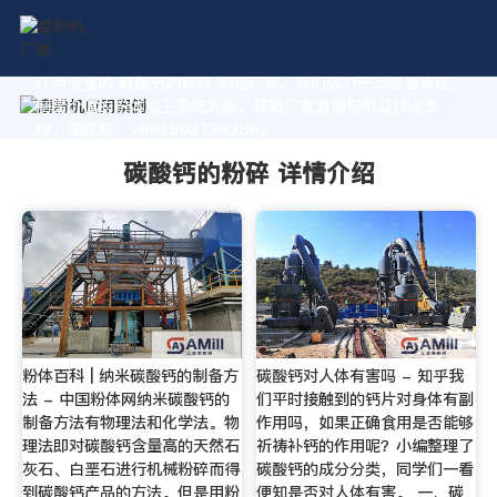
作为专业的 碳酸钙的粉碎 制造厂家，我们致力于为您量身定
制高价值的粉体加工系统方案。获取厂家直销报价及技术支
持，请拨打：+8618037793862
碳酸钙的粉碎 详情介绍
粉体百科 | 纳米碳酸钙的制备方
碳酸钙对人体有害吗 - 知乎我
法 - 中国粉体网纳米碳酸钙的
们平时接触到的钙片对身体有副
制备方法有物理法和化学法。物
作用吗，如果正确食用是否能够
理法即对碳酸钙含量高的天然石
祈祷补钙的作用呢？小编整理了
灰石、白垩石进行机械粉碎而得
碳酸钙的成分分类，同学们一看
到碳酸钙产品的方法。但是用粉
便知是否对人体有害。 一、碳