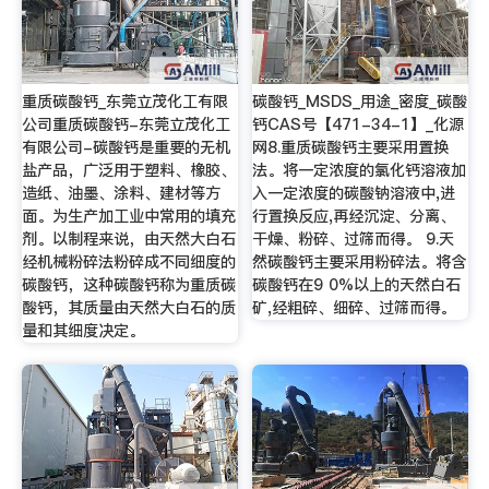
重质碳酸钙_东莞立茂化工有限
碳酸钙_MSDS_用途_密度_碳酸
公司重质碳酸钙-东莞立茂化工
钙CAS号【471-34-1】_化源
有限公司-碳酸钙是重要的无机
网8.重质碳酸钙主要采用置换
盐产品，广泛用于塑料、橡胶、
法。将一定浓度的氯化钙溶液加
造纸、油墨、涂料、建材等方
入一定浓度的碳酸钠溶液中,进
面。为生产加工业中常用的填充
行置换反应,再经沉淀、分离、
剂。以制程来说，由天然大白石
干燥、粉碎、过筛而得。 9.天
经机械粉碎法粉碎成不同细度的
然碳酸钙主要采用粉碎法。将含
碳酸钙，这种碳酸钙称为重质碳
碳酸钙在9 0%以上的天然白石
酸钙，其质量由天然大白石的质
矿,经粗碎、细碎、过筛而得。
量和其细度决定。