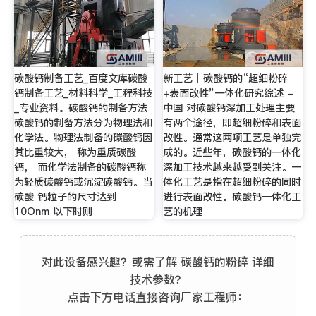
碳酸钙制备工艺_百度文库碳酸
新工艺│碳酸钙的“超细粉碎
钙制备工艺_材料科学_工程科技
+表面改性”一体化研究综述 -
_专业资料。碳酸钙的制备方法
中国 对碳酸钙深加工处理主要
碳酸钙的制备方法分为物理法和
有两个途径，即超细粉碎和表面
化学法。物理法制备的碳酸钙因
改性。通常这两项工艺是单独完
其比重较大， 称为重质碳酸
成的。近些年，碳酸钙的一体化
钙， 而化学法制备的碳酸钙称
深加工技术越来越受到关注。一
为轻质碳酸钙或沉淀碳酸钙。当
体化工艺是指在超细粉碎的同时
碳酸 钙粒子的尺寸达到
进行表面改性。碳酸钙一体化工
10Onm 以下时则
艺的机理
对此设备感兴趣？或需了解 碳酸钙的粉碎 详细
技术参数？
点击下方电话直接咨询厂家工程师：