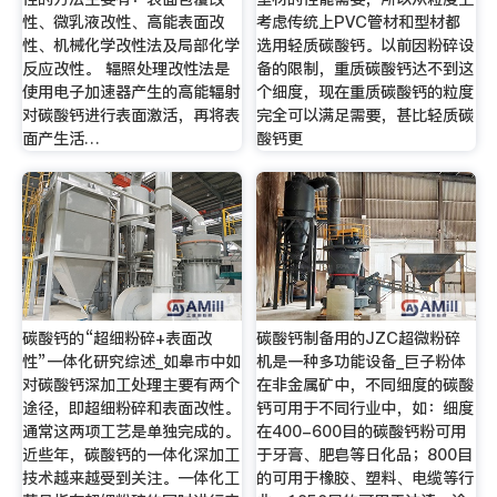
性、微乳液改性、高能表面改
考虑传统上PVC管材和型材都
性、机械化学改性法及局部化学
选用轻质碳酸钙。以前因粉碎设
反应改性。 辐照处理改性法是
备的限制，重质碳酸钙达不到这
使用电子加速器产生的高能辐射
个细度，现在重质碳酸钙的粒度
对碳酸钙进行表面激活，再将表
完全可以满足需要，甚比轻质碳
面产生活…
酸钙更
碳酸钙的“超细粉碎+表面改
碳酸钙制备用的JZC超微粉碎
性”一体化研究综述_如皋市中如
机是一种多功能设备_巨子粉体
对碳酸钙深加工处理主要有两个
在非金属矿中，不同细度的碳酸
途径，即超细粉碎和表面改性。
钙可用于不同行业中，如：细度
通常这两项工艺是单独完成的。
在400-600目的碳酸钙粉可用
近些年，碳酸钙的一体化深加工
于牙膏、肥皂等日化品；800目
技术越来越受到关注。一体化工
的可用于橡胶、塑料、电缆等行