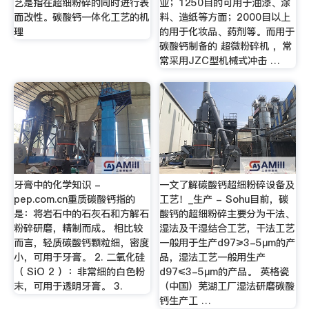
艺是指在超细粉碎的同时进行表
业；1250目的可用于油漆、涂
面改性。碳酸钙一体化工艺的机
料、造纸等方面；2000目以上
理
的用于化妆品、药剂等。而用于
碳酸钙制备的 超微粉碎机 ，常
常采用JZC型机械式冲击 …
牙膏中的化学知识 -
一文了解碳酸钙超细粉碎设备及
pep.com.cn重质碳酸钙指的
工艺！_生产 - Sohu目前，碳
是：将岩石中的石灰石和方解石
酸钙的超细粉碎主要分为干法、
粉碎研磨，精制而成。 相比较
湿法及干湿结合工艺，干法工艺
而言，轻质碳酸钙颗粒细，密度
一般用于生产d97≥3-5μm的产
小，可用于牙膏。 2. 二氧化硅
品，湿法工艺一般用生产
（ SiO 2 ）：非常细的白色粉
d97≤3-5μm的产品。 英格瓷
末，可用于透明牙膏。 3.
（中国）芜湖工厂湿法研磨碳酸
钙生产工 …