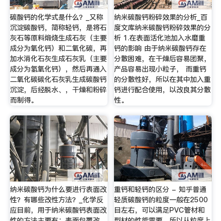
碳酸钙的化学式是什么？_又称
纳米碳酸钙粉碎效果的分析_百
沉淀碳酸钙，简称轻钙，是将石
度文库纳米碳酸钙粉碎效果的分
灰石等原料煅烧生成石灰（主要
析 1.在表面活化池加入水磨重
成分为氧化钙）和二氧化碳，再
钙的影响 由于纳米碳酸钙存在
加水消化石灰生成石灰乳（主要
分散困难，在干燥后容易团聚，
成分为氢氧化钙），然后再通入
产品容易出现小粒子， 而重钙
二氧化碳碳化石灰乳生成碳酸钙
的分散性好，所以在其中加入重
沉淀，后经脱水、，干燥和粉碎
钙进行配合使用，以改良其分散
而制得。
性。
纳米碳酸钙为什么要进行表面改
重钙和轻钙的区分 - 知乎普通
性？有哪些改性方法？_化学反
轻质碳酸钙的粒度一般在2500
应目前，用于纳米碳酸钙表面改
目左右，可以满足PVC管材和
性的方法主要有：表面包覆改
型材的性能需要，所以从粒度上