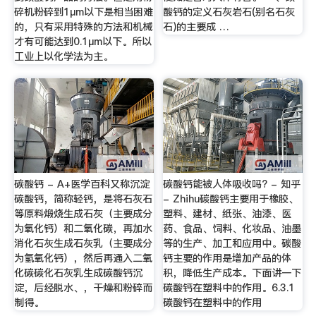
碎机粉碎到1μm以下是相当困难
酸钙的定义石灰岩石(别名石灰
的，只有采用特殊的方法和机械
石)的主要成 …
才有可能达到0.1μm以下。所以
工业上以化学法为主。
碳酸钙 - A+医学百科又称沉淀
碳酸钙能被人体吸收吗? - 知乎
碳酸钙，简称轻钙，是将石灰石
- Zhihu碳酸钙主要用于橡胶、
等原料煅烧生成石灰（主要成分
塑料、建材、纸张、油漆、医
为氧化钙）和二氧化碳，再加水
药、食品、饲料、化妆品、油墨
消化石灰生成石灰乳（主要成分
等的生产、加工和应用中。碳酸
为氢氧化钙），然后再通入二氧
钙主要的作用是增加产品的体
化碳碳化石灰乳生成碳酸钙沉
积，降低生产成本。下面讲一下
淀，后经脱水、，干燥和粉碎而
碳酸钙在塑料中的作用。6.3.1
制得。
碳酸钙在塑料中的作用