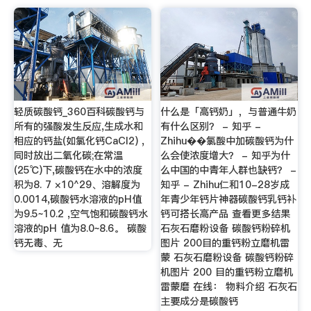
轻质碳酸钙_360百科碳酸钙与
什么是「高钙奶」，与普通牛奶
所有的强酸发生反应,生成水和
有什么区别？ - 知乎 -
相应的钙盐(如氯化钙CaCl2) ,
Zhihu��氯酸中加碳酸钙为什
同时放出二氧化碳;在常温
么会使浓度增大？ - 知乎为什
(25℃)下,碳酸钙在水中的浓度
么中国的中青年人群也缺钙？ -
积为8. 7 ×10^29、溶解度为
知乎 - Zhihu仁和10-28岁成
0.0014,碳酸钙水溶液的pH值
年青少年钙片神器碳酸钙乳钙补
为9.5~10.2 ,空气饱和碳酸钙水
钙可搭长高产品 查看更多结果
溶液的pH 值为8.0~8.6。 碳酸
石灰石磨粉设备 碳酸钙粉碎机
钙无毒、无
图片 200目的重钙粉立磨机雷
蒙 石灰石磨粉设备 碳酸钙粉碎
机图片 200 目的重钙粉立磨机
雷蒙磨 在线： 物料介绍 石灰石
主要成分是碳酸钙