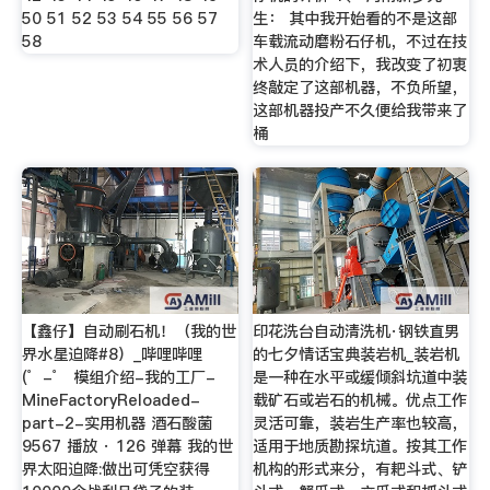
50 51 52 53 54 55 56 57
生： 其中我开始看的不是这部
58
车载流动磨粉石仔机，不过在技
术人员的介绍下，我改变了初衷
终敲定了这部机器，不负所望，
这部机器投产不久便给我带来了
桶
【鑫仔】自动刷石机！（我的世
印花洗台自动清洗机·钢铁直男
界水星迫降#8）_哔哩哔哩
的七夕情话宝典装岩机_装岩机
(゜-゜ 模组介绍-我的工厂-
是一种在水平或缓倾斜坑道中装
MineFactoryReloaded-
载矿石或岩石的机械。优点工作
part-2-实用机器 酒石酸菌
灵活可靠，装岩生产率也较高，
9567 播放 · 126 弹幕 我的世
适用于地质勘探坑道。按其工作
界太阳迫降:做出可凭空获得
机构的形式来分，有耙斗式、铲