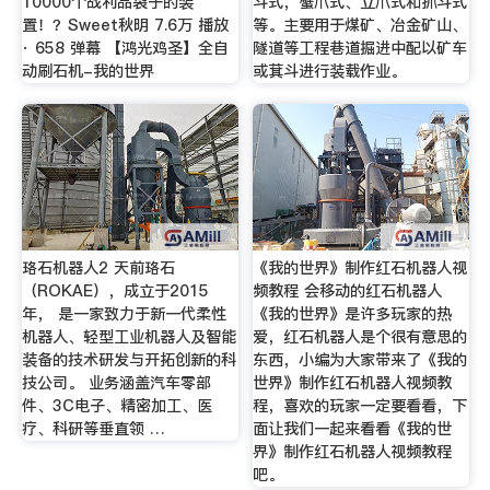
10000个战利品袋子的装
斗式，蟹爪式、立爪式和抓斗式
置！？Sweet秋明 7.6万 播放
等。主要用于煤矿、冶金矿山、
· 658 弹幕 【鸿光鸡圣】全自
隧道等工程巷道掘进中配以矿车
动刷石机-我的世界
或萁斗进行装载作业。
珞石机器人2 天前珞石
《我的世界》制作红石机器人视
（ROKAE），成立于2015
频教程 会移动的红石机器人
年， 是一家致力于新一代柔性
《我的世界》是许多玩家的热
机器人、轻型工业机器人及智能
爱，红石机器人是个很有意思的
装备的技术研发与开拓创新的科
东西，小编为大家带来了《我的
技公司。 业务涵盖汽车零部
世界》制作红石机器人视频教
件、3C电子、精密加工、医
程，喜欢的玩家一定要看看，下
疗、科研等垂直领 …
面让我们一起来看看《我的世
界》制作红石机器人视频教程
吧。