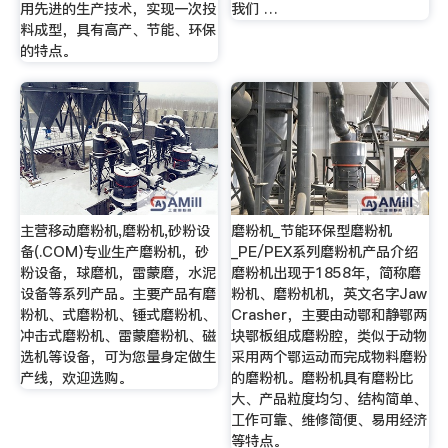
用先进的生产技术，实现一次投
我们 …
料成型，具有高产、节能、环保
的特点。
主营移动磨粉机,磨粉机,砂粉设
磨粉机_节能环保型磨粉机
备(.COM)专业生产磨粉机，砂
_PE/PEX系列磨粉机产品介绍
粉设备，球磨机，雷蒙磨，水泥
磨粉机出现于1858年，简称磨
设备等系列产品。主要产品有磨
粉机、磨粉机机，英文名字Jaw
粉机、式磨粉机、锤式磨粉机、
Crasher，主要由动鄂和静鄂两
冲击式磨粉机、雷蒙磨粉机、磁
块鄂板组成磨粉腔，类似于动物
选机等设备，可为您量身定做生
采用两个鄂运动而完成物料磨粉
产线，欢迎选购。
的磨粉机。磨粉机具有磨粉比
大、产品粒度均匀、结构简单、
工作可靠、维修简便、易用经济
等特点。