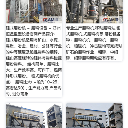
锤式磨粉机 - 磨粉设备 - 郑州
专业生产磨粉机,移动磨粉站,锤
恒星重型设备官网产品简介：
式磨粉机,式磨粉机等 磨粉机各
锤式磨粉机适用与矿山、水泥、
种：磨粉机机，磨粉机，磨粉
煤炭、冶金、建材、公路等行业
机，锤破机，冲击破均可完成对
的中等硬度及脆性物料的细碎,
矿石的磨粉作业，粗碎，中细
经由高速旋转的锤体与物料碰撞
碎，细碎磨粉颗粒应有尽有。
磨粉物料。 结构简单、磨粉比
大、生产效率高。可作干、湿两
种形式磨粉。 锤式磨粉机的优
点： 磨粉比大( -般为10-25,
高者达50) , 生产能力高,产品均
匀, 过分现象