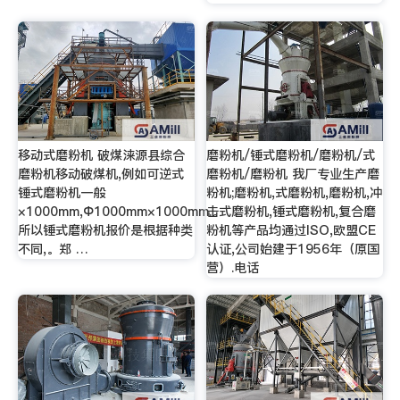
移动式磨粉机 破煤涞源县综合
磨粉机/锤式磨粉机/磨粉机/式
磨粉机移动破煤机,例如可逆式
磨粉机/磨粉机 我厂专业生产磨
锤式磨粉机一般
粉机;磨粉机,式磨粉机,磨粉机,冲
×1000mm,Φ1000mm×1000mm.。
击式磨粉机,锤式磨粉机,复合磨
所以锤式磨粉机报价是根据种类
粉机等产品均通过ISO,欧盟CE
不同,。郑 …
认证,公司始建于1956年（原国
营）.电话