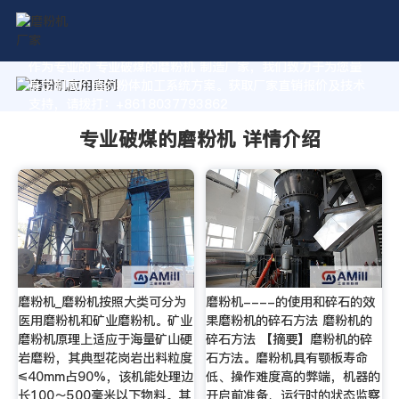
作为专业的 专业破煤的磨粉机 制造厂家，我们致力于为您量
身定制高价值的粉体加工系统方案。获取厂家直销报价及技术
支持，请拨打：+8618037793862
专业破煤的磨粉机 详情介绍
磨粉机_磨粉机按照大类可分为
磨粉机----的使用和碎石的效
医用磨粉机和矿业磨粉机。矿业
果磨粉机的碎石方法 磨粉机的
磨粉机原理上适应于海量矿山硬
碎石方法 【摘要】磨粉机的碎
岩磨粉，其典型花岗岩出料粒度
石方法。磨粉机具有颚板寿命
≤40mm占90%，该机能处理边
低、操作难度高的弊端，机器的
长100～500毫米以下物料。其
开启前准备、运行时的状态监察