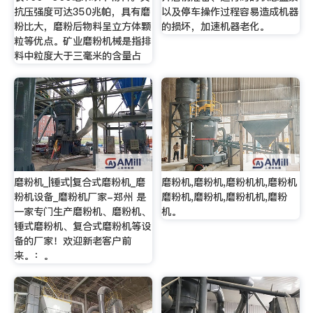
抗压强度可达350兆帕，具有磨
以及停车操作过程容易造成机器
粉比大，磨粉后物料呈立方体颗
的损坏，加速机器老化。
粒等优点。矿业磨粉机械是指排
料中粒度大于三毫米的含量占
磨粉机_|锤式|复合式磨粉机_磨
磨粉机,磨粉机,磨粉机机,磨粉机
粉机设备_磨粉机厂家-郑州 是
磨粉机,磨粉机,磨粉机机,磨粉
一家专门生产磨粉机、磨粉机、
机。
锤式磨粉机、复合式磨粉机等设
备的厂家！欢迎新老客户前
来。：。