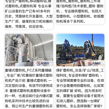
专业生产磨粉机,移动磨粉站,锤
磨粉机_磨粉机_磨粉机工作原
式磨粉机,式磨粉机等 专业从事
理/结构图/技术参数_磨粉 磨粉
矿山设备的生产已有40多年的
机 ，专业提供磨粉机，包括大
历史。凭借绿化开发基地，大型
型磨粉机，小型磨粉机，欧版磨
生产厂房，雄厚的实力和完善的
粉机等多个系列和。
服务，凭借其。欢迎咨询。
重锤式磨粉机_PCZ系列重锤破
煤矿磨粉机_冶金/矿山/地质_工
_专业厂家/优惠报价重锤式磨粉
程科技_专业资料煤矿磨粉机 -
机机产品介绍 重锤式磨粉机 一
专业领域需要专业的设备，在很
次定型的设备，有效节约使用成
多行业需要用到磨粉机，比如常
本 重锤式磨粉机是磨粉设备中
见的煤矿破 碎机，因为很多时
的一种，也是目前行业内锤式磨
候，需要专业磨粉设备才能将大
粉机系列中技术比较先进的设
石块儿磨碎。想选购一台煤矿
备，我公司生产的重锤磨粉机采
磨粉机，怎么选择销售厂家呢？