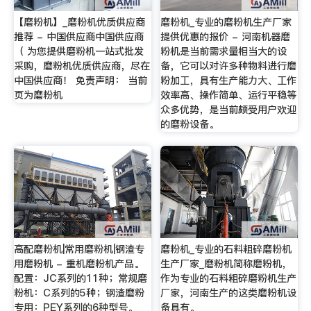
【磨粉机】_磨粉机优质供应商
磨粉机_专业的磨粉机生产厂家
推荐 - 中国供应商中国供应商
提供优惠的报价 - 河南机器磨
（ 为您提供磨粉机一站式批发
粉机是当前需求量相当大的设
采购，磨粉机优质供应商，尽在
备，它可以对许多种物料进行磨
中国供应商！ 免责声明： 当前
粉加工，具有生产能力大、工作
页为磨粉机
效率高、操作简单、运行平稳等
众多优势，是当前颇受用户欢迎
的磨粉设备。
高配磨粉机|常用磨粉机|钢渣专
磨粉机_专业的石料粗碎磨粉机
用磨粉机 - 重机磨粉机产品。
生产厂家_磨粉机简称磨粉机，
配置：JC系列的11种；常规磨
作为专业的石料粗碎磨粉机生产
粉机：C系列的5种；钢渣磨粉
厂家，河南生产的这类磨粉机设
专用：PEY系列的6种型号。
备具有。