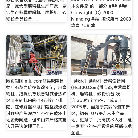
是一家大型磨粉机生产厂家，专
本文件是 的一部分 ### ###
业生产各类磨粉机、磨粉机、砂
Copyright (C) 2003
粉设备等设备，。
Nianqing ### 版权所有 2003
念青 ### 本
网页视图iqilu.com莒县聚隆建
_磨粉机_磨粉机_砂粉设备网
材厂石灰岩矿在整改期间，用磨
(Hc360.Com)供应商,主营磨粉
粉锤、挖掘机等设备对其合法矿
机、磨粉机、砂粉设备,欢
区原有矿坑内的碎石进行了排
迎!360行,行行在。 成立于
险，在修路整平及排险整改爆破
2005年，坐落于美丽的浦东新
过程中产生噪声；不存在破坏土
区，拥有10万平方米生产基
地资源问题；但矿山未严格实施
地，汇聚了一批高技术人才，是
边开采边治理工作。
一家专业的生产设备的高新技术
企业。