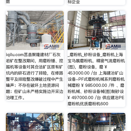
限
标企业
iqilu.com莒县聚隆建材厂石灰
_磨粉机_砂粉设备_磨粉机上海
岩矿在整改期间，用磨粉锤、挖
宝马展磨粉机，精密气流磨粉机
掘机等设备对其合法矿区原有矿
(图)，磨粉设备，磨 ¥
坑内的碎石进行了排险，在修路
453000.00 /台 上海建冶矿山
整平及排险整改爆破过程中产生
设备-PF式磨粉机械系列磨粉机
噪声；不存在破坏土地资源问
械磨粉 ¥ 985000.00 /件 、磨
题；但矿山未严格实施边开采边
粉机械、砂粉设备械(图)制砂设
治理工作。
¥ 497000.00 /台 供应建冶PE
磨粉机优质磨粉机600