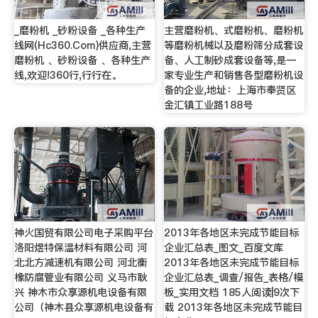
_磨粉机 _砂粉设备 _各种生产
主营磨粉机、式磨粉机、磨粉机
线网(Hc360.Com)供应商,主营
等磨粉机械以及磨粉筛分成套设
磨粉机 、砂粉设备 、各种生产
备、人工制砂成套设备等,是一
线,欢迎!360行,行行在。
家专业生产和销售各型磨粉机设
备的企业,地址：上海市奉贤区
金汇镇工业路188号
神火国贸有限公司电子采购平台
2013年各地区未完成节能目标
洛阳煜特保温材料有限公司 河
企业汇总表_图文_百度文库
北北方减速机有限公司 河北衡
2013年各地区未完成节能目标
橡防腐管业有限公司 义马市耿
企业汇总表_调查/报告_表格/模
兴 神木市众享源机电设备有限
板_实用文档 185人阅读|9次下
公司（神木县众享源机电设备有
载 2013年各地区未完成节能目