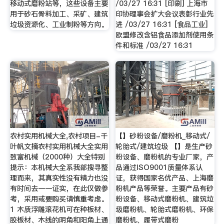
移动式磨粉站等，这些设备主要
/03/27 16:31 [印刷] 上海市
用于砂石骨料加工、采矿、建筑
印协理事会扩大会议表彰行业先
垃圾资源化、工业制粉等方向。
进 /03/27 16:31 [食品工业]
欧盟修改含铝食品添加剂使用条
件和标准 /03/27 16:31
农村实用机械大全,农村项目-千
【】砂粉设备/磨粉机_移动式/
叶帆文摘农村实用机械大全实用
轮胎式/建筑垃圾 【】是生产砂
致富机械（2000种）大全特别
粉设备、磨粉机的专业厂家，产
提示：本机械大全系我部搜寻整
品通过ISO9001质量体系认
理而来，其真实性没有精力也没
证，获得国家名优产品、上海磨
有时间去一一证实，在此仅做参
粉机产品等荣誉。主要产品有砂
考，采用或要购买请慎重考虑。
粉设备、移动式磨粉机、建筑垃
1 木质浮雕滚花机可在种板材、
圾磨粉机、轮胎式磨粉机、环保
胶板材、木线的阴角和阳角上通
磨粉机、履带式磨粉