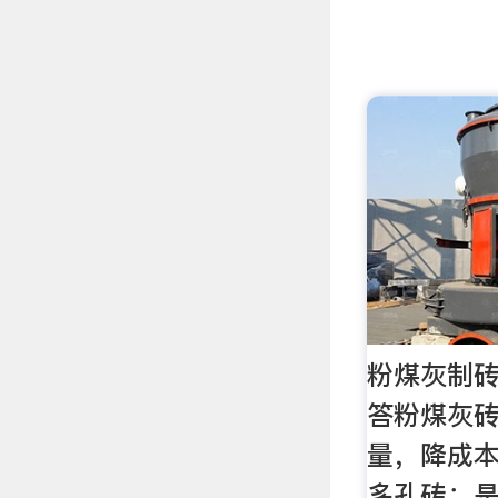
粉煤灰制砖
答粉煤灰
量，降成本
多孔砖：