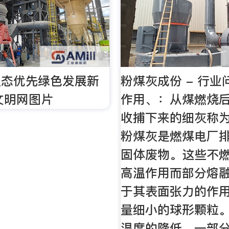
生态优先绿色发展新
粉煤灰成份 - 行
汉文明网图片
作用、：从煤燃烧
收捕下来的细灰称
粉煤灰是燃煤电厂
固体废物。这些不
高温作用而部分熔
于其表面张力的作
量细小的球形颗粒
温度的降低，一部