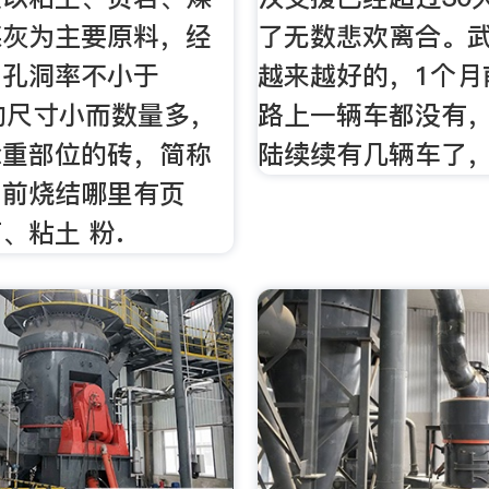
煤灰为主要原料，经
了无数悲欢离合。
，孔洞率不小于
越来越好的，1个月
的尺寸小而数量多，
路上一辆车都没有
承重部位的砖，简称
陆续续有几辆车了，
目前烧结哪里有页
、粘土 粉.