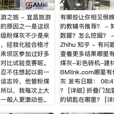
游之旅 - 宜昌旅游
有哪些让你相见恨
豪的原因之一是这坝
的教辅书推荐？ -
一级粉煤灰不少是来
数据？怎么挖掘？ -
厂，经我化验合格才
Zhihu 知乎 - 有
甚来坝区参加过好多
查看更多结果哪里
的对比试验竞赛呢。
煤灰-彩色砖机-建材
总忍不住想起以前一
BMlink.com哪
的谈志玲，他管粉煤
灰 发布日期： 08:4
，所以，我每次上大
？ [详细] 折叠门
比一般人更激动些。
的钥匙在哪里？ [详