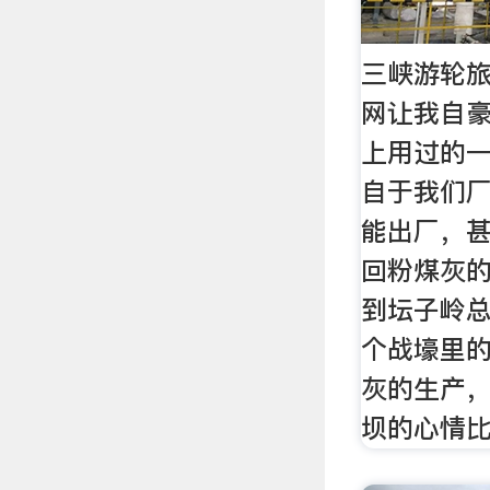
三峡游轮旅
网让我自
上用过的
自于我们
能出厂，
回粉煤灰
到坛子岭
个战壕里
灰的生产
坝的心情