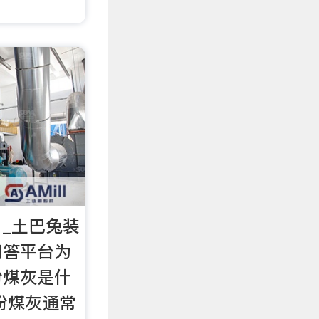
_土巴兔装
问答平台为
粉煤灰是什
粉煤灰通常