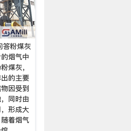
业问答粉煤灰
后的烟气中
为粉煤灰，
排出的主要
燃物因受到
融，同时由
用，形成大
。随着烟气
分熔