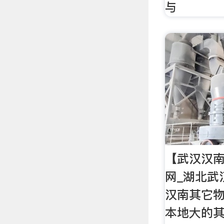
与
【武汉汉南
网_湖北武
汉南其它
本地大的