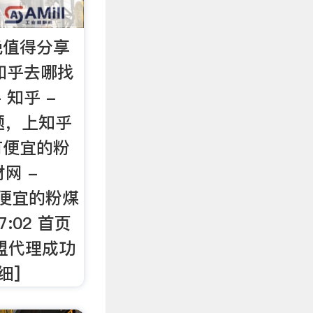
晚值得分享
 知乎去哪找
 知乎 -
问题，上知乎
有便宜的粉
网 -
里有便宜的粉煤
7:02 首页
加盟代理成功
细]