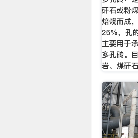
矸石或粉
焙烧而成
25%，孔
主要用于
多孔砖。
岩、煤矸石