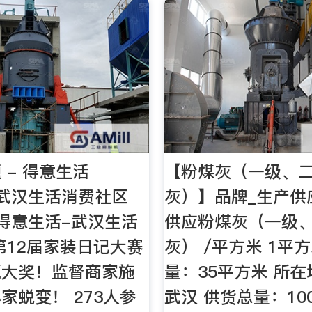
 - 得意生活
【粉煤灰（一级、
om 武汉生活消费社区
灰）】品牌_生产供
,得意生活-武汉生活
供应粉煤灰（一级
第12届家装日记大赛
灰） /平方米 1平
赢大奖！监督商家施
量：35平方米 所
家蜕变！ 273人参
武汉 供货总量：100