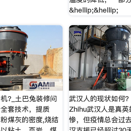
&hellip;&hellip;
机?_土巴兔装修问
武汉人的现状如何？ 
砖全套技术，提质
Zhihu武汉人是真
粉煤灰的密度,烧结
惨，但疫情总会过
是以粘土、页岩、煤
汉支援已经超过30