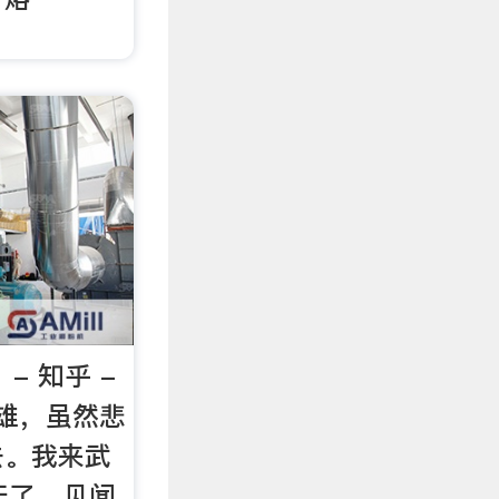
- 知乎 -
英雄，虽然悲
去。我来武
天了，见闻