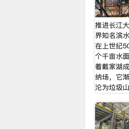
推进长江
界知名滨水
在上世纪5
个千亩水
着戴家湖
纳场，它
沦为垃圾山