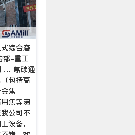
立式综合磨
购部-重工
 … 焦碳通
焦（包括高
合金焦
石用焦等沸
来我公司不
加工设备，
艺不错，欢