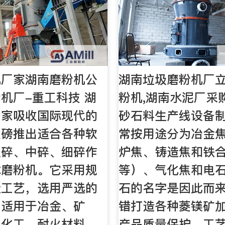
机厂家湖南磨粉机公
湖南垃圾磨粉机厂
机厂-重工科技 湖
粉机,湖南水泥厂采
厂家吸收国际现代的
砂石料生产线设备制
重磅推出适合各种软
常按用途分为冶金
粗碎、中碎、细碎作
炉焦、铸造焦和铁
式磨粉机。它采用规
等）、气化焦和电
造工艺，选用严选的
石的名字是因此而
，适用于冶金、矿
错打造各种菱镁矿
、化工、耐火材料、
产品质量保护，工