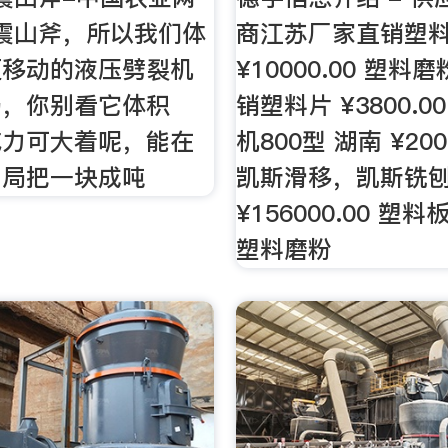
震山斧，所以我们体
商江苏厂家直销塑
便移动的液压劈裂机
¥10000.00 塑
场，你别看它体积
销塑料片 ¥3800.0
威力可大着呢，能在
机800型 湖南 ¥200
内局把一块成吨
凯斯滑移，凯斯铣
¥156000.00 塑
塑料磨粉