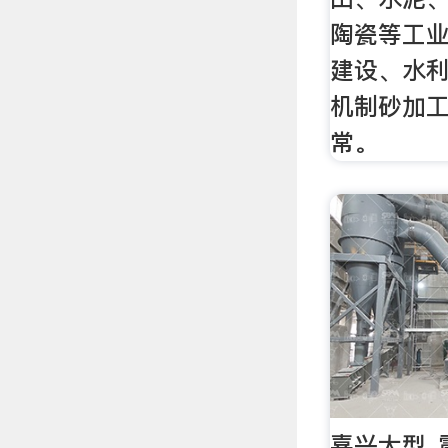
陶瓷等工
建设、水
机制砂加
常。
嘉兴大型_