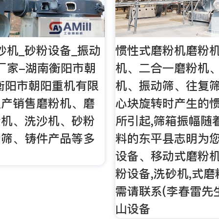
沙机_砂粉设备_振动
惯性式磨粉机磨粉
厂家-湖南衡阳市朝
机、二合一磨粉机
衡阳市朝阳重机有限
机、振动筛、往复
生产销售磨粉机、磨
心块旋转时产生的
粉机、洗沙机、砂粉
所引起,筛箱振幅随
动筛、铸件产品等多
料的东平县志明为
，
设备、移动式磨粉机
粉设备,洗砂机,式磨
需请联系(李春雷先生
山设备