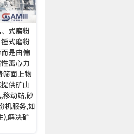
机、式磨粉
、锤式磨粉
筛而是由偏
惯性离心力
着筛面上物
您提供矿山
,移动站,砂
粉机服务,如
),解决矿