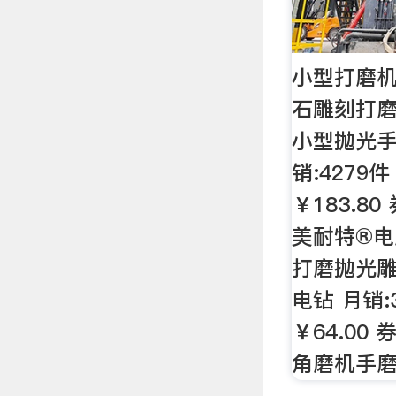
小型打磨
石雕刻打
小型抛光手
销:4279件
￥183.80
美耐特®
打磨抛光雕
电钻 月销:
￥64.00 
角磨机手