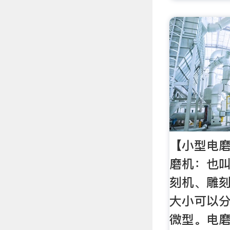
【小型电
磨机：也
刻机、雕
大小可以
微型。电