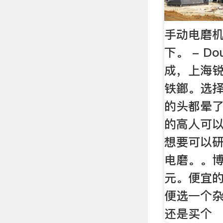
手动电磨
下。 - D
成，上海
铁鎯。选
的头都晕
的高人可
想要可以
电磨。。
元。便宜
便选一个
还是买个