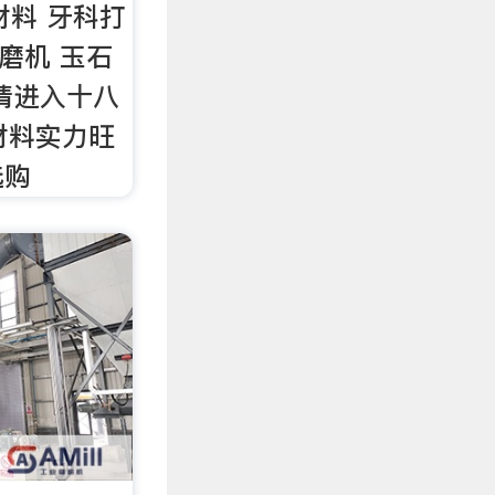
材料 牙科打
打磨机 玉石
请进入十八
材料实力旺
选购