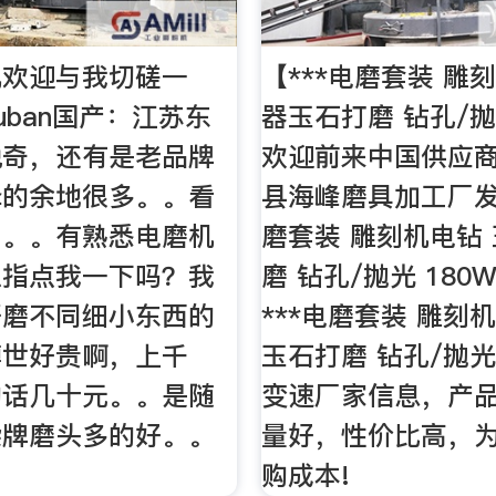
机欢迎与我切磋一
【***电磨套装 雕
ouban国产：江苏东
器玉石打磨 钻孔/抛光
锐奇，还有是老品牌
欢迎前来中国供应
择的余地很多。。看
县海峰磨具加工厂发
了。。有熟悉电磨机
磨套装 雕刻机电钻
以指点我一下吗？我
磨 钻孔/抛光 180
研磨不同细小东西的
***电磨套装 雕刻
博世好贵啊，上千
玉石打磨 钻孔/抛光 
的话几十元。。是随
变速厂家信息，产
杂牌磨头多的好。。
量好，性价比高，
购成本!