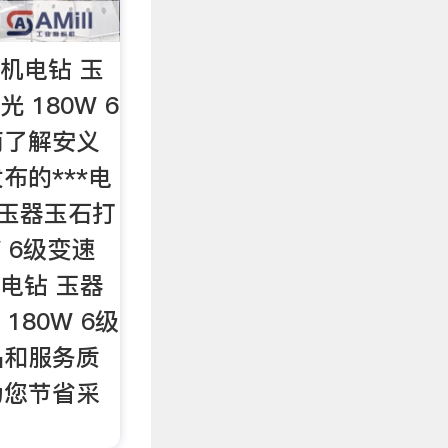
刻机电钻 玉
 180W 6
商了解安义
布的***电
 玉器玉石打
W 6级变速
机电钻 玉器
180W 6级
品和服务质
为您节省采