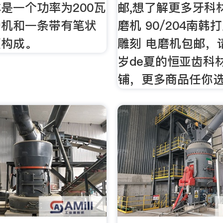
是一个功率为200瓦
邮,想了解更多牙科
动机和一条带有笔状
磨机 90/204南韩
鞭构成。
雕刻 电磨机包邮，
岁de夏的恒亚齿科
铺，更多商品任你