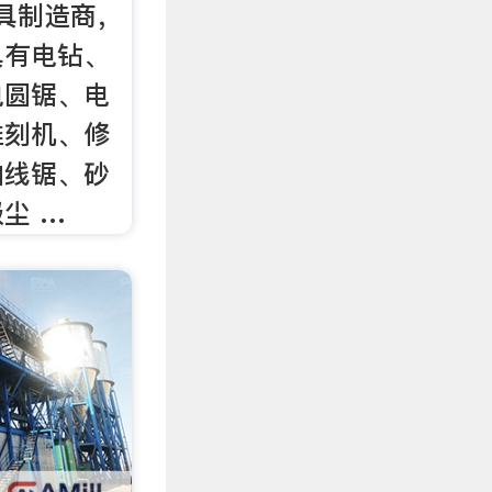
具制造商，
具有电钻、
电圆锯、电
雕刻机、修
曲线锯、砂
尘 …