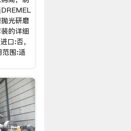
DREMEL
磨抛光研磨
套装的详细
进口:否，
用范围:适