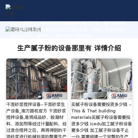
作为专业的 生产腻子粉的设备那里有 制造厂家，我们致力于
为您量身定制高价值的粉体加工系统方案。获取厂家直销报价
及技术支持，请拨打：+8618037793862
生产腻子粉的设备那里有 详情介绍
干混砂浆搅拌设备-干混砂浆生
买腻子粉设备需要投资多少钱 -
产设备_南方路机官方 干混砂浆
This & That building
搅拌设备,是将成品砂、胶凝材
materials买腻子粉设备需要投
料、添加剂等经过计量配料，经
资多少钱 icedu加工腻子粉设备
过混合搅拌之后，再将得到的干
要多少钱 加工腻子粉设备不止
混砂浆进行机械包装的整套生产
一台,需要组建一个完整的生产