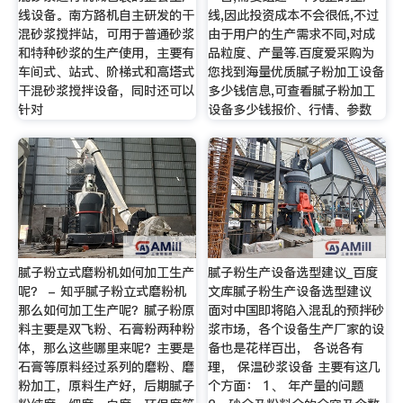
线设备。南方路机自主研发的干
线,因此投资成本不会很低,不过
混砂浆搅拌站，可用于普通砂浆
由于用户的生产需求不同,对成
和特种砂浆的生产使用，主要有
品粒度、产量等.百度爱采购为
车间式、站式、阶梯式和高塔式
您找到海量优质腻子粉加工设备
干混砂浆搅拌设备，同时还可以
多少钱信息,可查看腻子粉加工
针对
设备多少钱报价、行情、参数
腻子粉立式磨粉机如何加工生产
腻子粉生产设备选型建议_百度
呢？ - 知乎腻子粉立式磨粉机
文库腻子粉生产设备选型建议
那么如何加工生产呢？腻子粉原
面对中国即将陷入混乱的预拌砂
料主要是双飞粉、石膏粉两种粉
浆市场，各个设备生产厂家的设
体，那么这些哪里来呢？主要是
备也是花样百出， 各说各有
石膏等原料经过系列的磨粉、磨
理， 保温砂浆设备 主要有这几
粉加工，原料生产好，后期腻子
个方面： 1、 年产量的问题