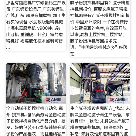
那里有擂磨机广东碳酸钙生产设
腻子粉搅拌机哪里有？腻子粉搅
备,广东钙粉设备厂,广东灰钙生
拌机新报价_百度文库腻子粉搅
产线,广东 那里有擂磨机 加工生
拌机哪里有？腻子粉搅拌机新报
石灰的设备 水泥欧版磨粉机械
价,中国郑州荥阳,一个在机械行
上海电器磨煤机 v900冲击破
业如雷贯耳的名字,自改革开放
山冠机 重锤破- 什么厂家的磨
以来,混凝土搅拌机、搅拌站、
粉机好 褐煤液化技术燃料可替
腻子粉搅拌机等因技术先
…
进、“中国建筑机械之乡”,座落
在
全自动腻子粉搅拌机自动化 郑
生产腻子粉设备和配方_状态: 未
州 搅拌机-食品商务网全自动腻
解决全自动腻子膏生产设备厂家
子粉搅拌机自动化产品介绍、批
有哪些？_状态: 未解决生产腻子
发。好的包装不仅能快速提升腻
粉需要哪些机器，哪些原料？_
子粉的产品档次，而且能给客户
状态: 未解决谁知道哪里有的腻