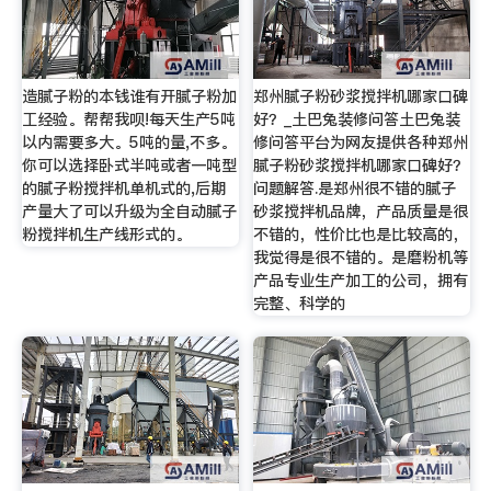
造腻子粉的本钱谁有开腻子粉加
郑州腻子粉砂浆搅拌机哪家口碑
工经验。帮帮我呗!每天生产5吨
好？_土巴兔装修问答土巴兔装
以内需要多大。5吨的量,不多。
修问答平台为网友提供各种郑州
你可以选择卧式半吨或者一吨型
腻子粉砂浆搅拌机哪家口碑好？
的腻子粉搅拌机单机式的,后期
问题解答.是郑州很不错的腻子
产量大了可以升级为全自动腻子
砂浆搅拌机品牌，产品质量是很
粉搅拌机生产线形式的。
不错的，性价比也是比较高的，
我觉得是很不错的。是磨粉机等
产品专业生产加工的公司，拥有
完整、科学的