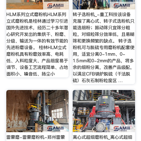
HLM系列立式磨粉机HLM系列
转子选粉机_-重工科技该设备
立式磨粉机是桂林通过学习引进
克服了离心式、转子式选粉机只
国外先进技术，经历二十多年潜
能选细粉；振动筛只宜筛分粗
心研究开发出的集烘干、粉磨、
粒，对细粒筛分效率低，且易糊
分级、输送为一体的有效节能的
筛和更换频繁的缺点。 转子选
先进粉磨设备。 桂林HLM立式
粉机可与脱硫专用磨粉机配套使
磨粉机具有粉磨效率高、电耗
用，适宜分离0-1mm、0-
低、入料粒度大、产品细度易于
1.5mm和0-2mm的产品，将多
调节、设备工艺流程简单、占地
余的细粉分离，改善产品级配，
面积小、噪音低、扬尘小
以满足CFB锅炉脱硫（干法脱
硫）石灰石制粉粒度区 …
雷蒙磨-雷蒙磨粉机-郑州雷蒙
离心式超细磨粉机_离心式超细