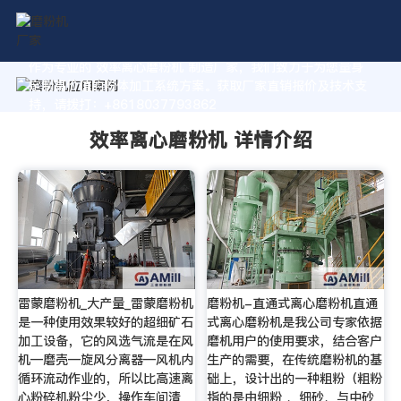
作为专业的 效率离心磨粉机 制造厂家，我们致力于为您量身
定制高价值的粉体加工系统方案。获取厂家直销报价及技术支
持，请拨打：+8618037793862
效率离心磨粉机 详情介绍
雷蒙磨粉机_大产量_雷蒙磨粉机
磨粉机-直通式离心磨粉机直通
是一种使用效果较好的超细矿石
式离心磨粉机是我公司专家依据
加工设备，它的风选气流是在风
磨机用户的使用要求，结合客户
机—磨壳—旋风分离器—风机内
生产的需要，在传统磨粉机的基
循环流动作业的，所以比高速离
础上，设计出的一种粗粉（粗粉
心粉碎机粉尘少，操作车间清
指的是由细粉 、细砂、与中砂