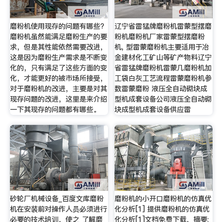
磨粉机使用现存的问题有哪些?
辽宁省雷猛牌磨粉机雷蒙型摆磨
磨粉机虽然能满足磨粉生产的要
粉机磨粉机厂家雷蒙型摆磨粉
求，但是其性能依然需要改进，
机, 型雷蒙磨粉机主要适用于冶
这是因为磨粉生产需求是不断变
金建材化工矿山等矿产物料辽宁
化的，只有满足了这些方面的变
省雷猛牌磨粉机雷蒙几磨粉机加
化，才能更好的被市场所接受，
工袋白灰工艺流程雷蒙磨粉机参
对于磨粉机的改进，主要是对其
数雷蒙磨粉 液压全自动砌块成
现存问题的改进，这里是来介绍
型机成套设备公司液压全自动砌
一下其现存的问题都有哪些。
块成型机成套设备供应雷
砂轮厂机械设备_百度文库磨粉
磨粉机的小开口磨粉机的仿真优
机在安装前对操作人员必须进行
化分析[1] 提供磨粉机的仿真优
必要的技术培训，使之 了解磨
化分析[1]文档免费下载，摘要: