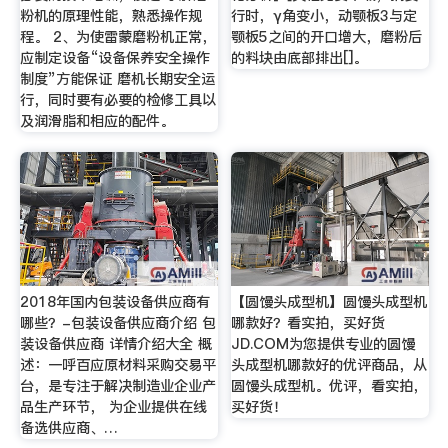
粉机的原理性能，熟悉操作规
行时，γ角变小，动颚板3与定
程。 2、为使雷蒙磨粉机正常，
颚板5之间的开口增大，磨粉后
应制定设备“设备保养安全操作
的料块由底部排出[]。
制度”方能保证 磨机长期安全运
行，同时要有必要的检修工具以
及润滑脂和相应的配件。
2018年国内包装设备供应商有
【圆馒头成型机】圆馒头成型机
哪些？-包装设备供应商介绍 包
哪款好？看实拍，买好货
装设备供应商 详情介绍大全 概
JD.COM为您提供专业的圆馒
述：一呼百应原材料采购交易平
头成型机哪款好的优评商品，从
台，是专注于解决制造业企业产
圆馒头成型机。优评，看实拍，
品生产环节， 为企业提供在线
买好货！
备选供应商、…