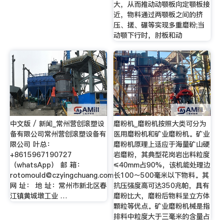
大，从而推动动颚板向定颚板接
近，物料通过两颚板之间的挤
压、搓、碾等实现多重磨粉;当
动颚下行时，肘板和动
中文版 / 新闻_常州营创滚塑设
磨粉机_磨粉机按照大类可分为
备有限公司常州营创滚塑设备有
医用磨粉机和矿业磨粉机。矿业
限公司 叶总：
磨粉机原理上适应于海量矿山硬
+8615967190727
岩磨粉，其典型花岗岩出料粒度
（whatsApp） 邮 箱：
≤40mm占90%，该机能处理边
rotomould@czyingchuang.com
长100～500毫米以下物料。其
网 址： 地 址：常州市新北区春
抗压强度高可达350兆帕，具有
江镇黄城墩工业 …
磨粉比大，磨粉后物料呈立方体
颗粒等优点。矿业磨粉机械是指
排料中粒度大于三毫米的含量占