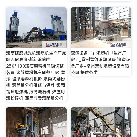
滚筒碾磨抛光机滚煤机生产厂家
滚塑设备「」滚塑机「生产厂
陕西眉县滚动筛 滚筒筛
家」_常州营创滚塑设备 滚塑设
250*130滚石磨粉机间隙调整
备厂家-常州营创滚塑设备有限
装置 滚简磨粉机有哪些厂家 磨
公司,提供各类:
滚 齿滚磨粉机报价 滚筒式磨粉
机 滚筒筛分机维修与保养 滚筒
钢球磨煤机 滚筒洗石机 炉渣对
滚粉碎机 哪里有卖滚筒筛分机