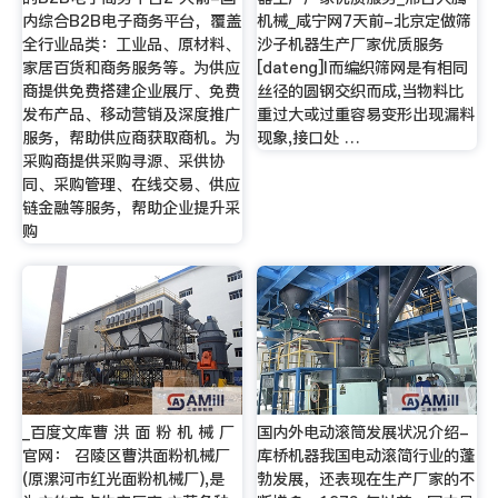
内综合B2B电子商务平台，覆盖
机械_咸宁网7天前-北京定做筛
全行业品类：工业品、原材料、
沙子机器生产厂家优质服务
家居百货和商务服务等。为供应
[dateng]l而编织筛网是有相同
商提供免费搭建企业展厅、免费
丝径的圆钢交织而成,当物料比
发布产品、移动营销及深度推广
重过大或过重容易变形出现漏料
服务，帮助供应商获取商机。为
现象,接口处 …
采购商提供采购寻源、采供协
同、采购管理、在线交易、供应
链金融等服务，帮助企业提升采
购
_百度文库曹 洪 面 粉 机 械 厂
国内外电动滚筒发展状况介绍-
官网： 召陵区曹洪面粉机械厂
库桥机器我国电动滚简行业的蓬
(原漯河市红光面粉机械厂),是
勃发展，还表现在生产厂家的不