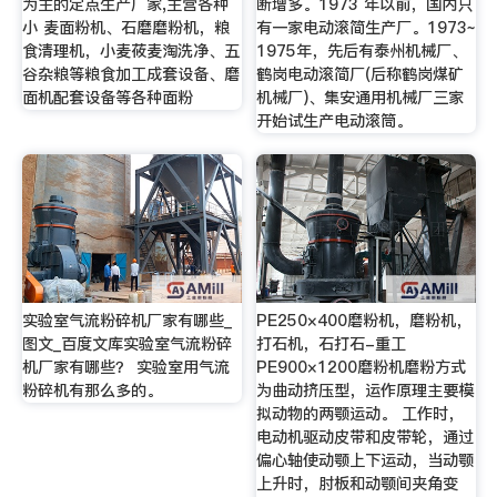
为主的定点生产厂家,主营各种
断增多。1973 年以前，国内只
小 麦面粉机、石磨磨粉机，粮
有一家电动滚简生产厂。1973~
食清理机，小麦莜麦淘洗净、五
1975年，先后有泰州机械厂、
谷杂粮等粮食加工成套设备、磨
鹤岗电动滚简厂(后称鹤岗煤矿
面机配套设备等各种面粉
机械厂)、集安通用机械厂三家
开始试生产电动滚筒。
实验室气流粉碎机厂家有哪些_
PE250×400磨粉机，磨粉机，
图文_百度文库实验室气流粉碎
打石机，石打石-重工
机厂家有哪些？ 实验室用气流
PE900×1200磨粉机磨粉方式
粉碎机有那么多的。
为曲动挤压型，运作原理主要模
拟动物的两颚运动。 工作时，
电动机驱动皮带和皮带轮，通过
偏心轴使动颚上下运动，当动颚
上升时，肘板和动颚间夹角变