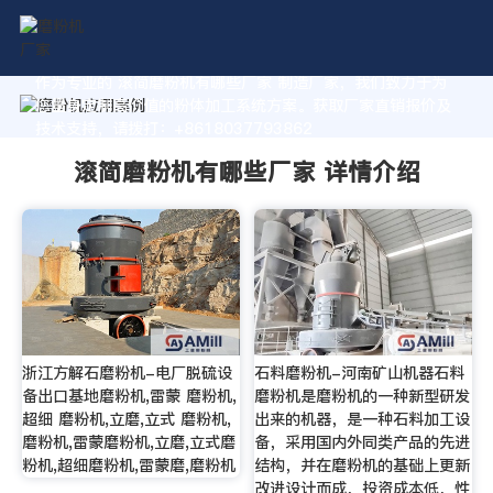
作为专业的 滚简磨粉机有哪些厂家 制造厂家，我们致力于为
您量身定制高价值的粉体加工系统方案。获取厂家直销报价及
技术支持，请拨打：+8618037793862
滚简磨粉机有哪些厂家 详情介绍
浙江方解石磨粉机-电厂脱硫设
石料磨粉机-河南矿山机器石料
备出口基地磨粉机,雷蒙 磨粉机,
磨粉机是磨粉机的一种新型研发
超细 磨粉机,立磨,立式 磨粉机,
出来的机器，是一种石料加工设
磨粉机,雷蒙磨粉机,立磨,立式磨
备，采用国内外同类产品的先进
粉机,超细磨粉机,雷蒙磨,磨粉机
结构，并在磨粉机的基础上更新
改进设计而成，投资成本低，性