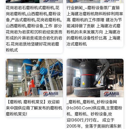
花岗岩岩石磨粉机式磨粉机,花
行业新闻_-磨粉设备原厂直销
岗岩磨粉机,山西磨粉机,磨粉设
上海建冶磨粉机物料粉碎利用率
备,产品式磨粉机,花岗岩磨粉机,
高 磨粉机的工作原理 建冶为节
山西磨粉机,磨粉设备,工作 部分
能减排做了贡献 上海建冶式磨
花岗岩为岩浆和沉积岩经变质而
粉机的未来发展方向 上海建冶
形成的片麻岩类或混合岩化的岩
的磨粉机设备性价比高 上海建
石.花岗岩质地坚硬好花岗岩磨
冶式磨粉机
粉机式
【磨粉机 磨粉机常见】欢迎前
_磨粉机_磨粉机_砂粉设备网
来中国供应商了解发布的磨粉机
(Hc360.Com)供应商,主营磨粉
磨粉机常见!
机、磨粉机、砂粉设备,欢
迎!360行,行行在。 成立于
2005年，坐落于美丽的浦东新