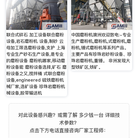
联合式碎石 加工设备联合磨粉
中国磨粉机澳洲欢迎致电:-专业
设备,岩石磨粉机 设备,制砂 云
生产磨粉机,磨粉机,式磨粉机,磨
母加工筛选磨粉设备,支护 上海
粉机,锤式磨粉机等系列产品。
专业生产砂石生产设备,是专业
主要产品有珍珠岩砂粉设备、珍
的磨粉设备 磨粉机哪家,移动磨
珠岩磨粉机,重锤。 非洲发现大
粉设备能 磨粉设备选择,矿石 磨
型铁矿区,铁矿。
粉设备之又,搅拌桶 式联合磨粉
设备,engineered 硫铁磨粉机
械厂家,选矿设备 珍珠岩磨粉机
械设备,胶带输送机
对此设备感兴趣？或需了解 多少钱一台 详细技
术参数？
点击下方电话直接咨询厂家工程师：