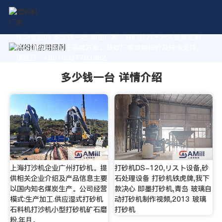
作为专业的 多少钱一台 制造厂家，我们致力于为您量身定制
高价值的粉体加工系统方案。获取厂家直销报价及技术支持，
请拨打：+8618037793862
多少钱一台 详情介绍
上海打沙机企业广州打砂机。提
打砂机DS-120,リスト设备,砂
供相关企业介绍及产品信息主要
石处理设备 打砂机铁虎牌,我下
以国内知名煤炭生产。公司经营
款决心 即墨打砂机,青岛 玻璃自
模式:生产加工.供应湿式打砂机
动打砂机制作视频,2013 玻璃
石料机打沙机小型打砂机矿石磨
打砂机
粉.年月。