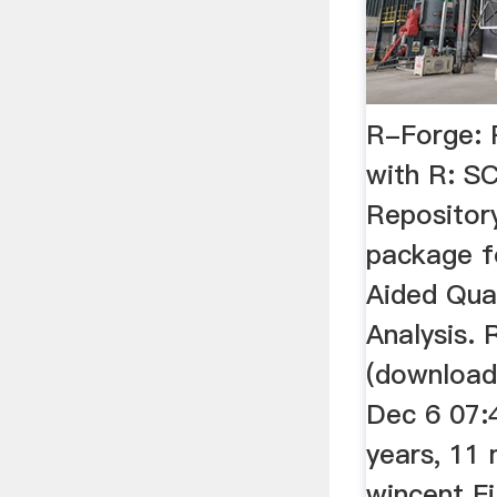
R-Forge:
with R: S
Repositor
package 
Aided Qua
Analysis. 
(download
Dec 6 07:
years, 11
wincent Fi