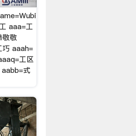
MName=Wubi
工 aaa=工
恭恭敬敬
工巧 aaah=
aaaq=工区
 aabb=式