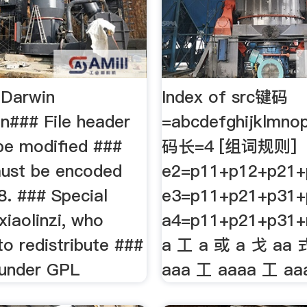
Darwin
Index of src键码
on### File header
=abcdefghijklmno
be modified ###
码长=4 [组词规则]
 must be encoded
e2=p11+p12+p21+
8. ### Special
e3=p11+p21+p31+
xiaolinzi, who
a4=p11+p21+p31+
to redistribute ###
a 工 a 或 a 戈 aa 
 under GPL
aaa 工 aaaa 工 aa