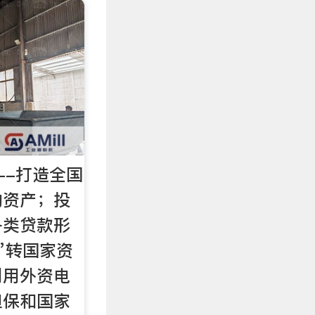
--打造全国
的资产；投
各类贷款形
”转国家资
利用外资电
担保和国家