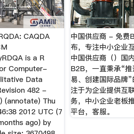
 RQDA: CAQDA
中国供应商 - 免费
CM
布，专注中小企业
yRDQA is a R
中国供应商（）国
for Computer-
B2B，一直秉承“
litative Data
易、创建国际品牌”
Revision 482 -
注于为企业提供互
) (annotate) Thu
务，中小企业老板推
46:38 2012 UTC (7
平台，客服。
 months ago) by
le size: 3670498