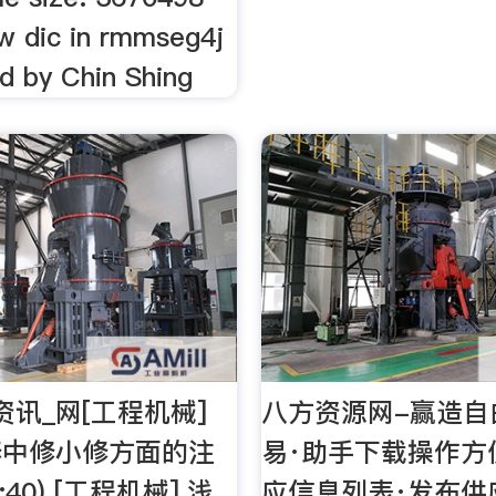
ew dic in rmmseg4j
d by Chin Shing
资讯_网[工程机械]
八方资源网-赢造自
修中修小修方面的注
易·助手下载操作方
:40) [工程机械] 浅
应信息列表·发布供