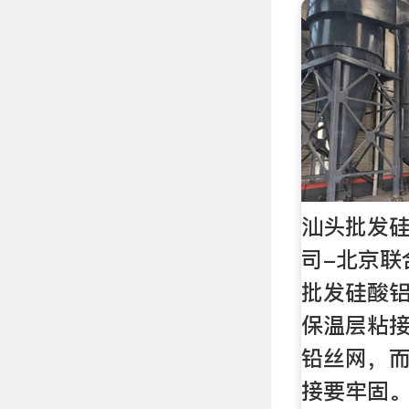
汕头批发
司-北京联
批发硅酸铝
保温层粘
铅丝网，
接要牢固