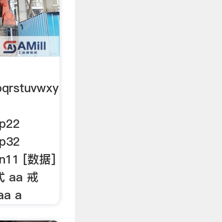
pqrstuvwxy
p22
p32
n11 [数据]
式 aa 戒
aa a