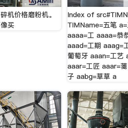
粉碎机价格磨粉机。
Index of src#TI
不像买
TIMName=五笔 a=
aaaa=工 aaaa=
aaad=工期 aaag=
葡萄牙 aaan=工艺 
aaar=工匠 aaar=菚
子 aabg=草草 a