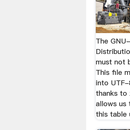
The GNU-
Distributi
must not 
This file
into UTF-
thanks to 
allows us 
this table