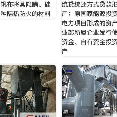
用帆布将其隐瞒。硅
统贷统还方式贷款
一种隔热防火的材料
产；原国家能源投
电力项目形成的资
业部所属企业发行
资金、自有资金投
产