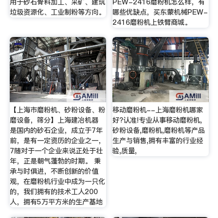
用于砂石骨料加工、采矿、建筑
PEW-2416磨粉机怎么样，有
垃圾资源化、工业制粉等方向。
哪些优缺点，买东蒙机械PEW-
2416磨粉机上铁臂商城。
【上海市磨粉机、砂粉设备、粉
移动磨粉机--上海磨粉机哪家
磨设备，筛分】上海建冶机器
好?认准!专业从事移动磨粉机,
是国内的砂石企业，成立于7年
砂粉设备,磨粉机,磨粉机等产品
前，是有一定资历的企业之一，
生产与销售,拥有丰富的行业经
7随对于一个企业来说正处于壮
验,质量,
年，正是朝气蓬勃的时期。 秉
承与时俱进，不断创新的价值
观，在磨粉机行业中成为一只化
的，我们拥有的技术工人200
人，拥有5万平方米的生产基地