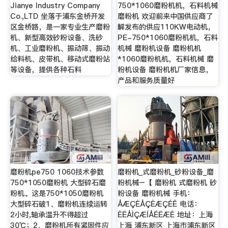
Jianye Industry Company
750*1060磨粉机机，石料机械
Co.,LTD 坐落于浦东金桥开发
磨粉机 欢迎前来中国供应商了
区金桥路，是一家专业生产磨粉
解发布的供应110KW电动机，
机、新型高效砂粉设备、洗砂
PE-750*1060磨粉机机，石料
机、工业磨粉机、振动筛、振动
机械 磨粉机设备 磨粉机机
给料机、皮带机、移动式磨粉站
*1060磨粉机机，石料机械 磨
等设备，提供各种石料
粉机设备 磨粉机机厂家信息，
产品和服务质量好
磨粉机pe750 1060技术参数
磨粉机_式磨粉机_砂粉设备_磨
750*1050磨粉机 大型碎石磨
粉机械–【 磨粉机 式磨粉机 砂
粉机。这是750*1050磨粉机
粉设备 磨粉机械 手机：
大型碎石破1、磨粉机连续运转
ÅÆÇÈÅÇÈÆÇÉÊ 电话：
2小时,轴承温升不得超过
ÈËÅÌÇÆÍÅÉËÆÈ 地址：上海
30℃；2、磨粉机所有紧固件应
上海 浦东新区 上海市浦东新区