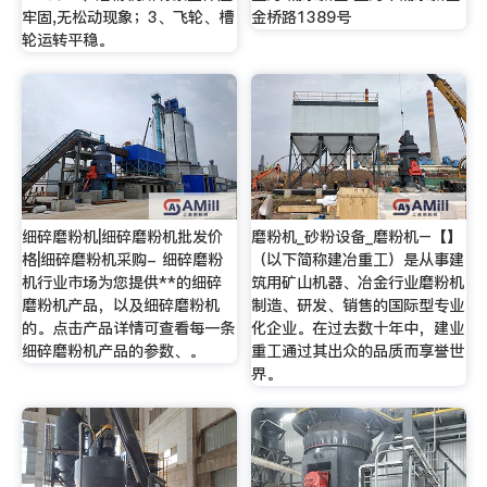
牢固,无松动现象；3、飞轮、槽
金桥路1389号
轮运转平稳。
细碎磨粉机|细碎磨粉机批发价
磨粉机_砂粉设备_磨粉机–【】
格|细碎磨粉机采购- 细碎磨粉
（以下简称建冶重工）是从事建
机行业市场为您提供**的细碎
筑用矿山机器、冶金行业磨粉机
磨粉机产品，以及细碎磨粉机
制造、研发、销售的国际型专业
的。点击产品详情可查看每一条
化企业。在过去数十年中，建业
细碎磨粉机产品的参数、。
重工通过其出众的品质而享誉世
界。