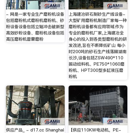
- 网是一家专业生产磨粉机设备
上海建冶碎石制砂生产线设备-
包括磨粉机式磨粉机磨粉机、砂
大型矿用磨粉机制造厂家每一种
粉设备设备包括立轴冲击破新型
磨粉机设备都有应用领域.作为
高效砂粉设备、磨粉机设备包括
专业的磨粉机厂家,上海建冶全
高压磨粉机雷蒙磨粉
身心的投入到各类型磨粉机的研
发改进,旨在不断降低矿山 每小
时200吨的砂石生产线落脚湖南
长沙,设备包括ZSW490*110
振动给料机、PE750*1060磨
粉机、HPT300型多缸液压磨
粉机
供应产品_ - d17.cc Shanghai
【供应110KW电动机，PE-