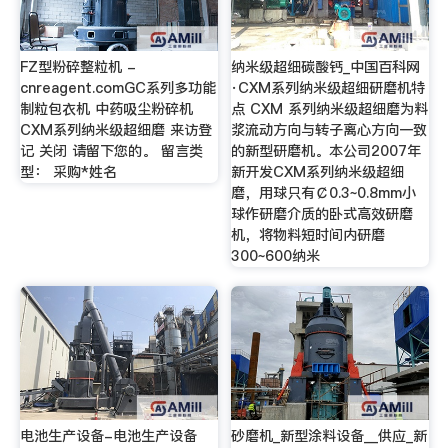
FZ型粉碎整粒机 -
纳米级超细碳酸钙_中国百科网
cnreagent.comGC系列多功能
·CXM系列纳米级超细研磨机特
制粒包衣机 中药吸尘粉碎机
点 CXM 系列纳米级超细磨为料
CXM系列纳米级超细磨 来访登
浆流动方向与转子离心方向一致
记 关闭 请留下您的。 留言类
的新型研磨机。本公司2007年
型： 采购*姓名
新开发CXM系列纳米级超细
磨，用球只有￠0.3~0.8mm小
球作研磨介质的卧式高效研磨
机，将物料短时间内研磨
300~600纳米
电池生产设备-电池生产设备
砂磨机_新型涂料设备__供应_新