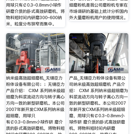
用球只有￠0.3~0.8mm小球作
细磨粉机是我公司磨粉机专家在
研磨介质的卧式高效研磨机，将
市场调研的基础上统计分析国内
物料短时间内研磨300~600纳
外大量磨粉机用户的使用情况。
米，粒度分布狭窄而集中。
纳米级高效超细磨机_无锡臣力
产品_无锡臣力粉体设备有限公
粉体设备有限公司；；无锡臣力
司纳米级高效超细磨机 产品介
产品介绍： CXM 系列纳米级超
绍： CXM 系列纳米级超细磨为
细磨为料浆流动方向与转子离心
料浆流动方向与转子离心方向一
方向一致的新型研磨机。本公司
致的新型研磨机。本公司2007
2007年新开发CXM系列纳米级
年新开发CXM系列纳米级超细
超细磨，用球只
磨，用球只有￠0.3~0.8mm小
有￠0.3~0.8mm小球作研 磨介
球作研 磨介质的卧式高效研磨
质的卧式高效研磨机，将物料短
机，将物料短时间内研磨