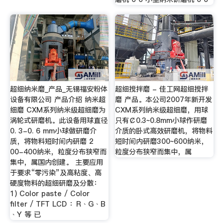
超细纳米磨_产品_无锡福安粉体
超细搅拌磨 - 佳工网超细搅拌
设备有限公司 产品介绍 纳米超
磨 产品。本公司2007年新开发
细磨 CXM系列纳米级超细磨为
CXM系列纳米级超细磨，用球
涡轮式研磨机。此设备用球直径
只有￠0.3~0.8mm小球作研磨
0. 3-0. 6 mm小球做研磨介
介质的卧式高效研磨机，将物料
质，将物料短时间内研磨 2
短时间内研磨300~600纳米，
00-400纳米，粒度分布狭窄而
粒度分布狭窄而集中，属
集中，属国内创建。 主要应用
于要求“零污染”及高粘度、高
硬度物料的超细研磨及分散：
1) Color paste / Color
filter / TFT LCD ：R﹑G﹑B
﹑Y 等 已