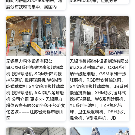
时间内研磨300~600纳米，粒
300~600纳米，粒度分布
度分布狭窄而集中，属国内
无锡臣力粉体设备有限公
无锡市鑫邦粉体设备制造有限公
司.CXM系列高效纳米级超细磨
司ZXS系列震动筛、CXM系列
机 搅拌球磨机 SQM升降式搅
纳米级超细磨、GSM系列干法
拌球磨机 搅拌球磨机 WSM型
球磨机、RGB型软管输送泵、
卧式球磨机 SY实验用搅拌球磨
SY实验用搅拌球磨机、JB系列
机 搅拌球磨机 AXJ斜八角球磨
慢速搅拌桶、XHM系列循环式
机 公司介绍 更多>> 无锡臣力
搅拌球磨机、WS系列砂磨机、
粉体设备有限公司坐落于经济文
YL系列压滤机、TZP氧化锆
化名城----江苏省无锡市惠山
球、卫生级混料机、DSH系列
区
混合机、V型混料机、JB