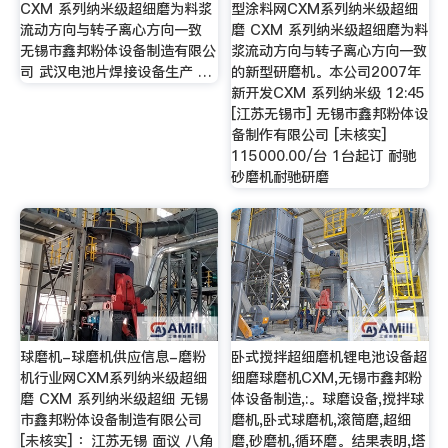
CXM 系列纳米级超细磨为料浆
型涂料网CXM系列纳米级超细
流动方向与转子离心方向一致
磨 CXM 系列纳米级超细磨为料
无锡市鑫邦粉体设备制造有限公
浆流动方向与转子离心方向一致
司 武汉电池片焊接设备生产 …
的新型研磨机。本公司2007年
新开发CXM 系列纳米级 12:45
[江苏无锡市] 无锡市鑫邦粉体设
备制作有限公司 [未核实]
115000.00/台 1台起订 耐驰
砂磨机耐驰研磨
球磨机-球磨机供应信息-磨粉
卧式搅拌超细磨机锂电池设备超
机行业网CXM系列纳米级超细
细磨球磨机CXM,无锡市鑫邦粉
磨 CXM 系列纳米级超细 无锡
体设备制造,:。球磨设备,搅拌球
市鑫邦粉体设备制造有限公司
磨机,卧式球磨机,滚筒磨,超细
[未核实] ：江苏无锡 面议 八角
磨,砂磨机,循环磨。结果表明,塔