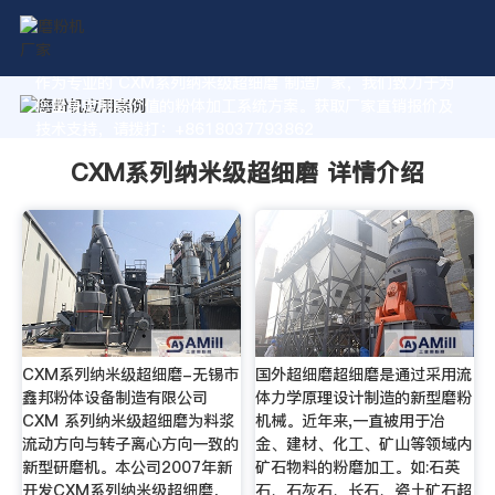
作为专业的 CXM系列纳米级超细磨 制造厂家，我们致力于为
您量身定制高价值的粉体加工系统方案。获取厂家直销报价及
技术支持，请拨打：+8618037793862
CXM系列纳米级超细磨 详情介绍
CXM系列纳米级超细磨-无锡市
国外超细磨超细磨是通过采用流
鑫邦粉体设备制造有限公司
体力学原理设计制造的新型磨粉
CXM 系列纳米级超细磨为料浆
机械。近年来,一直被用于冶
流动方向与转子离心方向一致的
金、建材、化工、矿山等领域内
新型研磨机。本公司2007年新
矿石物料的粉磨加工。如:石英
开发CXM系列纳米级超细磨，
石、石灰石、长石、瓷土矿石超