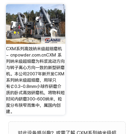
CXM系列高效纳米级超细磨机
- cnpowder.com.cnCXM 系
列纳米级超细磨为料浆流动方向
与转子离心方向一致的新型研磨
机。本公司2007年新开发CXM
系列纳米级超细磨，用球只
有￠0.3~0.8mm小球作研磨介
质的卧式高效研磨机，将物料短
时间内研磨300~600纳米，粒
度分布狭窄而集中，属国内创
建。
对此设备感兴趣？或需了解 CXM系列纳米级超