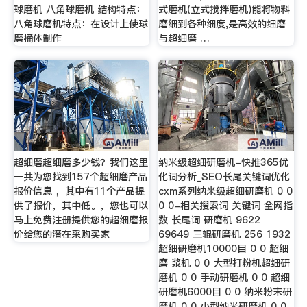
球磨机 八角球磨机 结构特点：
式磨机(立式搅拌磨机)能将物料
八角球磨机特点：在设计上使球
磨细到各种细度,是高效的细磨
磨桶体制作
与超细磨 …
超细磨超细磨多少钱？我们这里
纳米级超细研磨机-快推365优
一共为您找到157个超细磨产品
化词分析_SEO长尾关键词优化
报价信息 ，其中有11个产品提
cxm系列纳米级超细研磨机 0 0
供了报价，其中低。，您也可以
0 0-相关搜索词 关键词 全网指
马上免费注册提供您的超细磨报
数 长尾词 研磨机 9622
价给您的潜在采购买家
69649 三辊研磨机 256 1932
超细研磨机10000目 0 0 超细
磨 浆机 0 0 大型打粉机超细研
磨机 0 0 手动研磨机 0 0 超细
研磨机6000目 0 0 纳米粉末研
磨机 0 0 小型纳米研磨机 0 0